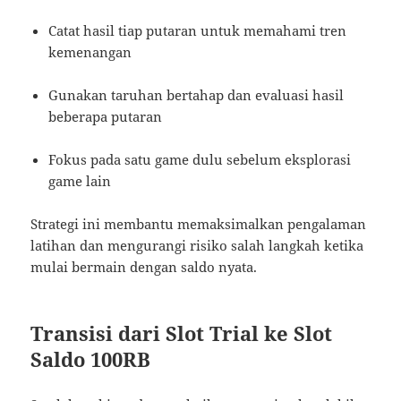
Catat hasil tiap putaran untuk memahami tren
kemenangan
Gunakan taruhan bertahap dan evaluasi hasil
beberapa putaran
Fokus pada satu game dulu sebelum eksplorasi
game lain
Strategi ini membantu memaksimalkan pengalaman
latihan dan mengurangi risiko salah langkah ketika
mulai bermain dengan saldo nyata.
Transisi dari Slot Trial ke Slot
Saldo 100RB