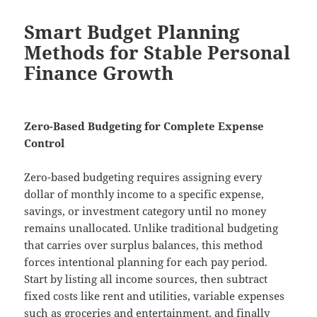
Smart Budget Planning
Methods for Stable Personal
Finance Growth
Zero-Based Budgeting for Complete Expense
Control
Zero-based budgeting requires assigning every
dollar of monthly income to a specific expense,
savings, or investment category until no money
remains unallocated. Unlike traditional budgeting
that carries over surplus balances, this method
forces intentional planning for each pay period.
Start by listing all income sources, then subtract
fixed costs like rent and utilities, variable expenses
such as groceries and entertainment, and finally