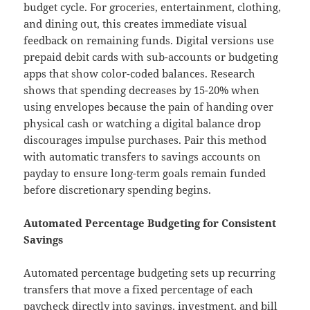
budget cycle. For groceries, entertainment, clothing,
and dining out, this creates immediate visual
feedback on remaining funds. Digital versions use
prepaid debit cards with sub-accounts or budgeting
apps that show color-coded balances. Research
shows that spending decreases by 15-20% when
using envelopes because the pain of handing over
physical cash or watching a digital balance drop
discourages impulse purchases. Pair this method
with automatic transfers to savings accounts on
payday to ensure long-term goals remain funded
before discretionary spending begins.
Automated Percentage Budgeting for Consistent
Savings
Automated percentage budgeting sets up recurring
transfers that move a fixed percentage of each
paycheck directly into savings, investment, and bill