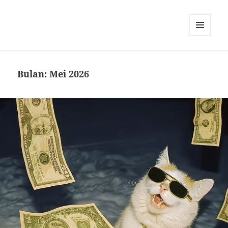
MENU
DAN
WIDGET
Bulan:
Mei 2026