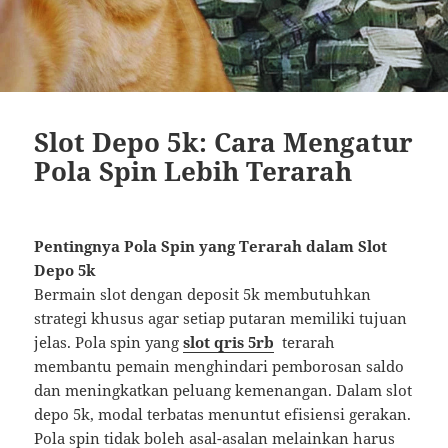
Slot Depo 5k: Cara Mengatur
Pola Spin Lebih Terarah
Pentingnya Pola Spin yang Terarah dalam Slot
Depo 5k
Bermain slot dengan deposit 5k membutuhkan
strategi khusus agar setiap putaran memiliki tujuan
jelas. Pola spin yang
slot qris 5rb
terarah
membantu pemain menghindari pemborosan saldo
dan meningkatkan peluang kemenangan. Dalam slot
depo 5k, modal terbatas menuntut efisiensi gerakan.
Pola spin tidak boleh asal-asalan melainkan harus