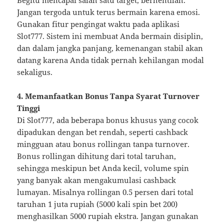
Jangan tergoda untuk terus bermain karena emosi.
Gunakan fitur pengingat waktu pada aplikasi
Slot777. Sistem ini membuat Anda bermain disiplin,
dan dalam jangka panjang, kemenangan stabil akan
datang karena Anda tidak pernah kehilangan modal
sekaligus.
4. Memanfaatkan Bonus Tanpa Syarat Turnover
Tinggi
Di Slot777, ada beberapa bonus khusus yang cocok
dipadukan dengan bet rendah, seperti cashback
mingguan atau bonus rollingan tanpa turnover.
Bonus rollingan dihitung dari total taruhan,
sehingga meskipun bet Anda kecil, volume spin
yang banyak akan mengakumulasi cashback
lumayan. Misalnya rollingan 0.5 persen dari total
taruhan 1 juta rupiah (5000 kali spin bet 200)
menghasilkan 5000 rupiah ekstra. Jangan gunakan