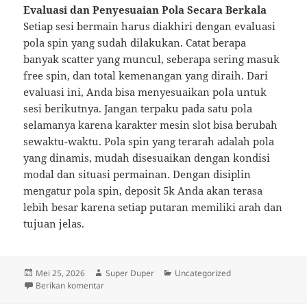
Evaluasi dan Penyesuaian Pola Secara Berkala
Setiap sesi bermain harus diakhiri dengan evaluasi
pola spin yang sudah dilakukan. Catat berapa
banyak scatter yang muncul, seberapa sering masuk
free spin, dan total kemenangan yang diraih. Dari
evaluasi ini, Anda bisa menyesuaikan pola untuk
sesi berikutnya. Jangan terpaku pada satu pola
selamanya karena karakter mesin slot bisa berubah
sewaktu-waktu. Pola spin yang terarah adalah pola
yang dinamis, mudah disesuaikan dengan kondisi
modal dan situasi permainan. Dengan disiplin
mengatur pola spin, deposit 5k Anda akan terasa
lebih besar karena setiap putaran memiliki arah dan
tujuan jelas.
Diposkan
Penulis
Kategori
Mei 25, 2026
Super Duper
Uncategorized
pada
untuk Slot Depo 5k: Cara Mengatur Pola Spin Lebih T
Berikan komentar