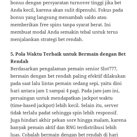
bonus dengan persyaratan turnover tinggi jika bet
Anda kecil, karena akan sulit dipenuhi. Fokus pada
bonus yang langsung menambah saldo atau
memberikan free spins tanpa syarat berat. Ini
membuat modal Anda semakin tebal untuk terus
menjalankan strategi bet rendah.
5. Pola Waktu Terbaik untuk Bermain dengan Bet
Rendah
Berdasarkan pengalaman pemain senior Slot777,
bermain dengan bet rendah paling efektif dilakukan
pada saat lalu lintas pemain sedang sepi, yaitu dini
hari antara jam 1 sampai 4 pagi. Pada jam-jam ini,
persaingan untuk mendapatkan jackpot waktu
(time-based jackpot) lebih kecil. Selain itu, server
tidak terlalu padat sehingga spin lebih responsif.
Juga hindari akhir pekan sore hingga malam, karena
banyak pemain aktif dan RNG terdistribusi lebih
luas. Cobalah bermain dengan bet rendah di hari