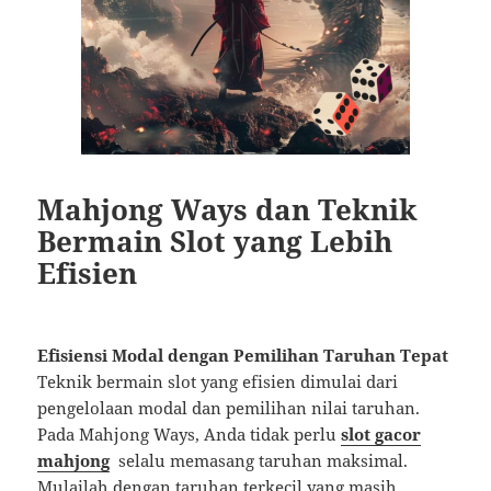
Mahjong Ways dan Teknik
Bermain Slot yang Lebih
Efisien
Efisiensi Modal dengan Pemilihan Taruhan Tepat
Teknik bermain slot yang efisien dimulai dari
pengelolaan modal dan pemilihan nilai taruhan.
Pada Mahjong Ways, Anda tidak perlu
slot gacor
mahjong
selalu memasang taruhan maksimal.
Mulailah dengan taruhan terkecil yang masih