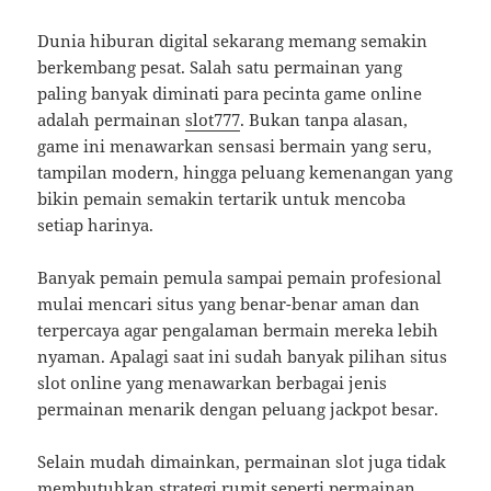
Dunia hiburan digital sekarang memang semakin
berkembang pesat. Salah satu permainan yang
paling banyak diminati para pecinta game online
adalah permainan
slot777
. Bukan tanpa alasan,
game ini menawarkan sensasi bermain yang seru,
tampilan modern, hingga peluang kemenangan yang
bikin pemain semakin tertarik untuk mencoba
setiap harinya.
Banyak pemain pemula sampai pemain profesional
mulai mencari situs yang benar-benar aman dan
terpercaya agar pengalaman bermain mereka lebih
nyaman. Apalagi saat ini sudah banyak pilihan situs
slot online yang menawarkan berbagai jenis
permainan menarik dengan peluang jackpot besar.
Selain mudah dimainkan, permainan slot juga tidak
membutuhkan strategi rumit seperti permainan