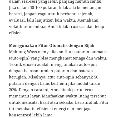
dalam sesi-sesi yang lebih panjang namun santai.
Jika dalam 50-100 putaran tidak ada kemenangan
berarti, jangan ragu untuk berhenti sejenak,
evaluasi, lalu lanjutkan lain waktu. Memahami
volatilitas membuat Anda tidak frustrasi dan tetap
efisien.
Menggunakan Fitur Otomatis dengan Bijak
Mahjong Ways menyediakan fitur putaran otomatis
(auto-spin) yang bisa menghemat tenaga dan waktu.
Teknik efisien adalah menggunakan auto-spin
dengan batasan jumlah putaran dan batasan
kerugian. Misalnya, atur auto-spin sebanyak 50
putaran dengan batas berhenti jika modal turun
20%. Dengan cara ini, Anda tidak perlu terus
memantau layar. Manfaatkan waktu luang tersebut
untuk mencatat hasil atau sekadar beristirahat. Fitur
ini membantu efisiensi energi dan menjaga
konsentrasi lebih lama.