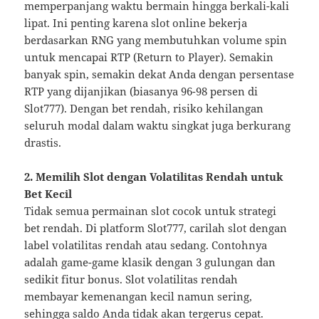
memperpanjang waktu bermain hingga berkali-kali
lipat. Ini penting karena slot online bekerja
berdasarkan RNG yang membutuhkan volume spin
untuk mencapai RTP (Return to Player). Semakin
banyak spin, semakin dekat Anda dengan persentase
RTP yang dijanjikan (biasanya 96-98 persen di
Slot777). Dengan bet rendah, risiko kehilangan
seluruh modal dalam waktu singkat juga berkurang
drastis.
2. Memilih Slot dengan Volatilitas Rendah untuk
Bet Kecil
Tidak semua permainan slot cocok untuk strategi
bet rendah. Di platform Slot777, carilah slot dengan
label volatilitas rendah atau sedang. Contohnya
adalah game-game klasik dengan 3 gulungan dan
sedikit fitur bonus. Slot volatilitas rendah
membayar kemenangan kecil namun sering,
sehingga saldo Anda tidak akan tergerus cepat.