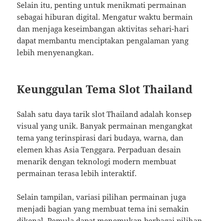
Selain itu, penting untuk menikmati permainan
sebagai hiburan digital. Mengatur waktu bermain
dan menjaga keseimbangan aktivitas sehari-hari
dapat membantu menciptakan pengalaman yang
lebih menyenangkan.
Keunggulan Tema Slot Thailand
Salah satu daya tarik slot Thailand adalah konsep
visual yang unik. Banyak permainan mengangkat
tema yang terinspirasi dari budaya, warna, dan
elemen khas Asia Tenggara. Perpaduan desain
menarik dengan teknologi modern membuat
permainan terasa lebih interaktif.
Selain tampilan, variasi pilihan permainan juga
menjadi bagian yang membuat tema ini semakin
dikenal. Pemula dapat menemukan berbagai pilihan