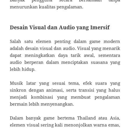
menurunkan kualitas pengalaman.
Desain Visual dan Audio yang Imersif
Salah satu elemen penting dalam game modern
adalah desain visual dan audio. Visual yang menarik
dapat meningkatkan daya tarik awal, sementara
audio berperan dalam menciptakan suasana yang
lebih hidup.
Musik latar yang sesuai tema, efek suara yang
sinkron dengan animasi, serta transisi yang halus
menjadi kombinasi yang membuat pengalaman
bermain lebih menyenangkan.
Dalam banyak game bertema Thailand atau Asia,
elemen visual sering kali menonjolkan warna emas,