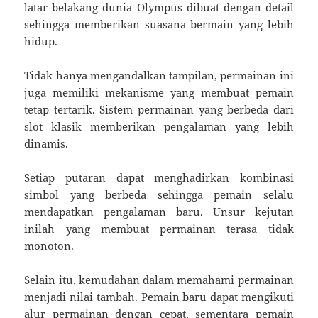
latar belakang dunia Olympus dibuat dengan detail
sehingga memberikan suasana bermain yang lebih
hidup.
Tidak hanya mengandalkan tampilan, permainan ini
juga memiliki mekanisme yang membuat pemain
tetap tertarik. Sistem permainan yang berbeda dari
slot klasik memberikan pengalaman yang lebih
dinamis.
Setiap putaran dapat menghadirkan kombinasi
simbol yang berbeda sehingga pemain selalu
mendapatkan pengalaman baru. Unsur kejutan
inilah yang membuat permainan terasa tidak
monoton.
Selain itu, kemudahan dalam memahami permainan
menjadi nilai tambah. Pemain baru dapat mengikuti
alur permainan dengan cepat, sementara pemain