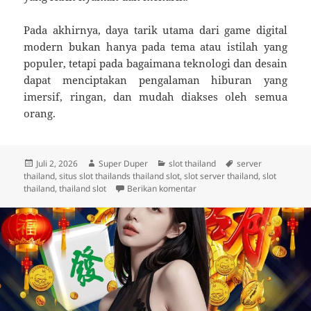
Pada akhirnya, daya tarik utama dari game digital
modern bukan hanya pada tema atau istilah yang
populer, tetapi pada bagaimana teknologi dan desain
dapat menciptakan pengalaman hiburan yang
imersif, ringan, dan mudah diakses oleh semua
orang.
Diposkan
Penulis
Kategori
Tag
Juli 2, 2026
Super Duper
slot thailand
server
pada
thailand
,
situs slot thailands thailand slot
,
slot server thailand
,
slot
untuk Slot Thailand yang Dir
thailand
,
thailand slot
Berikan komentar