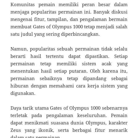
Komunitas pemain memiliki peran besar dalam
menjaga popularitas permainan ini. Banyak diskusi
mengenai fitur, tampilan, dan pengalaman bermain
membuat Gates of Olympus 1000 tetap menjadi salah
satu judul yang sering diperbincangkan.
Namun, popularitas sebuah permainan tidak selalu
berarti hasil tertentu dapat dipastikan. Setiap
permainan tetap memiliki sistem acak yang
menentukan hasil setiap putaran. Oleh karena itu,
permainan sebaiknya tetap dipandang sebagai
hiburan dengan memahami cara kerja sistem yang
digunakan.
Daya tarik utama Gates of Olympus 1000 sebenarnya
terletak pada pengalaman keseluruhan. Pemain
dapat menikmati suasana dunia Olympus, karakter
Zeus yang ikonik, serta berbagai fitur menarik
dalam satu permainan.