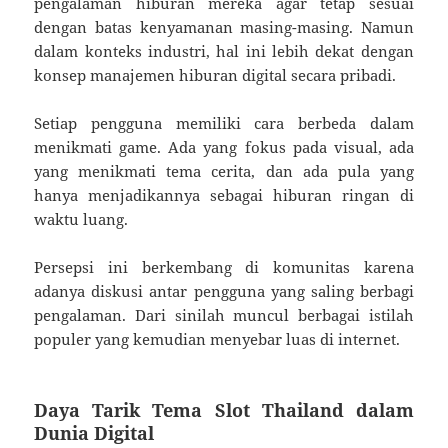
pengalaman hiburan mereka agar tetap sesuai
dengan batas kenyamanan masing-masing. Namun
dalam konteks industri, hal ini lebih dekat dengan
konsep manajemen hiburan digital secara pribadi.
Setiap pengguna memiliki cara berbeda dalam
menikmati game. Ada yang fokus pada visual, ada
yang menikmati tema cerita, dan ada pula yang
hanya menjadikannya sebagai hiburan ringan di
waktu luang.
Persepsi ini berkembang di komunitas karena
adanya diskusi antar pengguna yang saling berbagi
pengalaman. Dari sinilah muncul berbagai istilah
populer yang kemudian menyebar luas di internet.
Daya Tarik Tema Slot Thailand dalam
Dunia Digital