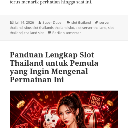
terus menarik perhatian hingga saat ini.
Diposkan
Penulis
Kategori
Tag
Juli 14, 2026
Super Duper
slot thailand
server
pada
thailand
,
situs slot thailands thailand slot
,
slot server thailand
,
slot
untuk Gates of Olympus 1000,
thailand
,
thailand slot
Berikan komentar
Panduan Lengkap Slot
Thailand untuk Pemula
yang Ingin Mengenal
Permainan Ini