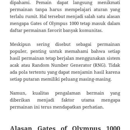
dipahami. Pemain dapat langsung menikmati
permainan tanpa harus mempelajari aturan yang
terlalu rumit. Hal tersebut menjadi salah satu alasan
mengapa Gates of Olympus 1000 tetap masuk dalam
daftar permainan favorit banyak komunitas.
Meskipun sering disebut sebagai permainan
populer, penting untuk memahami bahwa setiap
hasil permainan tetap berjalan menggunakan sistem
acak atau Random Number Generator (RNG). Tidak
ada pola tertentu yang dapat menjamin hasil karena
setiap putaran memiliki peluang masing-masing.
Namun, kualitas pengalaman bermain yang
diberikan menjadi faktor utama mengapa
permainan ini terus mendapatkan perhatian.
Alasan Gates of Olympus 1000