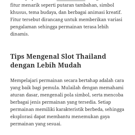
fitur menarik seperti putaran tambahan, simbol
khusus, tema budaya, dan berbagai animasi kreatif.
Fitur tersebut dirancang untuk memberikan variasi
pengalaman sehingga permainan terasa lebih
dinamis.
Tips Mengenal Slot Thailand
dengan Lebih Mudah
Mempelajari permainan secara bertahap adalah cara
yang baik bagi pemula. Mulailah dengan memahami
aturan dasar, mengenali pola simbol, serta mencoba
berbagai jenis permainan yang tersedia. Setiap
permainan memiliki karakteristik berbeda, sehingga
eksplorasi dapat membantu menemukan gaya
permainan yang sesuai.