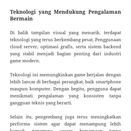
Teknologi yang Mendukung Pengalaman
Bermain
Di balik tampilan visual yang menarik, terdapat
teknologi yang terus berkembang pesat. Penggunaan
cloud server, optimasi grafis, serta sistem backend
yang stabil menjadi bagian penting dari industri
game modern.
Teknologi ini memungkinkan game berjalan dengan
lebih lancar di berbagai perangkat, baik smartphone
maupun komputer. Dengan begitu, pengguna dapat
menikmati pengalaman yang konsisten tanpa
gangguan teknis yang berarti.
Selain itu, pengembang juga terus meningkatkan
performa sistem agar dapat menampung lebih
banyak pengguna secara bersamaan tanpa