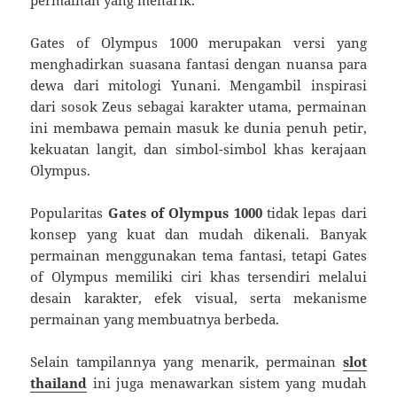
permainan yang menarik.
Gates of Olympus 1000 merupakan versi yang
menghadirkan suasana fantasi dengan nuansa para
dewa dari mitologi Yunani. Mengambil inspirasi
dari sosok Zeus sebagai karakter utama, permainan
ini membawa pemain masuk ke dunia penuh petir,
kekuatan langit, dan simbol-simbol khas kerajaan
Olympus.
Popularitas
Gates of Olympus 1000
tidak lepas dari
konsep yang kuat dan mudah dikenali. Banyak
permainan menggunakan tema fantasi, tetapi Gates
of Olympus memiliki ciri khas tersendiri melalui
desain karakter, efek visual, serta mekanisme
permainan yang membuatnya berbeda.
Selain tampilannya yang menarik, permainan
slot
thailand
ini juga menawarkan sistem yang mudah