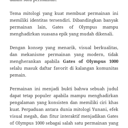
Tema mitologi yang kuat membuat permainan ini
memiliki identitas tersendiri. Dibandingkan banyak
permainan lain, Gates of Olympus mampu
menghadirkan suasana epik yang mudah dikenali.
Dengan konsep yang menarik, visual berkualitas,
dan mekanisme permainan yang modern, tidak
mengherankan apabila
Gates of Olympus 1000
selalu masuk daftar favorit di kalangan komunitas
pemain.
Permainan ini menjadi bukti bahwa sebuah judul
dapat tetap populer apabila mampu menghadirkan
pengalaman yang konsisten dan memiliki ciri khas
kuat. Perpaduan antara dunia mitologi Yunani, efek
visual megah, dan fitur interaktif menjadikan Gates
of Olympus 1000 sebagai salah satu permainan yang