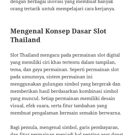
dengan berbagai inovasi yang membuat banyak
orang tertarik untuk mempelajari cara kerjanya.
Mengenal Konsep Dasar Slot
Thailand
Slot Thailand mengacu pada permainan slot digital
yang memiliki ciri khas tertentu dalam tampilan,
tema, dan gaya permainan. Seperti permainan slot
pada umumnya, sistem permainan ini
menggunakan gulungan simbol yang bergerak dan
memberikan hasil berdasarkan kombinasi simbol
yang muncul. Setiap permainan memiliki desain
visual, efek suara, serta fitur tambahan yang
membuat pengalaman bermain semakin berwarna.
Bagi pemula, mengenal simbol, garis pembayaran,
dan fitur permainan menjadi hal penting agar dapat