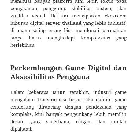
membuat banyak platform kini lebih fokus pada
pengalaman pengguna, stabilitas sistem, dan
kualitas visual. Hal ini menciptakan ekosistem
hiburan digital
server thailand
yang lebih inklusif,
di mana setiap orang bisa menikmati permainan
tanpa harus menghadapi kompleksitas yang
berlebihan.
Perkembangan Game Digital dan
Aksesibilitas Pengguna
Dalam beberapa tahun terakhir, industri game
mengalami transformasi besar. Jika dahulu game
cenderung dirancang dengan pendekatan yang
kompleks, kini banyak pengembang lebih memilih
desain yang sederhana, ringan, dan mudah
dipahami.