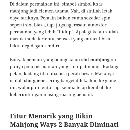
Di dalam permainan ini, simbol-simbol khas
mahjong jadi elemen utama. Nah, di sinilah letak
daya tariknya. Pemain bukan cuma sekadar spin
seperti slot biasa, tapi juga ngerasain atmosfer
permainan yang lebih “hidup”. Apalagi kalau sudah
masuk mode tertentu, sensasi yang muncul bisa
bikin deg-degan sendiri.
Banyak pemain yang bilang kalau
slot mahjong
ini
punya pola permainan yang cukup dinamis. Kadang
pelan, kadang tiba-tiba bisa pecah besar. Makanya
istilah
slot gacor
sering banget dilekatkan ke game
ini, walaupun tentu saja semua tetap kembali ke
keberuntungan masing-masing pemain.
Fitur Menarik yang Bikin
Mahjong Ways 2 Banyak Diminati