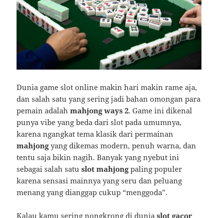
Dunia game slot online makin hari makin rame aja,
dan salah satu yang sering jadi bahan omongan para
pemain adalah
mahjong ways 2
. Game ini dikenal
punya vibe yang beda dari slot pada umumnya,
karena ngangkat tema klasik dari permainan
mahjong
yang dikemas modern, penuh warna, dan
tentu saja bikin nagih. Banyak yang nyebut ini
sebagai salah satu
slot mahjong
paling populer
karena sensasi mainnya yang seru dan peluang
menang yang dianggap cukup “menggoda”.
Kalau kamu sering nongkrong di dunia
slot gacor