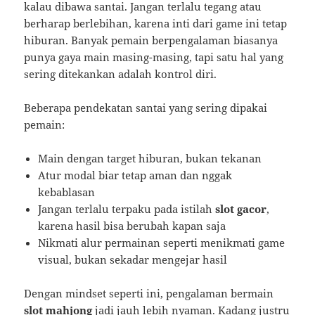
kalau dibawa santai. Jangan terlalu tegang atau
berharap berlebihan, karena inti dari game ini tetap
hiburan. Banyak pemain berpengalaman biasanya
punya gaya main masing-masing, tapi satu hal yang
sering ditekankan adalah kontrol diri.
Beberapa pendekatan santai yang sering dipakai
pemain:
Main dengan target hiburan, bukan tekanan
Atur modal biar tetap aman dan nggak
kebablasan
Jangan terlalu terpaku pada istilah
slot gacor
,
karena hasil bisa berubah kapan saja
Nikmati alur permainan seperti menikmati game
visual, bukan sekadar mengejar hasil
Dengan mindset seperti ini, pengalaman bermain
slot mahjong
jadi jauh lebih nyaman. Kadang justru