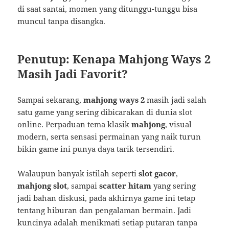
di saat santai, momen yang ditunggu-tunggu bisa
muncul tanpa disangka.
Penutup: Kenapa Mahjong Ways 2
Masih Jadi Favorit?
Sampai sekarang,
mahjong ways 2
masih jadi salah
satu game yang sering dibicarakan di dunia slot
online. Perpaduan tema klasik
mahjong
, visual
modern, serta sensasi permainan yang naik turun
bikin game ini punya daya tarik tersendiri.
Walaupun banyak istilah seperti
slot gacor
,
mahjong slot
, sampai
scatter hitam
yang sering
jadi bahan diskusi, pada akhirnya game ini tetap
tentang hiburan dan pengalaman bermain. Jadi
kuncinya adalah menikmati setiap putaran tanpa