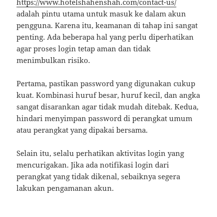
https://www.hotelshahenshah.com/contact-us/
adalah pintu utama untuk masuk ke dalam akun
pengguna. Karena itu, keamanan di tahap ini sangat
penting. Ada beberapa hal yang perlu diperhatikan
agar proses login tetap aman dan tidak
menimbulkan risiko.
Pertama, pastikan password yang digunakan cukup
kuat. Kombinasi huruf besar, huruf kecil, dan angka
sangat disarankan agar tidak mudah ditebak. Kedua,
hindari menyimpan password di perangkat umum
atau perangkat yang dipakai bersama.
Selain itu, selalu perhatikan aktivitas login yang
mencurigakan. Jika ada notifikasi login dari
perangkat yang tidak dikenal, sebaiknya segera
lakukan pengamanan akun.