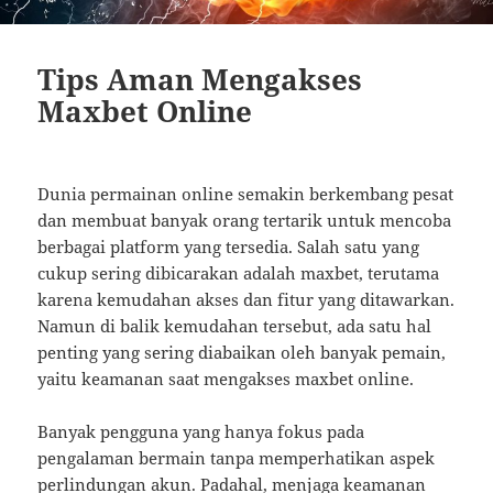
Tips Aman Mengakses
Maxbet Online
Dunia permainan online semakin berkembang pesat
dan membuat banyak orang tertarik untuk mencoba
berbagai platform yang tersedia. Salah satu yang
cukup sering dibicarakan adalah maxbet, terutama
karena kemudahan akses dan fitur yang ditawarkan.
Namun di balik kemudahan tersebut, ada satu hal
penting yang sering diabaikan oleh banyak pemain,
yaitu keamanan saat mengakses maxbet online.
Banyak pengguna yang hanya fokus pada
pengalaman bermain tanpa memperhatikan aspek
perlindungan akun. Padahal, menjaga keamanan