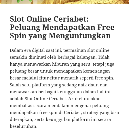
Slot Online Ceriabet:
Peluang Mendapatkan Free
Spin yang Menguntungkan
Dalam era digital saat ini, permainan slot online
semakin diminati oleh berbagai kalangan. Tidak
hanya menawarkan hiburan yang seru, tetapi juga
peluang besar untuk mendapatkan kemenangan
besar melalui fitur-fitur menarik seperti free spin.
Salah satu platform yang sedang naik daun dan
menawarkan berbagai keunggulan dalam hal ini
adalah Slot Online Ceriabet. Artikel ini akan
membahas secara mendalam mengenai peluang
mendapatkan free spin di Ceriabet, strategi yang bisa
diterapkan, serta keunggulan platform ini secara
keseluruhan.