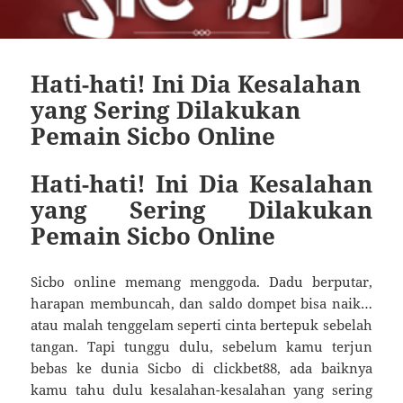
Hati-hati! Ini Dia Kesalahan
yang Sering Dilakukan
Pemain Sicbo Online
Hati-hati! Ini Dia Kesalahan
yang Sering Dilakukan
Pemain Sicbo Online
Sicbo online memang menggoda. Dadu berputar,
harapan membuncah, dan saldo dompet bisa naik…
atau malah tenggelam seperti cinta bertepuk sebelah
tangan. Tapi tunggu dulu, sebelum kamu terjun
bebas ke dunia Sicbo di clickbet88, ada baiknya
kamu tahu dulu kesalahan-kesalahan yang sering