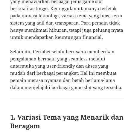
yang menawarkan berbagai jenis game slot
berkualitas tinggi. Keunggulan utamanya terletak
pada inovasi teknologi, variasi tema yang luas, serta
sistem yang adil dan transparan. Para pemain tidak
hanya menikmati hiburan, tetapi juga peluang nyata
untuk mendapatkan keuntungan finansial.
Selain itu, Ceriabet selalu berusaha memberikan
pengalaman bermain yang seamless melalui
antarmuka yang user-friendly dan akses yang
mudah dari berbagai perangkat. Hal ini membuat
pemain merasa nyaman dan betah berlama-lama
dalam menjelajahi berbagai game slot yang tersedia.
1. Variasi Tema yang Menarik dan
Beragam