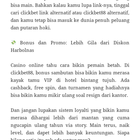
bisa main. Bahkan kalau kamu lupa link-nya, tinggal
cari clickbet link alternatif atau clickbet88 alternatif,
dan kamu tetap bisa masuk ke dunia penuh peluang
dan putaran hoki.
Bonus dan Promo: Lebih Gila dari Diskon
Harbolnas
Casino online tahu cara bikin pemain betah. Di
clickbet88, bonus sambutan bisa bikin kamu merasa
kayak tamu VIP di hotel bintang tujuh. Ada
cashback, free spin, dan turnamen yang hadiahnya
bisa bikin kamu mikir ulang soal resign dari kantor.
Dan jangan lupakan sistem loyalti yang bikin kamu
merasa dihargai lebih dari mantan yang cuma
ngucapin ulang tahun via story. Main terus, naik
level, dan dapet lebih banyak keuntungan. Siapa
bilang setia itu gak ada untungnya?