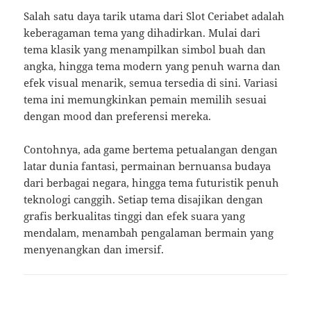
Salah satu daya tarik utama dari Slot Ceriabet adalah
keberagaman tema yang dihadirkan. Mulai dari
tema klasik yang menampilkan simbol buah dan
angka, hingga tema modern yang penuh warna dan
efek visual menarik, semua tersedia di sini. Variasi
tema ini memungkinkan pemain memilih sesuai
dengan mood dan preferensi mereka.
Contohnya, ada game bertema petualangan dengan
latar dunia fantasi, permainan bernuansa budaya
dari berbagai negara, hingga tema futuristik penuh
teknologi canggih. Setiap tema disajikan dengan
grafis berkualitas tinggi dan efek suara yang
mendalam, menambah pengalaman bermain yang
menyenangkan dan imersif.