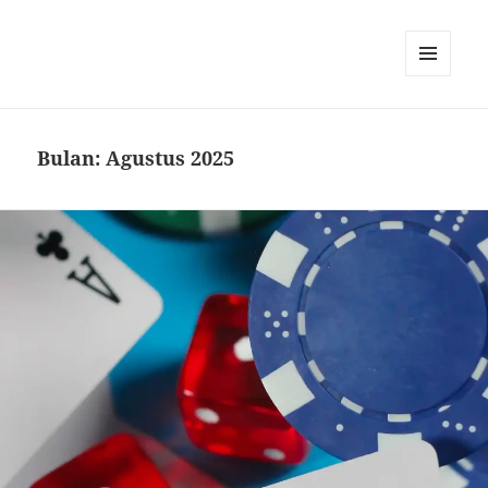
MENU
DAN
WIDGET
Bulan:
Agustus 2025