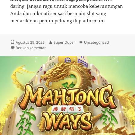
daring. Jangan ragu untuk mencoba keberuntungan
Anda dan nikmati sensasi bermain slot yang
menarik dan penuh peluang di platform ini.
Diposkan
Penulis
Kategori
Agustus 29, 2025
Super Duper
Uncategorized
pada
untuk Slot Ceriabet: Game Slot yang Menarik dan M
Berikan komentar