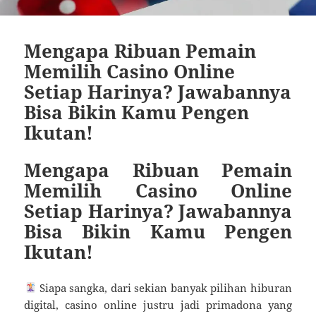
Mengapa Ribuan Pemain
Memilih Casino Online
Setiap Harinya? Jawabannya
Bisa Bikin Kamu Pengen
Ikutan!
Mengapa Ribuan Pemain
Memilih Casino Online
Setiap Harinya? Jawabannya
Bisa Bikin Kamu Pengen
Ikutan!
Siapa sangka, dari sekian banyak pilihan hiburan
digital, casino online justru jadi primadona yang