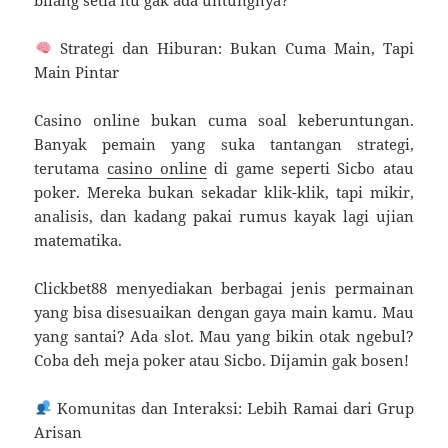
Strategi dan Hiburan: Bukan Cuma Main, Tapi
Main Pintar
Casino online bukan cuma soal keberuntungan.
Banyak pemain yang suka tantangan strategi,
terutama
casino online
di game seperti Sicbo atau
poker. Mereka bukan sekadar klik-klik, tapi mikir,
analisis, dan kadang pakai rumus kayak lagi ujian
matematika.
Clickbet88 menyediakan berbagai jenis permainan
yang bisa disesuaikan dengan gaya main kamu. Mau
yang santai? Ada slot. Mau yang bikin otak ngebul?
Coba deh meja poker atau Sicbo. Dijamin gak bosen!
Komunitas dan Interaksi: Lebih Ramai dari Grup
Arisan