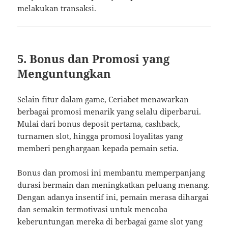
melakukan transaksi.
5. Bonus dan Promosi yang
Menguntungkan
Selain fitur dalam game, Ceriabet menawarkan
berbagai promosi menarik yang selalu diperbarui.
Mulai dari bonus deposit pertama, cashback,
turnamen slot, hingga promosi loyalitas yang
memberi penghargaan kepada pemain setia.
Bonus dan promosi ini membantu memperpanjang
durasi bermain dan meningkatkan peluang menang.
Dengan adanya insentif ini, pemain merasa dihargai
dan semakin termotivasi untuk mencoba
keberuntungan mereka di berbagai game slot yang