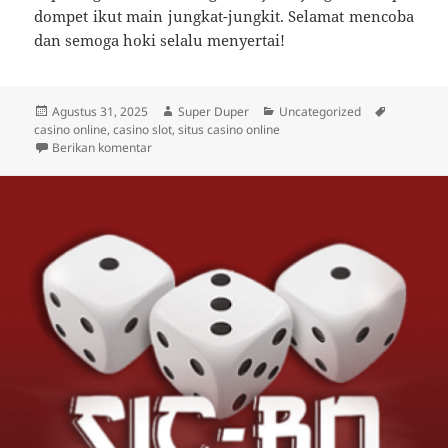
dompet ikut main jungkat-jungkit. Selamat mencoba
dan semoga hoki selalu menyertai!
Diposkan
Penulis
Kategori
Tag
Agustus 31, 2025
Super Duper
Uncategorized
pada
casino online
,
casino slot
,
situs casino online
untuk Mengapa Ribuan Pemain Memilih Casino Online
Berikan komentar