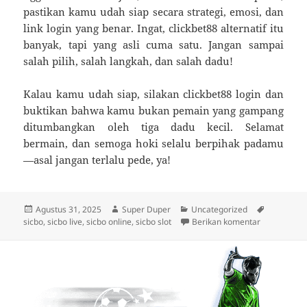
pastikan kamu udah siap secara strategi, emosi, dan
link login yang benar. Ingat, clickbet88 alternatif itu
banyak, tapi yang asli cuma satu. Jangan sampai
salah pilih, salah langkah, dan salah dadu!
Kalau kamu udah siap, silakan clickbet88 login dan
buktikan bahwa kamu bukan pemain yang gampang
ditumbangkan oleh tiga dadu kecil. Selamat
bermain, dan semoga hoki selalu berpihak padamu
—asal jangan terlalu pede, ya!
Diposkan
Penulis
Kategori
Tag
Agustus 31, 2025
Super Duper
Uncategorized
pada
untuk Hati-h
sicbo
,
sicbo live
,
sicbo online
,
sicbo slot
Berikan komentar