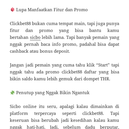
Lupa Manfaatkan Fitur dan Promo
Clickbet88 bukan cuma tempat main, tapi juga punya
fitur dan promo yang bisa bantu kamu
bertahan
sicbo
lebih lama. Tapi banyak pemain yang
nggak pernah baca info promo, padahal bisa dapat
cashback atau bonus deposit.
Jangan jadi pemain yang cuma tahu klik “Start” tapi
nggak tahu ada promo clickbet88 daftar yang bisa
bikin saldo kamu lebih gemuk dari dompet THR.
Penutup yang Nggak Bikin Ngantuk
Sicbo online itu seru, apalagi kalau dimainkan di
platform terpercaya seperti clickbet88. Tapi
keseruan bisa berubah jadi kesedihan kalau kamu
nggak hati-hati. Jadi, sebelum dadu berputar,