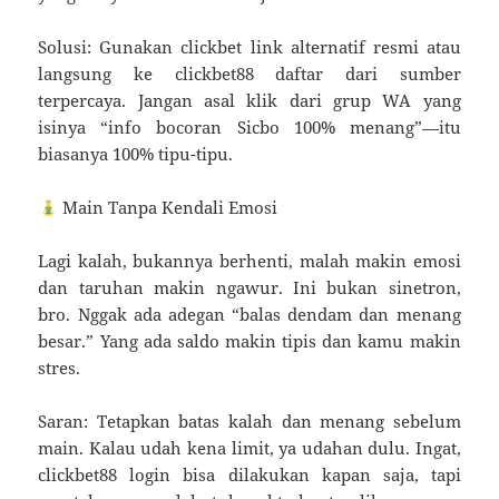
Solusi: Gunakan clickbet link alternatif resmi atau
langsung ke clickbet88 daftar dari sumber
terpercaya. Jangan asal klik dari grup WA yang
isinya “info bocoran Sicbo 100% menang”—itu
biasanya 100% tipu-tipu.
Main Tanpa Kendali Emosi
Lagi kalah, bukannya berhenti, malah makin emosi
dan taruhan makin ngawur. Ini bukan sinetron,
bro. Nggak ada adegan “balas dendam dan menang
besar.” Yang ada saldo makin tipis dan kamu makin
stres.
Saran: Tetapkan batas kalah dan menang sebelum
main. Kalau udah kena limit, ya udahan dulu. Ingat,
clickbet88 login bisa dilakukan kapan saja, tapi