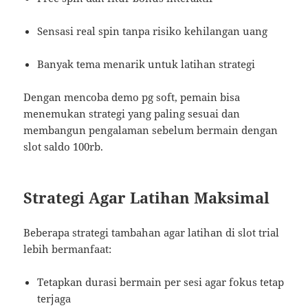
Sensasi real spin tanpa risiko kehilangan uang
Banyak tema menarik untuk latihan strategi
Dengan mencoba demo pg soft, pemain bisa
menemukan strategi yang paling sesuai dan
membangun pengalaman sebelum bermain dengan
slot saldo 100rb.
Strategi Agar Latihan Maksimal
Beberapa strategi tambahan agar latihan di slot trial
lebih bermanfaat:
Tetapkan durasi bermain per sesi agar fokus tetap
terjaga