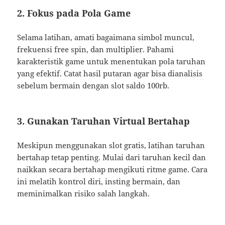
2. Fokus pada Pola Game
Selama latihan, amati bagaimana simbol muncul,
frekuensi free spin, dan multiplier. Pahami
karakteristik game untuk menentukan pola taruhan
yang efektif. Catat hasil putaran agar bisa dianalisis
sebelum bermain dengan slot saldo 100rb.
3. Gunakan Taruhan Virtual Bertahap
Meskipun menggunakan slot gratis, latihan taruhan
bertahap tetap penting. Mulai dari taruhan kecil dan
naikkan secara bertahap mengikuti ritme game. Cara
ini melatih kontrol diri, insting bermain, dan
meminimalkan risiko salah langkah.