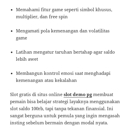
Memahami fitur game seperti simbol khusus,
multiplier, dan free spin
Mengamati pola kemenangan dan volatilitas
game
Latihan mengatur taruhan bertahap agar saldo
lebih awet
Membangun kontrol emosi saat menghadapi
kemenangan atau kekalahan
Slot gratis di situs online
slot demo pg
membuat
pemain bisa belajar strategi layaknya menggunakan
slot saldo 100rb, tapi tanpa tekanan finansial. Ini
sangat berguna untuk pemula yang ingin mengasah
insting sebelum bermain dengan modal nyata.