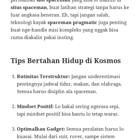
situs spaceman
, buat latihan strategi tanpa harus ke
luar angkasa beneran. Eh, tapi jangan salah,
teknologi kayak
spaceman pragmatic
juga penting
buat nge-handle misi kompleks yang nggak bisa
cuma diakalin pakai insting.
Tips Bertahan Hidup di Kosmos
Rutinitas Terstruktur:
Jangan underestimasi
pentingnya jadwal tidur, makan, dan olahraga.
Semua harus disiplin ala spaceman.
Mindset Positif:
Lo bakal sering ngerasa sepi,
tapi mindset positif bisa bantu lo tetap waras.
Optimalkan Gadget:
Semua peralatan harus lo
kuasai. Mulai dari suit, rover, sampe sistem