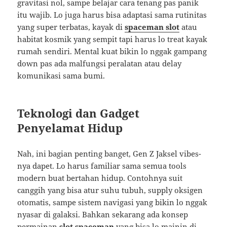
gravitasi nol, sampe belajar cara tenang pas panik
itu wajib. Lo juga harus bisa adaptasi sama rutinitas
yang super terbatas, kayak di
spaceman slot
atau
habitat kosmik yang sempit tapi harus lo treat kayak
rumah sendiri. Mental kuat bikin lo nggak gampang
down pas ada malfungsi peralatan atau delay
komunikasi sama bumi.
Teknologi dan Gadget
Penyelamat Hidup
Nah, ini bagian penting banget, Gen Z Jaksel vibes-
nya dapet. Lo harus familiar sama semua tools
modern buat bertahan hidup. Contohnya suit
canggih yang bisa atur suhu tubuh, supply oksigen
otomatis, sampe sistem navigasi yang bikin lo nggak
nyasar di galaksi. Bahkan sekarang ada konsep
permainan
slot spaceman
yang bisa lo mainin di