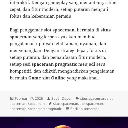
interaktif. Dengan gameplay yang menantang, ritme
cepat, dan fitur modern, setiap putaran menguji
fokus dan keberanian pemain.
Bagi penggemar
slot spaceman
, bermain di
situs
spaceman
yang terpercaya akan membuat
pengalaman uji nyali lebih aman, nyaman, dan
menyenangkan. Dengan strategi tepat, fokus di
setiap putaran, dan pemanfaatan fitur modern,
setiap sesi
spaceman pragmatic
menjadi seru,
kompetitif, dan adiktif, menghadirkan pengalaman
bermain
Game slot Online
yang maksimal.
Diposkan
Penulis
Kategori
Februari 17, 2026
Super Duper
situs spaceman
,
slot
pada
Tag
spaceman
,
spaceman
situs spaceman
,
slot spaceman
,
untuk Spaceman Slo
spaceman
,
spaceman pragmatic
Berikan komentar