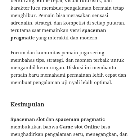
berkurang. Ritme cepat, visual futuristik, dan
karakter lucu membuat pengalaman bermain tetap
menghibur. Pemain bisa merasakan sensasi
adrenalin, strategi, dan kompetisi di setiap putaran,
terutama saat memainkan versi
spaceman
pragmatic
yang interaktif dan modern.
Forum dan komunitas pemain juga sering
membahas tips, strategi, dan momen terbaik untuk
mengambil keuntungan. Diskusi ini membantu
pemain baru memahami permainan lebih cepat dan
membuat pengalaman uji nyali lebih optimal.
Kesimpulan
Spaceman slot
dan
spaceman pragmatic
membuktikan bahwa
Game slot Online
bisa
menghadirkan pengalaman seru, menegangkan, dan