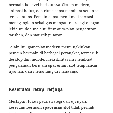
bermain ke level berikutnya. Sistem modern,
animasi halus, dan ritme cepat membuat setiap sesi
terasa intens. Pemain dapat menikmati sensasi
menegangkan sekaligus mengatur strategi dengan
lebih mudah melalui fitur auto-play, pengaturan
taruhan, dan statistik putaran.
Selain itu, gameplay modern memungkinkan
pemain bermain di berbagai perangkat, termasuk
desktop dan mobile. Fleksibilitas ini membuat
pengalaman bermain
spaceman slot
tetap lancar,
nyaman, dan menantang di mana saja.
Keseruan Tetap Terjaga
Meskipun fokus pada strategi dan uji nyali,
keseruan bermain
spaceman slot
tidak pernah