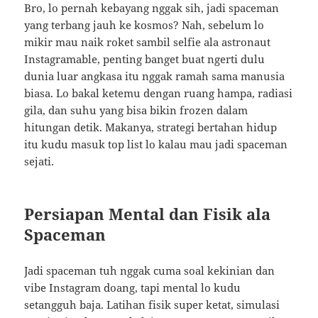
Bro, lo pernah kebayang nggak sih, jadi spaceman
yang terbang jauh ke kosmos? Nah, sebelum lo
mikir mau naik roket sambil selfie ala astronaut
Instagramable, penting banget buat ngerti dulu
dunia luar angkasa itu nggak ramah sama manusia
biasa. Lo bakal ketemu dengan ruang hampa, radiasi
gila, dan suhu yang bisa bikin frozen dalam
hitungan detik. Makanya, strategi bertahan hidup
itu kudu masuk top list lo kalau mau jadi spaceman
sejati.
Persiapan Mental dan Fisik ala
Spaceman
Jadi spaceman tuh nggak cuma soal kekinian dan
vibe Instagram doang, tapi mental lo kudu
setangguh baja. Latihan fisik super ketat, simulasi