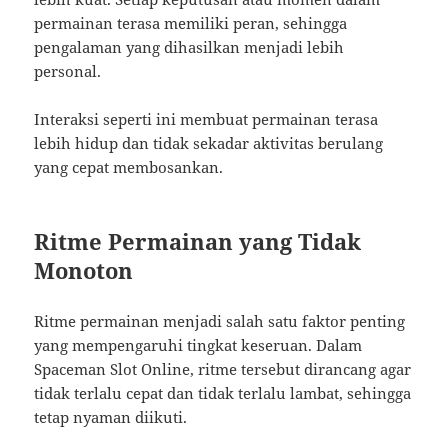
permainan terasa memiliki peran, sehingga
pengalaman yang dihasilkan menjadi lebih
personal.
Interaksi seperti ini membuat permainan terasa
lebih hidup dan tidak sekadar aktivitas berulang
yang cepat membosankan.
Ritme Permainan yang Tidak
Monoton
Ritme permainan menjadi salah satu faktor penting
yang mempengaruhi tingkat keseruan. Dalam
Spaceman Slot Online, ritme tersebut dirancang agar
tidak terlalu cepat dan tidak terlalu lambat, sehingga
tetap nyaman diikuti.