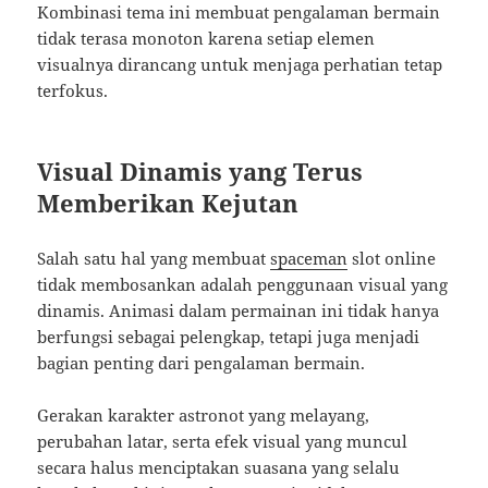
Kombinasi tema ini membuat pengalaman bermain
tidak terasa monoton karena setiap elemen
visualnya dirancang untuk menjaga perhatian tetap
terfokus.
Visual Dinamis yang Terus
Memberikan Kejutan
Salah satu hal yang membuat
spaceman
slot online
tidak membosankan adalah penggunaan visual yang
dinamis. Animasi dalam permainan ini tidak hanya
berfungsi sebagai pelengkap, tetapi juga menjadi
bagian penting dari pengalaman bermain.
Gerakan karakter astronot yang melayang,
perubahan latar, serta efek visual yang muncul
secara halus menciptakan suasana yang selalu