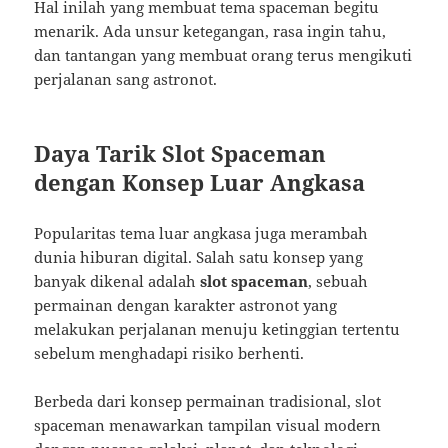
Hal inilah yang membuat tema spaceman begitu
menarik. Ada unsur ketegangan, rasa ingin tahu,
dan tantangan yang membuat orang terus mengikuti
perjalanan sang astronot.
Daya Tarik Slot Spaceman
dengan Konsep Luar Angkasa
Popularitas tema luar angkasa juga merambah
dunia hiburan digital. Salah satu konsep yang
banyak dikenal adalah
slot spaceman
, sebuah
permainan dengan karakter astronot yang
melakukan perjalanan menuju ketinggian tertentu
sebelum menghadapi risiko berhenti.
Berbeda dari konsep permainan tradisional, slot
spaceman menawarkan tampilan visual modern