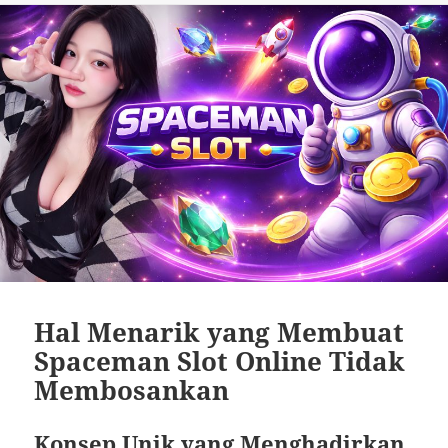
Hal Menarik yang Membuat
Spaceman Slot Online Tidak
Membosankan
Konsep Unik yang Menghadirkan