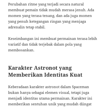
Perubahan ritme yang terjadi secara natural
membuat pemain tidak mudah merasa jenuh. Ada
momen yang terasa tenang, dan ada juga momen
yang penuh ketegangan ringan yang menjaga
adrenalin tetap stabil.
Keseimbangan ini membuat permainan terasa lebih
variatif dan tidak terjebak dalam pola yang
membosankan.
Karakter Astronot yang
Memberikan Identitas Kuat
Keberadaan karakter astronot dalam Spaceman
bukan hanya sebagai elemen visual, tetapi juga
menjadi identitas utama permainan. Karakter ini
memberikan sentuhan unik yang mudah diingat