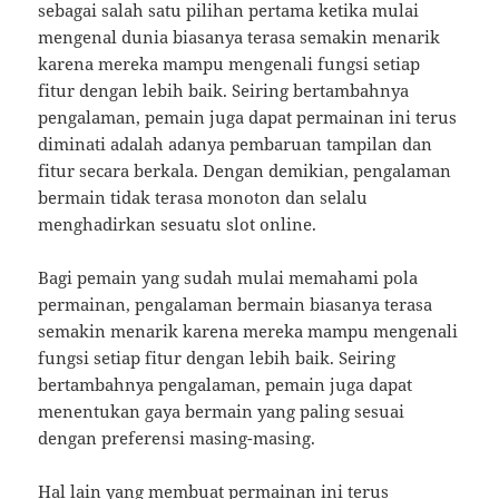
sebagai salah satu pilihan pertama ketika mulai
mengenal dunia biasanya terasa semakin menarik
karena mereka mampu mengenali fungsi setiap
fitur dengan lebih baik. Seiring bertambahnya
pengalaman, pemain juga dapat permainan ini terus
diminati adalah adanya pembaruan tampilan dan
fitur secara berkala. Dengan demikian, pengalaman
bermain tidak terasa monoton dan selalu
menghadirkan sesuatu slot online.
Bagi pemain yang sudah mulai memahami pola
permainan, pengalaman bermain biasanya terasa
semakin menarik karena mereka mampu mengenali
fungsi setiap fitur dengan lebih baik. Seiring
bertambahnya pengalaman, pemain juga dapat
menentukan gaya bermain yang paling sesuai
dengan preferensi masing-masing.
Hal lain yang membuat permainan ini terus