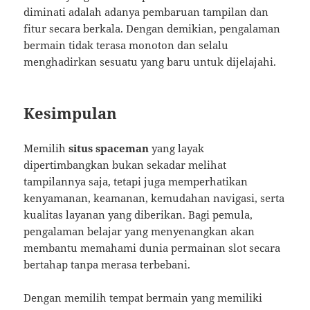
diminati adalah adanya pembaruan tampilan dan
fitur secara berkala. Dengan demikian, pengalaman
bermain tidak terasa monoton dan selalu
menghadirkan sesuatu yang baru untuk dijelajahi.
Kesimpulan
Memilih
situs spaceman
yang layak
dipertimbangkan bukan sekadar melihat
tampilannya saja, tetapi juga memperhatikan
kenyamanan, keamanan, kemudahan navigasi, serta
kualitas layanan yang diberikan. Bagi pemula,
pengalaman belajar yang menyenangkan akan
membantu memahami dunia permainan slot secara
bertahap tanpa merasa terbebani.
Dengan memilih tempat bermain yang memiliki