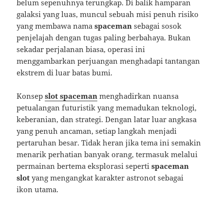
belum sepenuhnya terungkap. Di balik hamparan
galaksi yang luas, muncul sebuah misi penuh risiko
yang membawa nama
spaceman
sebagai sosok
penjelajah dengan tugas paling berbahaya. Bukan
sekadar perjalanan biasa, operasi ini
menggambarkan perjuangan menghadapi tantangan
ekstrem di luar batas bumi.
Konsep
slot spaceman
menghadirkan nuansa
petualangan futuristik yang memadukan teknologi,
keberanian, dan strategi. Dengan latar luar angkasa
yang penuh ancaman, setiap langkah menjadi
pertaruhan besar. Tidak heran jika tema ini semakin
menarik perhatian banyak orang, termasuk melalui
permainan bertema eksplorasi seperti
spaceman
slot
yang mengangkat karakter astronot sebagai
ikon utama.