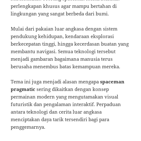
perlengkapan khusus agar mampu bertahan di
lingkungan yang sangat berbeda dari bumi.
Mulai dari pakaian luar angkasa dengan sistem
pendukung kehidupan, kendaraan eksplorasi
berkecepatan tinggi, hingga kecerdasan buatan yang
membantu navigasi. Semua teknologi tersebut
menjadi gambaran bagaimana manusia terus
berusaha menembus batas kemampuan mereka.
Tema ini juga menjadi alasan mengapa
spaceman
pragmatic
sering dikaitkan dengan konsep
permainan modern yang mengutamakan visual
futuristik dan pengalaman interaktif. Perpaduan
antara teknologi dan cerita luar angkasa
menciptakan daya tarik tersendiri bagi para
penggemarnya.