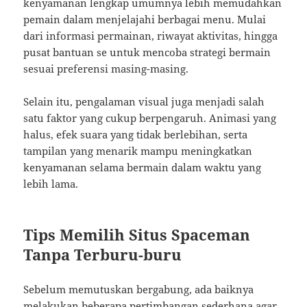
kenyamanan lengkap umumnya lebih memudahkan
pemain dalam menjelajahi berbagai menu. Mulai
dari informasi permainan, riwayat aktivitas, hingga
pusat bantuan se untuk mencoba strategi bermain
sesuai preferensi masing-masing.
Selain itu, pengalaman visual juga menjadi salah
satu faktor yang cukup berpengaruh. Animasi yang
halus, efek suara yang tidak berlebihan, serta
tampilan yang menarik mampu meningkatkan
kenyamanan selama bermain dalam waktu yang
lebih lama.
Tips Memilih Situs Spaceman
Tanpa Terburu-buru
Sebelum memutuskan bergabung, ada baiknya
melakukan beberapa pertimbangan sederhana agar