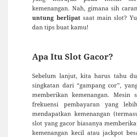
kemenangan. Nah, gimana sih cara
untung berlipat
saat main slot? Yu
dan tips buat kamu!
Apa Itu Slot Gacor?
Sebelum lanjut, kita harus tahu du
singkatan dari “gampang cor”, yan
memberikan kemenangan. Mesin sl
frekuensi pembayaran yang lebih
mendapatkan kemenangan (termasuk
slot yang gacor biasanya memberikan
kemenangan kecil atau jackpot besa