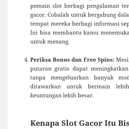
pemain slot berbagi pengalaman te
gacor. Cobalah untuk bergabung dal
tempat mereka berbagi informasi sepu
Ini bisa membantu kamu menemuka
untuk menang.
Periksa Bonus dan Free Spins:
Mesi
putaran gratis dapat meningkatk
tanpa mengeluarkan banyak mod
ditawarkan untuk bermain leb
keuntungan lebih besar.
Kenapa Slot Gacor Itu B