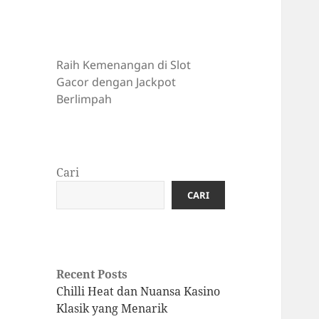
Raih Kemenangan di Slot
Gacor dengan Jackpot
Berlimpah
Cari
CARI
Recent Posts
Chilli Heat dan Nuansa Kasino
Klasik yang Menarik