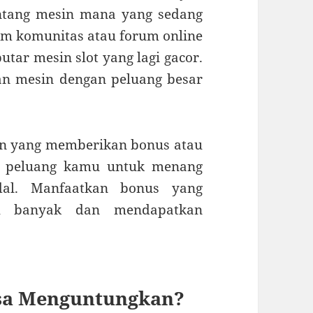
ntang mesin mana yang sedang
am komunitas atau forum online
tar mesin slot yang lagi gacor.
n mesin dengan peluang besar
n yang memberikan bonus atau
an peluang kamu untuk menang
al. Manfaatkan bonus yang
ih banyak dan mendapatkan
isa Menguntungkan?