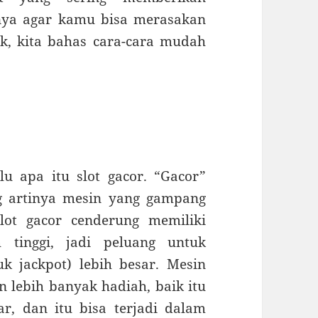
nya agar kamu bisa merasakan
k, kita bahas cara-cara mudah
lu apa itu slot gacor. “Gacor”
g artinya mesin yang gampang
ot gacor cenderung memiliki
 tinggi, jadi peluang untuk
 jackpot) lebih besar. Mesin
 lebih banyak hadiah, baik itu
r, dan itu bisa terjadi dalam