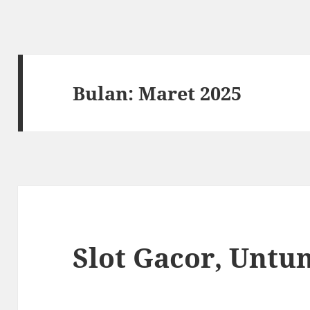
Bulan:
Maret 2025
Slot Gacor, Untun