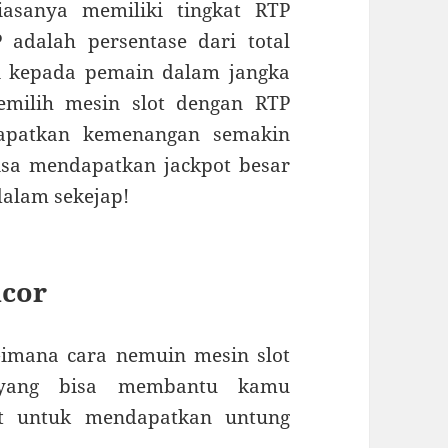
iasanya memiliki tingkat RTP
P adalah persentase dari total
i kepada pemain dalam jangka
emilih mesin slot dengan RTP
dapatkan kemenangan semakin
isa mendapatkan jackpot besar
alam sekejap!
acor
Gimana cara nemuin mesin slot
s yang bisa membantu kamu
t untuk mendapatkan untung