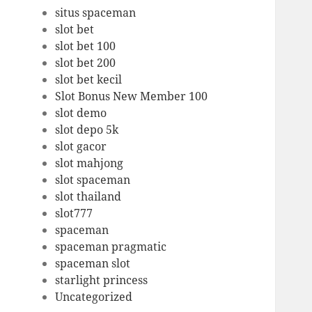
situs spaceman
slot bet
slot bet 100
slot bet 200
slot bet kecil
Slot Bonus New Member 100
slot demo
slot depo 5k
slot gacor
slot mahjong
slot spaceman
slot thailand
slot777
spaceman
spaceman pragmatic
spaceman slot
starlight princess
Uncategorized