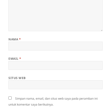
NAMA
*
EMAIL
*
SITUS WEB
Simpan nama, email, dan situs web saya pada peramban ini
untuk komentar saya berikutnya.