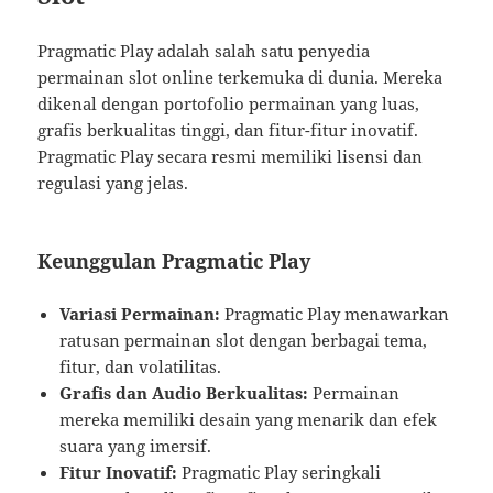
Pragmatic Play adalah salah satu penyedia
permainan slot online terkemuka di dunia. Mereka
dikenal dengan portofolio permainan yang luas,
grafis berkualitas tinggi, dan fitur-fitur inovatif.
Pragmatic Play secara resmi memiliki lisensi dan
regulasi yang jelas.
Keunggulan Pragmatic Play
Variasi Permainan:
Pragmatic Play menawarkan
ratusan permainan slot dengan berbagai tema,
fitur, dan volatilitas.
Grafis dan Audio Berkualitas:
Permainan
mereka memiliki desain yang menarik dan efek
suara yang imersif.
Fitur Inovatif:
Pragmatic Play seringkali