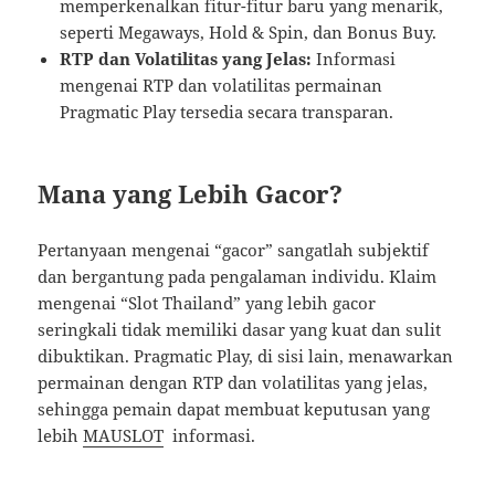
memperkenalkan fitur-fitur baru yang menarik,
seperti Megaways, Hold & Spin, dan Bonus Buy.
RTP dan Volatilitas yang Jelas:
Informasi
mengenai RTP dan volatilitas permainan
Pragmatic Play tersedia secara transparan.
Mana yang Lebih Gacor?
Pertanyaan mengenai “gacor” sangatlah subjektif
dan bergantung pada pengalaman individu. Klaim
mengenai “Slot Thailand” yang lebih gacor
seringkali tidak memiliki dasar yang kuat dan sulit
dibuktikan. Pragmatic Play, di sisi lain, menawarkan
permainan dengan RTP dan volatilitas yang jelas,
sehingga pemain dapat membuat keputusan yang
lebih
MAUSLOT
informasi.