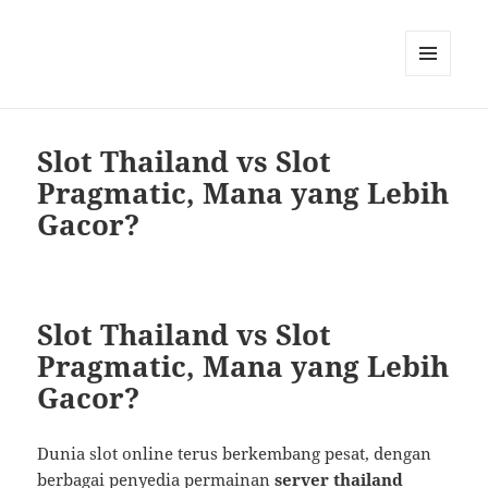
MENU
DAN
WIDGET
Slot Thailand vs Slot
Pragmatic, Mana yang Lebih
Gacor?
Slot Thailand vs Slot
Pragmatic, Mana yang Lebih
Gacor?
Dunia slot online terus berkembang pesat, dengan
berbagai penyedia permainan
server thailand