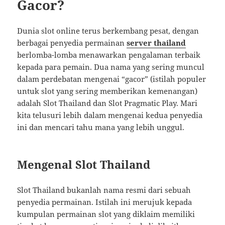
Gacor?
Dunia slot online terus berkembang pesat, dengan
berbagai penyedia permainan
server thailand
berlomba-lomba menawarkan pengalaman terbaik
kepada para pemain. Dua nama yang sering muncul
dalam perdebatan mengenai “gacor” (istilah populer
untuk slot yang sering memberikan kemenangan)
adalah Slot Thailand dan Slot Pragmatic Play. Mari
kita telusuri lebih dalam mengenai kedua penyedia
ini dan mencari tahu mana yang lebih unggul.
Mengenal Slot Thailand
Slot Thailand bukanlah nama resmi dari sebuah
penyedia permainan. Istilah ini merujuk kepada
kumpulan permainan slot yang diklaim memiliki