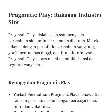
Pragmatic Play: Raksasa Industri
Slot
Pragmatic Play adalah salah satu penyedia
permainan slot online terkemuka di dunia. Mereka
dikenal dengan portofolio permainan yang luas,
grafis berkualitas tinggi, dan fitur-fitur inovatif.
Pragmatic Play secara resmi memiliki lisensi dan
regulasi yang jelas.
Keunggulan Pragmatic Play
Variasi Permainan:
Pragmatic Play menawarkan
ratusan permainan slot dengan berbagai tema,
fitur, dan volatilitas.