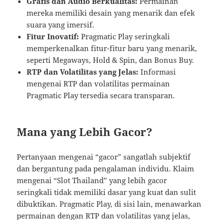
Grafis dan Audio Berkualitas:
Permainan
mereka memiliki desain yang menarik dan efek
suara yang imersif.
Fitur Inovatif:
Pragmatic Play seringkali
memperkenalkan fitur-fitur baru yang menarik,
seperti Megaways, Hold & Spin, dan Bonus Buy.
RTP dan Volatilitas yang Jelas:
Informasi
mengenai RTP dan volatilitas permainan
Pragmatic Play tersedia secara transparan.
Mana yang Lebih Gacor?
Pertanyaan mengenai “gacor” sangatlah subjektif
dan bergantung pada pengalaman individu. Klaim
mengenai “Slot Thailand” yang lebih gacor
seringkali tidak memiliki dasar yang kuat dan sulit
dibuktikan. Pragmatic Play, di sisi lain, menawarkan
permainan dengan RTP dan volatilitas yang jelas,