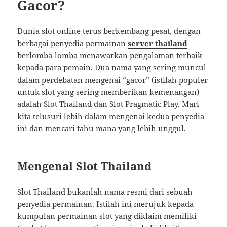
Gacor?
Dunia slot online terus berkembang pesat, dengan
berbagai penyedia permainan
server thailand
berlomba-lomba menawarkan pengalaman terbaik
kepada para pemain. Dua nama yang sering muncul
dalam perdebatan mengenai “gacor” (istilah populer
untuk slot yang sering memberikan kemenangan)
adalah Slot Thailand dan Slot Pragmatic Play. Mari
kita telusuri lebih dalam mengenai kedua penyedia
ini dan mencari tahu mana yang lebih unggul.
Mengenal Slot Thailand
Slot Thailand bukanlah nama resmi dari sebuah
penyedia permainan. Istilah ini merujuk kepada
kumpulan permainan slot yang diklaim memiliki