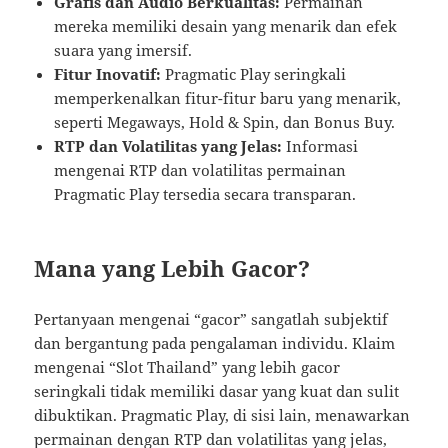
Grafis dan Audio Berkualitas:
Permainan
mereka memiliki desain yang menarik dan efek
suara yang imersif.
Fitur Inovatif:
Pragmatic Play seringkali
memperkenalkan fitur-fitur baru yang menarik,
seperti Megaways, Hold & Spin, dan Bonus Buy.
RTP dan Volatilitas yang Jelas:
Informasi
mengenai RTP dan volatilitas permainan
Pragmatic Play tersedia secara transparan.
Mana yang Lebih Gacor?
Pertanyaan mengenai “gacor” sangatlah subjektif
dan bergantung pada pengalaman individu. Klaim
mengenai “Slot Thailand” yang lebih gacor
seringkali tidak memiliki dasar yang kuat dan sulit
dibuktikan. Pragmatic Play, di sisi lain, menawarkan
permainan dengan RTP dan volatilitas yang jelas,