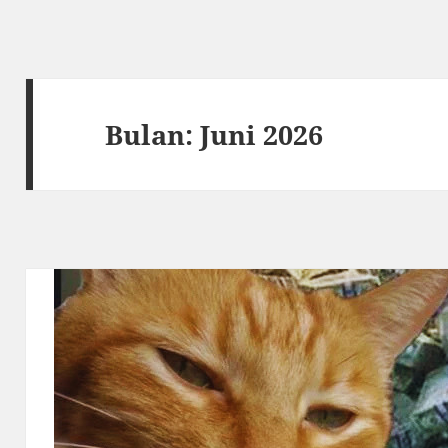
Bulan:
Juni 2026