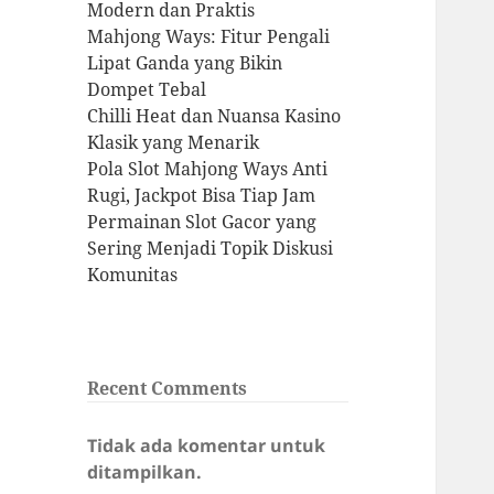
Modern dan Praktis
Mahjong Ways: Fitur Pengali
Lipat Ganda yang Bikin
Dompet Tebal
Chilli Heat dan Nuansa Kasino
Klasik yang Menarik
Pola Slot Mahjong Ways Anti
Rugi, Jackpot Bisa Tiap Jam
Permainan Slot Gacor yang
Sering Menjadi Topik Diskusi
Komunitas
Recent Comments
Tidak ada komentar untuk
ditampilkan.