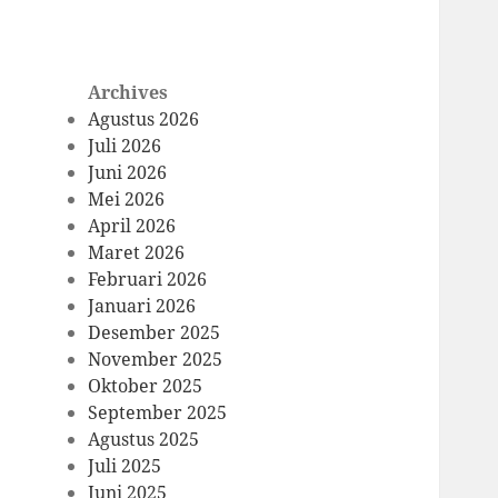
Archives
Agustus 2026
Juli 2026
Juni 2026
Mei 2026
April 2026
Maret 2026
Februari 2026
Januari 2026
Desember 2025
November 2025
Oktober 2025
September 2025
Agustus 2025
Juli 2025
Juni 2025