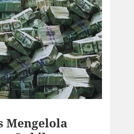
ps Mengelola