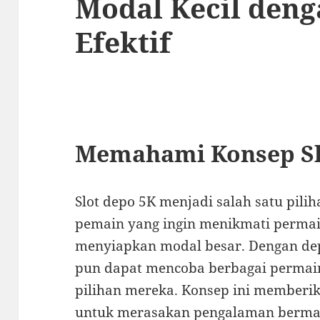
Modal Kecil deng
Efektif
Memahami Konsep Sl
Slot depo 5K menjadi salah satu pili
pemain yang ingin menikmati permain
menyiapkan modal besar. Dengan depo
pun dapat mencoba berbagai permain
pilihan mereka. Konsep ini memberi
untuk merasakan pengalaman bermain