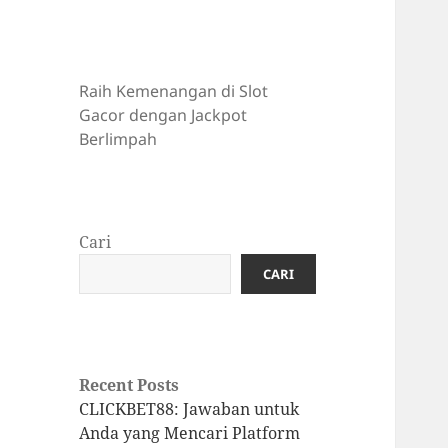
Raih Kemenangan di Slot
Gacor dengan Jackpot
Berlimpah
Cari
CARI
Recent Posts
CLICKBET88: Jawaban untuk
Anda yang Mencari Platform