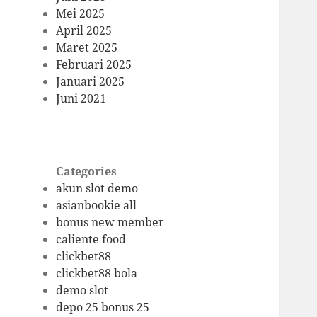
Mei 2025
April 2025
Maret 2025
Februari 2025
Januari 2025
Juni 2021
Categories
akun slot demo
asianbookie all
bonus new member
caliente food
clickbet88
clickbet88 bola
demo slot
depo 25 bonus 25