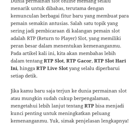
Dunia permainan slot online memang selalu
menarik untuk dibahas, terutama dengan
kemunculan berbagai fitur baru yang membuat para
pemain semakin antusias. Salah satu topik yang
sering jadi pembicaraan di kalangan pemain slot
adalah RTP (Return to Player) Slot, yang memiliki
peran besar dalam menentukan kemenanganmu.
Pada artikel kali ini, kita akan membahas lebih
dalam tentang
RTP Slot
,
RTP Gacor
,
RTP Slot Hari
Ini
, hingga
RTP Live Slot
yang selalu diperbarui
setiap detik.
Jika kamu baru saja terjun ke dunia permainan slot
atau mungkin sudah cukup berpengalaman,
mengetahui lebih lanjut tentang
RTP
bisa menjadi
kunci penting untuk meningkatkan peluang
kemenanganmu. Yuk, simak penjelasan lengkapnya!