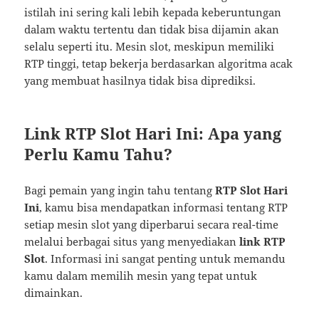
istilah ini sering kali lebih kepada keberuntungan
dalam waktu tertentu dan tidak bisa dijamin akan
selalu seperti itu. Mesin slot, meskipun memiliki
RTP tinggi, tetap bekerja berdasarkan algoritma acak
yang membuat hasilnya tidak bisa diprediksi.
Link RTP Slot Hari Ini: Apa yang
Perlu Kamu Tahu?
Bagi pemain yang ingin tahu tentang
RTP Slot Hari
Ini
, kamu bisa mendapatkan informasi tentang RTP
setiap mesin slot yang diperbarui secara real-time
melalui berbagai situs yang menyediakan
link RTP
Slot
. Informasi ini sangat penting untuk memandu
kamu dalam memilih mesin yang tepat untuk
dimainkan.