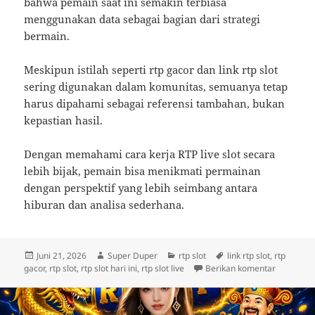
bahwa pemain saat ini semakin terbiasa
menggunakan data sebagai bagian dari strategi
bermain.
Meskipun istilah seperti rtp gacor dan link rtp slot
sering digunakan dalam komunitas, semuanya tetap
harus dipahami sebagai referensi tambahan, bukan
kepastian hasil.
Dengan memahami cara kerja RTP live slot secara
lebih bijak, pemain bisa menikmati permainan
dengan perspektif yang lebih seimbang antara
hiburan dan analisa sederhana.
Diposkan
Penulis
Kategori
Tag
Juni 21, 2026
Super Duper
rtp slot
link rtp slot
,
rtp
pada
untuk RTP
gacor
,
rtp slot
,
rtp slot hari ini
,
rtp slot live
Berikan komentar