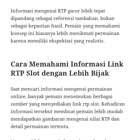
Informasi mengenai RTP gacor lebih tepat
dipandang sebagai referensi tambahan, bukan
sebagai kepastian hasil. Pemain yang memahami
konsep ini biasanya lebih menikmati permainan
karena memiliki ekspektasi yang realistis.
Cara Memahami Informasi Link
RTP Slot dengan Lebih Bijak
Saat mencari informasi mengenai permainan
online, banyak pemain menemukan berbagai
sumber yang menyediakan link rtp slot. Kehadiran
informasi tersebut membuat pemain lebih mudah
mendapatkan gambaran mengenai nilai RTP dan
detail permainan tertentu.