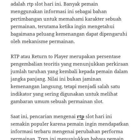
adalah rtp slot hari ini. Banyak pemain
menggunakan informasi ini sebagai bahan
pertimbangan untuk memahami karakter sebuah
permainan, terutama ketika ingin mengetahui
bagaimana peluang kemenangan dapat dipengaruhi
oleh mekanisme permainan.
RTP atau Return to Player merupakan persentase
pengembalian teoritis yang menunjukkan perkiraan
jumlah taruhan yang kembali kepada pemain dalam
jangka panjang. Nilai ini bukan jaminan
kemenangan langsung, tetapi menjadi salah satu
indikator yang sering digunakan untuk melihat
gambaran umum sebuah permainan slot.
Saat ini, pencarian mengenai
rtp
slot hari ini
semakin populer karena pemain ingin mendapatkan
informasi terbaru mengenai perubahan performa
permainan. Tren ini menunjukkan bahwa pemain