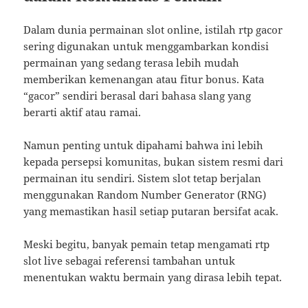
Dalam dunia permainan slot online, istilah rtp gacor
sering digunakan untuk menggambarkan kondisi
permainan yang sedang terasa lebih mudah
memberikan kemenangan atau fitur bonus. Kata
“gacor” sendiri berasal dari bahasa slang yang
berarti aktif atau ramai.
Namun penting untuk dipahami bahwa ini lebih
kepada persepsi komunitas, bukan sistem resmi dari
permainan itu sendiri. Sistem slot tetap berjalan
menggunakan Random Number Generator (RNG)
yang memastikan hasil setiap putaran bersifat acak.
Meski begitu, banyak pemain tetap mengamati rtp
slot live sebagai referensi tambahan untuk
menentukan waktu bermain yang dirasa lebih tepat.