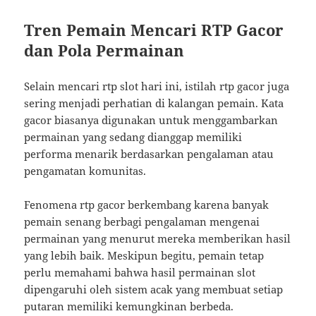
Tren Pemain Mencari RTP Gacor
dan Pola Permainan
Selain mencari rtp slot hari ini, istilah rtp gacor juga
sering menjadi perhatian di kalangan pemain. Kata
gacor biasanya digunakan untuk menggambarkan
permainan yang sedang dianggap memiliki
performa menarik berdasarkan pengalaman atau
pengamatan komunitas.
Fenomena rtp gacor berkembang karena banyak
pemain senang berbagi pengalaman mengenai
permainan yang menurut mereka memberikan hasil
yang lebih baik. Meskipun begitu, pemain tetap
perlu memahami bahwa hasil permainan slot
dipengaruhi oleh sistem acak yang membuat setiap
putaran memiliki kemungkinan berbeda.