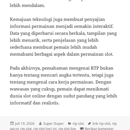
lebih mendalam.
Kemajuan teknologi juga membuat penyajian
informasi permainan menjadi semakin interaktif.
Data yang diperbarui secara berkala, tampilan yang
lebih menarik, serta penjelasan yang lebih
sederhana membuat pemain lebih mudah
memahami berbagai aspek dalam permainan slot.
Pada akhirnya, pemahaman mengenai RTP bukan
hanya tentang mencari angka tertentu, tetapi juga
tentang mengenal cara kerja permainan. Dengan
wawasan yang cukup, pemain dapat menikmati
dunia slot online dengan sudut pandang yang lebih
informatif dan realistis.
Diposkan
Penulis
Kategori
Tag
Juli 19, 2026
Super Duper
rtp slot
link rtp slot
,
rtp
pada
untuk Tre
gacor
,
rtp slot
,
rtp slot hari ini
,
rtp slot live
Berikan komentar