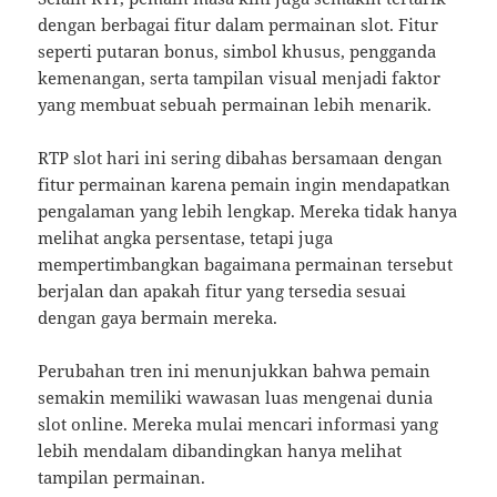
dengan berbagai fitur dalam permainan slot. Fitur
seperti putaran bonus, simbol khusus, pengganda
kemenangan, serta tampilan visual menjadi faktor
yang membuat sebuah permainan lebih menarik.
RTP slot hari ini sering dibahas bersamaan dengan
fitur permainan karena pemain ingin mendapatkan
pengalaman yang lebih lengkap. Mereka tidak hanya
melihat angka persentase, tetapi juga
mempertimbangkan bagaimana permainan tersebut
berjalan dan apakah fitur yang tersedia sesuai
dengan gaya bermain mereka.
Perubahan tren ini menunjukkan bahwa pemain
semakin memiliki wawasan luas mengenai dunia
slot online. Mereka mulai mencari informasi yang
lebih mendalam dibandingkan hanya melihat
tampilan permainan.