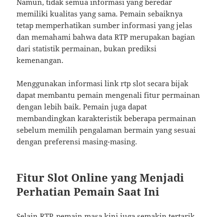
Namun, tidak semua informasi yang beredar
memiliki kualitas yang sama. Pemain sebaiknya
tetap memperhatikan sumber informasi yang jelas
dan memahami bahwa data RTP merupakan bagian
dari statistik permainan, bukan prediksi
kemenangan.
Menggunakan informasi link rtp slot secara bijak
dapat membantu pemain mengenali fitur permainan
dengan lebih baik. Pemain juga dapat
membandingkan karakteristik beberapa permainan
sebelum memilih pengalaman bermain yang sesuai
dengan preferensi masing-masing.
Fitur Slot Online yang Menjadi
Perhatian Pemain Saat Ini
Selain RTP, pemain masa kini juga semakin tertarik