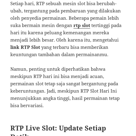
Setiap hari, RTP sebuah mesin slot bisa berubah-
ubah, tergantung pada pembaruan yang dilakukan
oleh penyedia permainan. Beberapa pemain lebih
suka bermain mesin dengan
rtp slot
tertinggi pada
hari itu karena peluang kemenangan mereka
menjadi lebih besar. Oleh karena itu, mengetahui
link RTP Slot
yang terbaru bisa memberikan
keuntungan tambahan dalam permainanmu.
Namun, penting untuk diperhatikan bahwa
meskipun RTP hari ini bisa menjadi acuan,
permainan slot tetap saja sangat bergantung pada
keberuntungan. Jadi, meskipun RTP Slot Hari Ini
menunjukkan angka tinggi, hasil permainan tetap
bisa bervariasi.
RTP Live Slot: Update Setiap