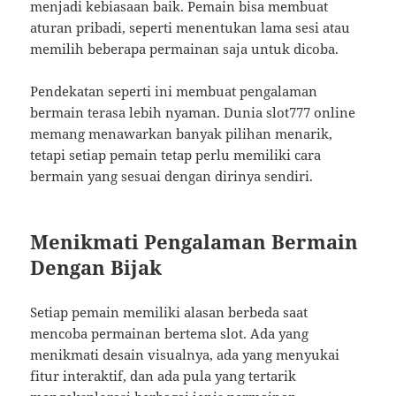
menjadi kebiasaan baik. Pemain bisa membuat
aturan pribadi, seperti menentukan lama sesi atau
memilih beberapa permainan saja untuk dicoba.
Pendekatan seperti ini membuat pengalaman
bermain terasa lebih nyaman. Dunia slot777 online
memang menawarkan banyak pilihan menarik,
tetapi setiap pemain tetap perlu memiliki cara
bermain yang sesuai dengan dirinya sendiri.
Menikmati Pengalaman Bermain
Dengan Bijak
Setiap pemain memiliki alasan berbeda saat
mencoba permainan bertema slot. Ada yang
menikmati desain visualnya, ada yang menyukai
fitur interaktif, dan ada pula yang tertarik