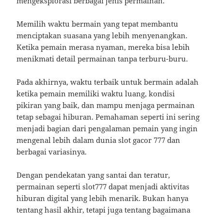
mengeksplorasi berbagai jenis permainan.
Memilih waktu bermain yang tepat membantu
menciptakan suasana yang lebih menyenangkan.
Ketika pemain merasa nyaman, mereka bisa lebih
menikmati detail permainan tanpa terburu-buru.
Pada akhirnya, waktu terbaik untuk bermain adalah
ketika pemain memiliki waktu luang, kondisi
pikiran yang baik, dan mampu menjaga permainan
tetap sebagai hiburan. Pemahaman seperti ini sering
menjadi bagian dari pengalaman pemain yang ingin
mengenal lebih dalam dunia slot gacor 777 dan
berbagai variasinya.
Dengan pendekatan yang santai dan teratur,
permainan seperti slot777 dapat menjadi aktivitas
hiburan digital yang lebih menarik. Bukan hanya
tentang hasil akhir, tetapi juga tentang bagaimana