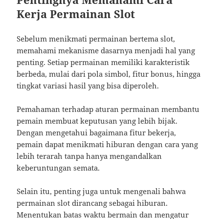
Kerja Permainan Slot
Sebelum menikmati permainan bertema slot,
memahami mekanisme dasarnya menjadi hal yang
penting. Setiap permainan memiliki karakteristik
berbeda, mulai dari pola simbol, fitur bonus, hingga
tingkat variasi hasil yang bisa diperoleh.
Pemahaman terhadap aturan permainan membantu
pemain membuat keputusan yang lebih bijak.
Dengan mengetahui bagaimana fitur bekerja,
pemain dapat menikmati hiburan dengan cara yang
lebih terarah tanpa hanya mengandalkan
keberuntungan semata.
Selain itu, penting juga untuk mengenali bahwa
permainan slot dirancang sebagai hiburan.
Menentukan batas waktu bermain dan mengatur