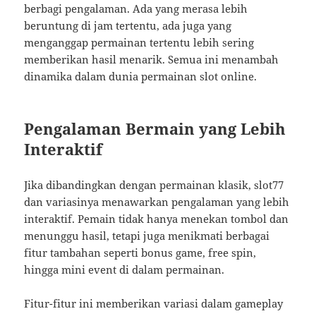
berbagi pengalaman. Ada yang merasa lebih
beruntung di jam tertentu, ada juga yang
menganggap permainan tertentu lebih sering
memberikan hasil menarik. Semua ini menambah
dinamika dalam dunia permainan slot online.
Pengalaman Bermain yang Lebih
Interaktif
Jika dibandingkan dengan permainan klasik, slot77
dan variasinya menawarkan pengalaman yang lebih
interaktif. Pemain tidak hanya menekan tombol dan
menunggu hasil, tetapi juga menikmati berbagai
fitur tambahan seperti bonus game, free spin,
hingga mini event di dalam permainan.
Fitur-fitur ini memberikan variasi dalam gameplay