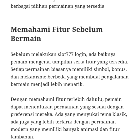
berbagai pilihan permainan yang tersedia.
Memahami Fitur Sebelum
Bermain
Sebelum melakukan slot777 login, ada baiknya
pemain mengenal tampilan serta fitur yang tersedia.
Setiap permainan biasanya memiliki simbol, bonus,
dan mekanisme berbeda yang membuat pengalaman
bermain menjadi lebih menarik.
Dengan memahami fitur terlebih dahulu, pemain
dapat menentukan permainan yang sesuai dengan
preferensi mereka. Ada yang menyukai tema klasik,
ada juga yang lebih tertarik dengan permainan
modern yang memiliki banyak animasi dan fitur
tambahan.