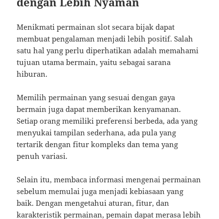
dengan Lebih Nyaman
Menikmati permainan slot secara bijak dapat
membuat pengalaman menjadi lebih positif. Salah
satu hal yang perlu diperhatikan adalah memahami
tujuan utama bermain, yaitu sebagai sarana
hiburan.
Memilih permainan yang sesuai dengan gaya
bermain juga dapat memberikan kenyamanan.
Setiap orang memiliki preferensi berbeda, ada yang
menyukai tampilan sederhana, ada pula yang
tertarik dengan fitur kompleks dan tema yang
penuh variasi.
Selain itu, membaca informasi mengenai permainan
sebelum memulai juga menjadi kebiasaan yang
baik. Dengan mengetahui aturan, fitur, dan
karakteristik permainan, pemain dapat merasa lebih