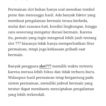
Permainan slot bukan hanya soal menekan tombol
putar dan menunggu hasil. Ada banyak faktor yang
membuat pengalaman bermain terasa berbeda,
mulai dari suasana hati, kondisi lingkungan, hingga
cara seseorang mengatur durasi bermain. Karena
itu, pemain yang ingin mengenal lebih jauh tentang
slot 777 biasanya tidak hanya memperhatikan fitur
permainan, tetapi juga kebiasaan pribadi saat
bermain.
Banyak pengguna
slot777
memilih waktu tertentu
karena merasa lebih fokus dan tidak terburu-buru.
Walaupun hasil permainan tetap bergantung pada
sistem permainan, memiliki jadwal bermain yang
teratur dapat membantu menciptakan pengalaman
yang lebih terkendali.