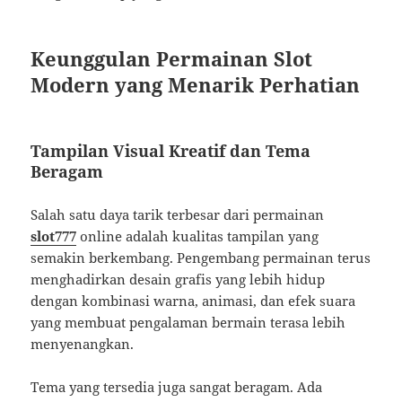
Keunggulan Permainan Slot
Modern yang Menarik Perhatian
Tampilan Visual Kreatif dan Tema
Beragam
Salah satu daya tarik terbesar dari permainan
slot777
online adalah kualitas tampilan yang
semakin berkembang. Pengembang permainan terus
menghadirkan desain grafis yang lebih hidup
dengan kombinasi warna, animasi, dan efek suara
yang membuat pengalaman bermain terasa lebih
menyenangkan.
Tema yang tersedia juga sangat beragam. Ada