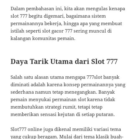
Dalam pembahasan ini, kita akan mengulas kenapa
slot 777 begitu digemari, bagaimana sistem
permainannya bekerja, hingga apa yang membuat
istilah seperti slot gacor 777 sering muncul di
kalangan komunitas pemain.
Daya Tarik Utama dari Slot 777
Salah satu alasan utama mengapa 777slot banyak
diminati adalah karena konsep permainannya yang
sederhana namun tetap menegangkan. Banyak
pemain menyukai permainan slot karena tidak
membutuhkan strategi rumit, tetapi tetap
memberikan sensasi kejutan di setiap putaran.
Slot777 online juga dikenal memiliki variasi tema
yang cukup beragam. Mulai dari tema klasik buah-