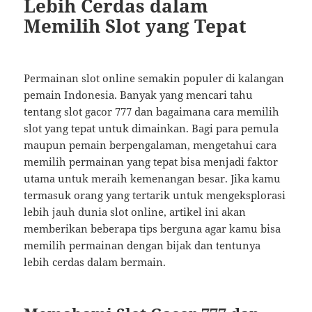
Lebih Cerdas dalam
Memilih Slot yang Tepat
Permainan slot online semakin populer di kalangan
pemain Indonesia. Banyak yang mencari tahu
tentang slot gacor 777 dan bagaimana cara memilih
slot yang tepat untuk dimainkan. Bagi para pemula
maupun pemain berpengalaman, mengetahui cara
memilih permainan yang tepat bisa menjadi faktor
utama untuk meraih kemenangan besar. Jika kamu
termasuk orang yang tertarik untuk mengeksplorasi
lebih jauh dunia slot online, artikel ini akan
memberikan beberapa tips berguna agar kamu bisa
memilih permainan dengan bijak dan tentunya
lebih cerdas dalam bermain.