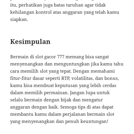
itu, perhatikan juga batas taruhan agar tidak
kehilangan kontrol atas anggaran yang telah kamu
siapkan.
Kesimpulan
Bermain di slot gacor 777 memang bisa sangat
menyenangkan dan menguntungkan jika kamu tahu
cara memilih slot yang tepat. Dengan memahami
fitur-fitur dasar seperti RTP, volatilitas, dan bonus,
kamu bisa membuat keputusan yang lebih cerdas
dalam memilih permainan. Jangan lupa untuk
selalu bermain dengan bijak dan mengatur
anggaran dengan baik. Semoga tips di atas dapat
membantu kamu dalam perjalanan bermain slot
yang menyenangkan dan penuh keuntungan!