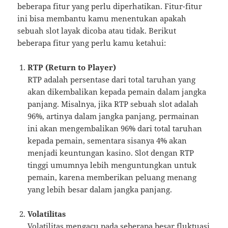
beberapa fitur yang perlu diperhatikan. Fitur-fitur
ini bisa membantu kamu menentukan apakah
sebuah slot layak dicoba atau tidak. Berikut
beberapa fitur yang perlu kamu ketahui:
RTP (Return to Player)
RTP adalah persentase dari total taruhan yang
akan dikembalikan kepada pemain dalam jangka
panjang. Misalnya, jika RTP sebuah slot adalah
96%, artinya dalam jangka panjang, permainan
ini akan mengembalikan 96% dari total taruhan
kepada pemain, sementara sisanya 4% akan
menjadi keuntungan kasino. Slot dengan RTP
tinggi umumnya lebih menguntungkan untuk
pemain, karena memberikan peluang menang
yang lebih besar dalam jangka panjang.
Volatilitas
Volatilitas mengacu pada seberapa besar fluktuasi