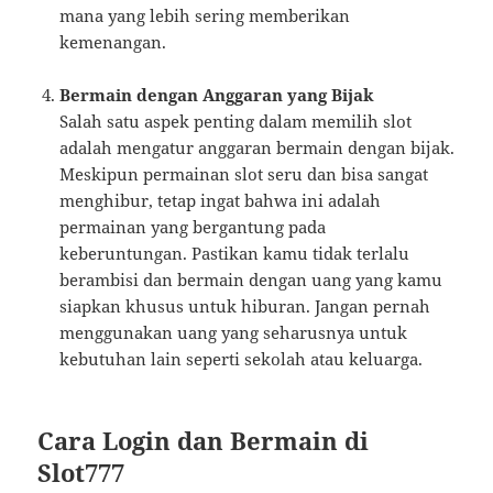
mana yang lebih sering memberikan
kemenangan.
Bermain dengan Anggaran yang Bijak
Salah satu aspek penting dalam memilih slot
adalah mengatur anggaran bermain dengan bijak.
Meskipun permainan slot seru dan bisa sangat
menghibur, tetap ingat bahwa ini adalah
permainan yang bergantung pada
keberuntungan. Pastikan kamu tidak terlalu
berambisi dan bermain dengan uang yang kamu
siapkan khusus untuk hiburan. Jangan pernah
menggunakan uang yang seharusnya untuk
kebutuhan lain seperti sekolah atau keluarga.
Cara Login dan Bermain di
Slot777