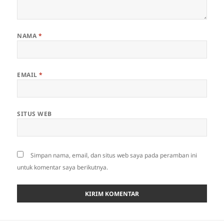
NAMA
*
EMAIL
*
SITUS WEB
Simpan nama, email, dan situs web saya pada peramban ini
untuk komentar saya berikutnya.