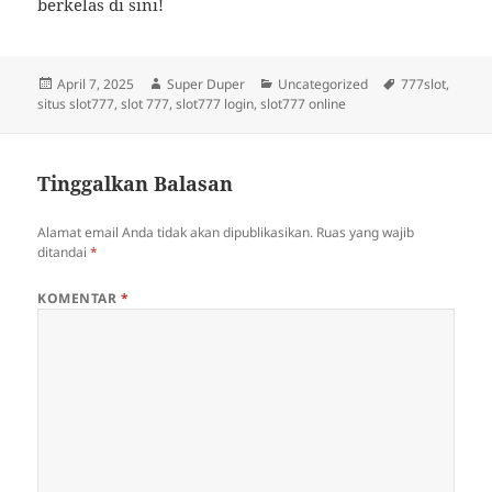
berkelas di sini!
Diposkan
Penulis
Kategori
Tag
April 7, 2025
Super Duper
Uncategorized
777slot
,
pada
situs slot777
,
slot 777
,
slot777 login
,
slot777 online
Tinggalkan Balasan
Alamat email Anda tidak akan dipublikasikan.
Ruas yang wajib
ditandai
*
KOMENTAR
*