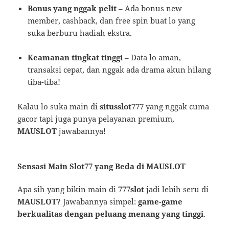
Bonus yang nggak pelit
– Ada bonus new
member, cashback, dan free spin buat lo yang
suka berburu hadiah ekstra.
Keamanan tingkat tinggi
– Data lo aman,
transaksi cepat, dan nggak ada drama akun hilang
tiba-tiba!
Kalau lo suka main di
situsslot777
yang nggak cuma
gacor tapi juga punya pelayanan premium,
MAUSLOT
jawabannya!
Sensasi Main Slot77 yang Beda di MAUSLOT
Apa sih yang bikin main di
777slot
jadi lebih seru di
MAUSLOT
? Jawabannya simpel:
game-game
berkualitas dengan peluang menang yang tinggi
.