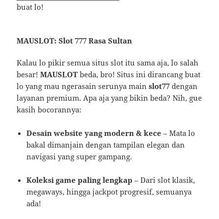
buat lo!
MAUSLOT: Slot 777 Rasa Sultan
Kalau lo pikir semua situs slot itu sama aja, lo salah
besar!
MAUSLOT
beda, bro! Situs ini dirancang buat
lo yang mau ngerasain serunya main
slot77
dengan
layanan premium. Apa aja yang bikin beda? Nih, gue
kasih bocorannya:
Desain website yang modern & kece
– Mata lo
bakal dimanjain dengan tampilan elegan dan
navigasi yang super gampang.
Koleksi game paling lengkap
– Dari slot klasik,
megaways, hingga jackpot progresif, semuanya
ada!