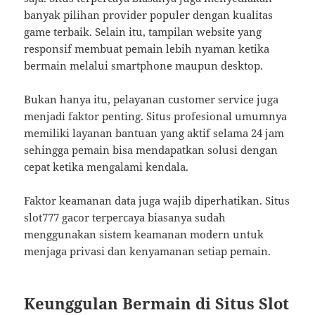
banyak pilihan provider populer dengan kualitas
game terbaik. Selain itu, tampilan website yang
responsif membuat pemain lebih nyaman ketika
bermain melalui smartphone maupun desktop.
Bukan hanya itu, pelayanan customer service juga
menjadi faktor penting. Situs profesional umumnya
memiliki layanan bantuan yang aktif selama 24 jam
sehingga pemain bisa mendapatkan solusi dengan
cepat ketika mengalami kendala.
Faktor keamanan data juga wajib diperhatikan. Situs
slot777 gacor terpercaya biasanya sudah
menggunakan sistem keamanan modern untuk
menjaga privasi dan kenyamanan setiap pemain.
Keunggulan Bermain di Situs Slot