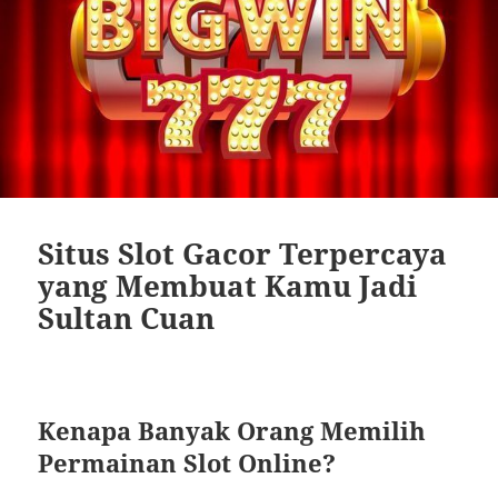
Situs Slot Gacor Terpercaya
yang Membuat Kamu Jadi
Sultan Cuan
Kenapa Banyak Orang Memilih
Permainan Slot Online?