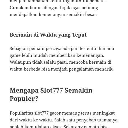
menjadi tambahan keuntungan untuk pemain.
Gunakan bonus dengan bijak agar peluang
mendapatkan kemenangan semakin besar.
Bermain di Waktu yang Tepat
Sebagian pemain percaya ada jam tertentu di mana
game lebih mudah memberikan kemenangan.
Walaupun tidak selalu pasti, mencoba bermain di
waktu berbeda bisa menjadi pengalaman menarik.
Mengapa Slot777 Semakin
Populer?
Popularitas slot777 gacor memang terus meningkat
dari waktu ke waktu. Salah satu penyebab utamanya
adalah kemudahan akses. Sekarang pemain bisa