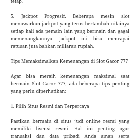
tetap.
5. Jackpot Progresif. Beberapa mesin slot
menawarkan jackpot yang terus bertambah nilainya
setiap kali ada pemain lain yang bermain dan gagal
memenangkannya. Jackpot ini bisa mencapai
ratusan juta bahkan miliaran rupiah.
Tips Memaksimalkan Kemenangan di Slot Gacor 777
Agar bisa meraih kemenangan maksimal saat
bermain Slot Gacor 777, ada beberapa tips penting
yang perlu diperhatikan:
1. Pilih Situs Resmi dan Terpercaya
Pastikan bermain di situs judi online resmi yang
memiliki lisensi resmi. Hal ini penting agar
transaksi dan data pribadi Anda aman serta