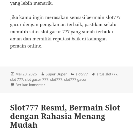
yang lebih menarik.
Jika kamu ingin merasakan sensasi bermain slot777
gacor dengan pengalaman terbaik, pastikan selalu
memilih situs slot gacor 777 yang sudah terbukti
aman dan memiliki reputasi baik di kalangan
pemain online.
Diposkan
Penulis
Kategori
Tag
Mei 20, 2026
Super Duper
slot777
situs slot777
,
pada
slot 777
,
slot gacor 777
,
slot777
,
slot777 gacor
untuk Situs Slot Gacor Terpercaya yang Membuat Kam
Berikan komentar
Slot777 Resmi, Bermain Slot
dengan Rahasia Menang
Mudah