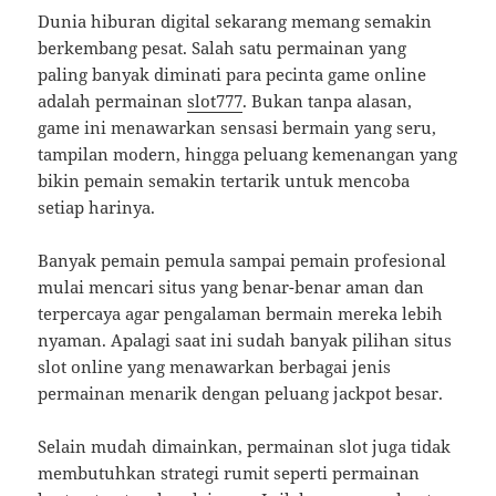
Dunia hiburan digital sekarang memang semakin
berkembang pesat. Salah satu permainan yang
paling banyak diminati para pecinta game online
adalah permainan
slot777
. Bukan tanpa alasan,
game ini menawarkan sensasi bermain yang seru,
tampilan modern, hingga peluang kemenangan yang
bikin pemain semakin tertarik untuk mencoba
setiap harinya.
Banyak pemain pemula sampai pemain profesional
mulai mencari situs yang benar-benar aman dan
terpercaya agar pengalaman bermain mereka lebih
nyaman. Apalagi saat ini sudah banyak pilihan situs
slot online yang menawarkan berbagai jenis
permainan menarik dengan peluang jackpot besar.
Selain mudah dimainkan, permainan slot juga tidak
membutuhkan strategi rumit seperti permainan