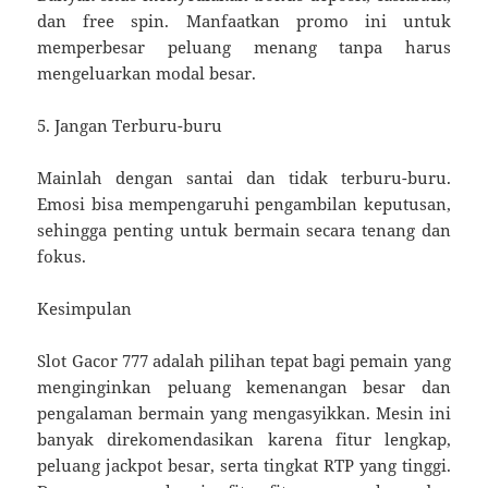
dan free spin. Manfaatkan promo ini untuk
memperbesar peluang menang tanpa harus
mengeluarkan modal besar.
5. Jangan Terburu-buru
Mainlah dengan santai dan tidak terburu-buru.
Emosi bisa mempengaruhi pengambilan keputusan,
sehingga penting untuk bermain secara tenang dan
fokus.
Kesimpulan
Slot Gacor 777 adalah pilihan tepat bagi pemain yang
menginginkan peluang kemenangan besar dan
pengalaman bermain yang mengasyikkan. Mesin ini
banyak direkomendasikan karena fitur lengkap,
peluang jackpot besar, serta tingkat RTP yang tinggi.