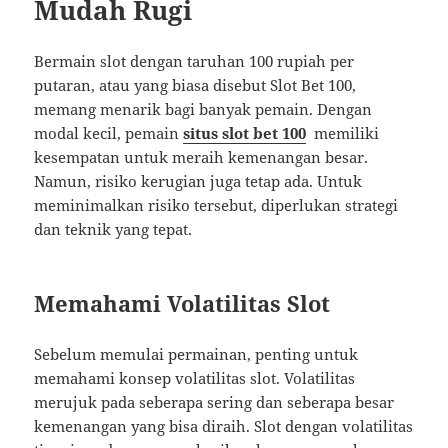
Mudah Rugi
Bermain slot dengan taruhan 100 rupiah per
putaran, atau yang biasa disebut Slot Bet 100,
memang menarik bagi banyak pemain. Dengan
modal kecil, pemain
situs slot bet 100
memiliki
kesempatan untuk meraih kemenangan besar.
Namun, risiko kerugian juga tetap ada. Untuk
meminimalkan risiko tersebut, diperlukan strategi
dan teknik yang tepat.
Memahami Volatilitas Slot
Sebelum memulai permainan, penting untuk
memahami konsep volatilitas slot. Volatilitas
merujuk pada seberapa sering dan seberapa besar
kemenangan yang bisa diraih. Slot dengan volatilitas