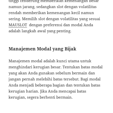
tinggi cenderung memberikan kemenangan besar
namun jarang, sedangkan slot dengan volatilitas
rendah memberikan kemenangan kecil namun
sering. Memilih slot dengan volatilitas yang sesuai
MAUSLOT
dengan preferensi dan modal Anda
adalah langkah awal yang penting.
Manajemen Modal yang Bijak
Manajemen modal adalah kunci utama untuk
menghindari kerugian besar. Tentukan batas modal
yang akan Anda gunakan sebelum bermain dan
jangan pernah melebihi batas tersebut. Bagi modal
Anda menjadi beberapa bagian dan tentukan batas
kerugian harian. Jika Anda mencapai batas
kerugian, segera berhenti bermain.