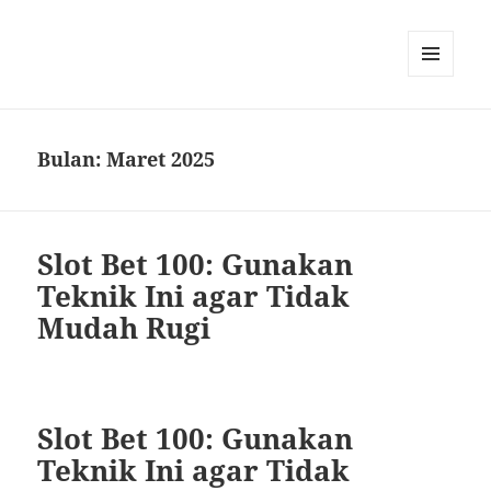
MENU
DAN
WIDGET
Bulan:
Maret 2025
Slot Bet 100: Gunakan
Teknik Ini agar Tidak
Mudah Rugi
Slot Bet 100: Gunakan
Teknik Ini agar Tidak