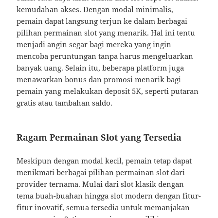
kemudahan akses. Dengan modal minimalis,
pemain dapat langsung terjun ke dalam berbagai
pilihan permainan slot yang menarik. Hal ini tentu
menjadi angin segar bagi mereka yang ingin
mencoba peruntungan tanpa harus mengeluarkan
banyak uang. Selain itu, beberapa platform juga
menawarkan bonus dan promosi menarik bagi
pemain yang melakukan deposit 5K, seperti putaran
gratis atau tambahan saldo.
Ragam Permainan Slot yang Tersedia
Meskipun dengan modal kecil, pemain tetap dapat
menikmati berbagai pilihan permainan slot dari
provider ternama. Mulai dari slot klasik dengan
tema buah-buahan hingga slot modern dengan fitur-
fitur inovatif, semua tersedia untuk memanjakan