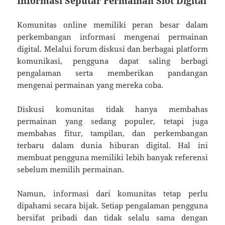
Informasi Seputar Permainan Slot Digital
Komunitas online memiliki peran besar dalam
perkembangan informasi mengenai permainan
digital. Melalui forum diskusi dan berbagai platform
komunikasi, pengguna dapat saling berbagi
pengalaman serta memberikan pandangan
mengenai permainan yang mereka coba.
Diskusi komunitas tidak hanya membahas
permainan yang sedang populer, tetapi juga
membahas fitur, tampilan, dan perkembangan
terbaru dalam dunia hiburan digital. Hal ini
membuat pengguna memiliki lebih banyak referensi
sebelum memilih permainan.
Namun, informasi dari komunitas tetap perlu
dipahami secara bijak. Setiap pengalaman pengguna
bersifat pribadi dan tidak selalu sama dengan