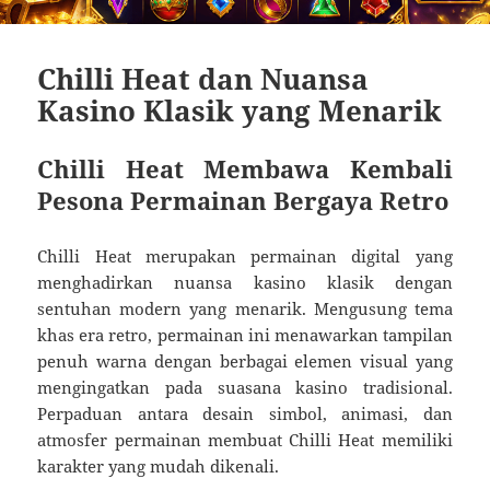
Chilli Heat dan Nuansa
Kasino Klasik yang Menarik
Chilli Heat Membawa Kembali
Pesona Permainan Bergaya Retro
Chilli Heat merupakan permainan digital yang
menghadirkan nuansa kasino klasik dengan
sentuhan modern yang menarik. Mengusung tema
khas era retro, permainan ini menawarkan tampilan
penuh warna dengan berbagai elemen visual yang
mengingatkan pada suasana kasino tradisional.
Perpaduan antara desain simbol, animasi, dan
atmosfer permainan membuat Chilli Heat memiliki
karakter yang mudah dikenali.