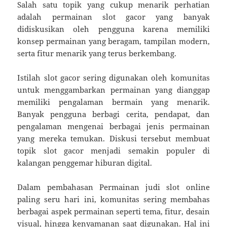
Salah satu topik yang cukup menarik perhatian
adalah permainan slot gacor yang banyak
didiskusikan oleh pengguna karena memiliki
konsep permainan yang beragam, tampilan modern,
serta fitur menarik yang terus berkembang.
Istilah slot gacor sering digunakan oleh komunitas
untuk menggambarkan permainan yang dianggap
memiliki pengalaman bermain yang menarik.
Banyak pengguna berbagi cerita, pendapat, dan
pengalaman mengenai berbagai jenis permainan
yang mereka temukan. Diskusi tersebut membuat
topik slot gacor menjadi semakin populer di
kalangan penggemar hiburan digital.
Dalam pembahasan Permainan judi slot online
paling seru hari ini, komunitas sering membahas
berbagai aspek permainan seperti tema, fitur, desain
visual, hingga kenyamanan saat digunakan. Hal ini