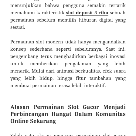
menunjukkan bahwa pengguna semakin tertarik
memahami karakteristik
slot deposit 5 ribu
sebuah
permainan sebelum memilih hiburan digital yang
sesuai.
Permainan slot modern tidak hanya mengandalkan
konsep sederhana seperti sebelumnya. Saat ini,
pengembang terus menghadirkan berbagai inovasi
untuk memberikan pengalaman yang lebih
menarik. Mulai dari animasi berkualitas, efek suara
yang lebih hidup, hingga fitur tambahan yang
membuat permainan terasa lebih interaktif.
Alasan Permainan Slot Gacor Menjadi
Perbincangan Hangat Dalam Komunitas
Online Sekarang
Salah satu alasan mengapa permainan slot gacor