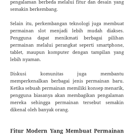
pengalaman berbeda melalui fitur dan desain yang
semakin berkembang.
Selain itu, perkembangan teknologi juga membuat
permainan slot menjadi lebih mudah diakses.
Pengguna dapat menikmati berbagai pilihan
permainan melalui perangkat seperti smartphone,
tablet, maupun komputer dengan tampilan yang
lebih nyaman.
Diskusi komunitas juga membantu
memperkenalkan berbagai jenis permainan baru.
Ketika sebuah permainan memiliki konsep menarik,
pengguna biasanya akan membagikan pengalaman
mereka sehingga permainan tersebut semakin
dikenal oleh banyak orang.
Fitur Modern Yang Membuat Permainan