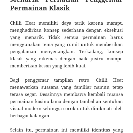
Permainan Klasik
Chilli Heat memiliki daya tarik karena mampu
menghadirkan konsep sederhana dengan eksekusi
yang menarik. Tidak semua permainan harus
menggunakan tema yang rumit untuk memberikan
pengalaman menyenangkan. Terkadang, konsep
klasik yang dikemas dengan baik justru mampu
memberikan kesan yang lebih kuat.
Bagi penggemar tampilan retro, Chilli Heat
menawarkan suasana yang familiar namun tetap
terasa segar. Desainnya membawa kembali nuansa
permainan kasino lama dengan tambahan sentuhan
visual modern sehingga cocok untuk dinikmati oleh
berbagai kalangan.
Selain itu, permainan ini memiliki identitas yang