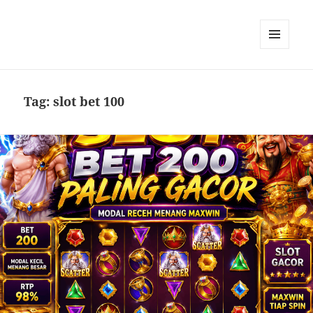
MENU
DAN
WIDGET
Tag:
slot bet 100