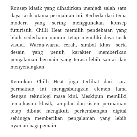
Konsep klasik yang dihadirkan menjadi salah satu
daya tarik utama permainan ini. Berbeda dari tema
modern yang sering menggunakan konsep
futuristik, Chilli Heat memilih pendekatan yang
lebih sederhana namun tetap memiliki daya tarik
visual. Warna-warna cerah, simbol khas, serta
desain yang penuh karakter memberikan
pengalaman bermain yang terasa lebih santai dan
menyenangkan.
Keunikan Chilli Heat juga terlihat dari cara
permainan ini menggabungkan elemen lama
dengan teknologi masa kini. Meskipun memiliki
tema kasino klasik, tampilan dan sistem permainan
tetap dibuat mengikuti perkembangan digital
sehingga memberikan pengalaman yang lebih
nyaman bagi pemain.