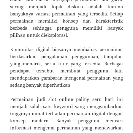
sering menjadi topik diskusi adalah karena
banyaknya variasi permainan yang tersedia. Setiap
permainan memiliki konsep dan karakteristik
berbeda sehingga pengguna memiliki banyak
pilihan untuk dieksplorasi.
Komunitas digital biasanya membahas permainan
berdasarkan pengalaman penggunaan, tampilan
yang menarik, serta fitur yang tersedia. Berbagai
pendapat tersebut membuat pengguna lain
mendapatkan gambaran mengenai permainan yang
sedang banyak diperhatikan.
Permainan judi slot online paling seru hari ini
menjadi salah satu keyword yang menggambarkan
tingginya minat terhadap permainan digital dengan
konsep modern. Banyak pengguna mencari
informasi mengenai permainan yang menawarkan