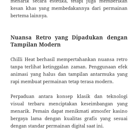
menarik secara estetika, tetapi juga memberikan
kesan khas yang membedakannya dari permainan
bertema lainnya.
Nuansa Retro yang Dipadukan dengan
Tampilan Modern
Chilli Heat berhasil mempertahankan nuansa retro
tanpa terlihat ketinggalan zaman. Penggunaan efek
animasi yang halus dan tampilan antarmuka yang
rapi membuat permainan tetap terasa modern.
Perpaduan antara konsep klasik dan teknologi
visual terbaru menciptakan keseimbangan yang
menarik. Pemain dapat menikmati atmosfer kasino
bergaya lama dengan kualitas grafis yang sesuai
dengan standar permainan digital saat ini.