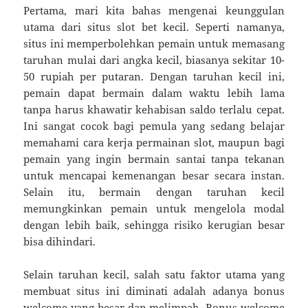
Pertama, mari kita bahas mengenai keunggulan
utama dari situs slot bet kecil. Seperti namanya,
situs ini memperbolehkan pemain untuk memasang
taruhan mulai dari angka kecil, biasanya sekitar 10-
50 rupiah per putaran. Dengan taruhan kecil ini,
pemain dapat bermain dalam waktu lebih lama
tanpa harus khawatir kehabisan saldo terlalu cepat.
Ini sangat cocok bagi pemula yang sedang belajar
memahami cara kerja permainan slot, maupun bagi
pemain yang ingin bermain santai tanpa tekanan
untuk mencapai kemenangan besar secara instan.
Selain itu, bermain dengan taruhan kecil
memungkinkan pemain untuk mengelola modal
dengan lebih baik, sehingga risiko kerugian besar
bisa dihindari.
Selain taruhan kecil, salah satu faktor utama yang
membuat situs ini diminati adalah adanya bonus
welcome yang besar dan melimpah. Bonus welcome