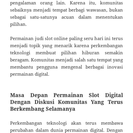
pengalaman orang lain. Karena itu, komunitas
sebaiknya menjadi tempat berbagi wawasan, bukan
sebagai satu-satunya acuan dalam menentukan
pilihan.
Permainan judi slot online paling seru hari ini terus
menjadi topik yang menarik karena perkembangan
teknologi membuat pilihan hiburan semakin
beragam. Komunitas menjadi salah satu tempat yang
membantu pengguna mengenal berbagai inovasi
permainan digital.
Masa Depan Permainan Slot Digital
Dengan Diskusi Komunitas Yang Terus
Berkembang Selamanya
Perkembangan teknologi akan terus membawa
perubahan dalam dunia permainan digital. Dengan