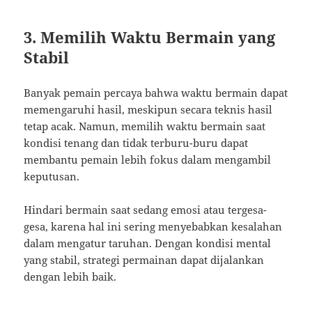
3. Memilih Waktu Bermain yang
Stabil
Banyak pemain percaya bahwa waktu bermain dapat
memengaruhi hasil, meskipun secara teknis hasil
tetap acak. Namun, memilih waktu bermain saat
kondisi tenang dan tidak terburu-buru dapat
membantu pemain lebih fokus dalam mengambil
keputusan.
Hindari bermain saat sedang emosi atau tergesa-
gesa, karena hal ini sering menyebabkan kesalahan
dalam mengatur taruhan. Dengan kondisi mental
yang stabil, strategi permainan dapat dijalankan
dengan lebih baik.