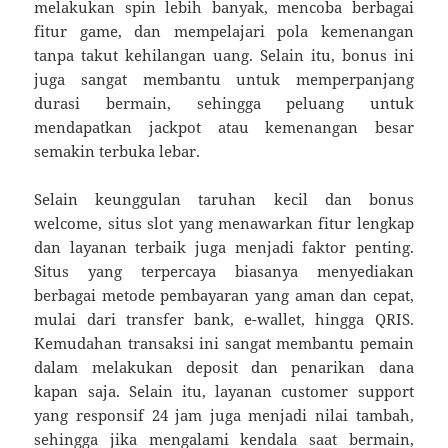
melakukan spin lebih banyak, mencoba berbagai
fitur game, dan mempelajari pola kemenangan
tanpa takut kehilangan uang. Selain itu, bonus ini
juga sangat membantu untuk memperpanjang
durasi bermain, sehingga peluang untuk
mendapatkan jackpot atau kemenangan besar
semakin terbuka lebar.
Selain keunggulan taruhan kecil dan bonus
welcome, situs slot yang menawarkan fitur lengkap
dan layanan terbaik juga menjadi faktor penting.
Situs yang terpercaya biasanya menyediakan
berbagai metode pembayaran yang aman dan cepat,
mulai dari transfer bank, e-wallet, hingga QRIS.
Kemudahan transaksi ini sangat membantu pemain
dalam melakukan deposit dan penarikan dana
kapan saja. Selain itu, layanan customer support
yang responsif 24 jam juga menjadi nilai tambah,
sehingga jika mengalami kendala saat bermain,