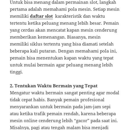
Untuk bisa menang dalam permainan slot, langkah
pertama adalah memahami pola mesin. Setiap mesin
memiliki
daftar slot
karakteristik dan waktu
tertentu ketika peluang menang lebih besar. Pemain
yang cerdas akan mencatat kapan mesin cenderung
memberikan kemenangan. Biasanya, mesin
memiliki siklus tertentu yang bisa diamati setelah
beberapa kali putaran. Dengan memahami pola ini,
pemain bisa menentukan kapan waktu yang tepat
untuk mulai bermain agar peluang menang lebih
tinggi.
2. Tentukan Waktu Bermain yang Tepat
Mengatur waktu bermain sangat penting agar modal
tidak cepat habis. Banyak pemain profesional
menyarankan untuk bermain pada jam-jam sepi
atau ketika trafik pemain rendah, karena beberapa
mesin online cenderung lebih “gacor” pada saat ini.
Misalnya, pagi atau tengah malam bisa menjadi