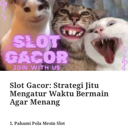
Slot Gacor: Strategi Jitu
Mengatur Waktu Bermain
Agar Menang
1. Pahami Pola Mesin Slot