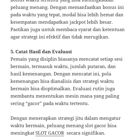
peluang menang. Dengan memanfaatkan bonus ini
pada waktu yang tepat, modal bisa lebih hemat dan
kesempatan mendapatkan jackpot lebih besar.
Pastikan juga untuk membaca syarat dan ketentuan
agar strategi ini efektif dan tidak merugikan.
5. Catat Hasil dan Evaluasi
Pemain yang disiplin biasanya mencatat setiap sesi
bermain, termasuk waktu, jumlah putaran, dan
hasil kemenangan. Dengan mencatat ini, pola
kemenangan bisa dianalisis dan strategi waktu
bermain bisa dioptimalkan. Evaluasi rutin juga
membantu menentukan mesin mana yang paling
sering “gacor” pada waktu tertentu.
Dengan menerapkan strategi jitu dalam mengatur
waktu bermain, peluang menang slot gacor bisa
meningkat
SLOT GACOR
secara signifikan.