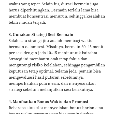
waktu yang tepat. Selain itu, durasi bermain juga
harus diperhitungkan. Bermain terlalu lama bisa
membuat konsentrasi menurun, sehingga kesalahan
lebih mudah terjadi.
3. Gunakan Strategi Sesi Bermain
Salah satu strategi jitu adalah membagi waktu
bermain dalam sesi. Misalnya, bermain 30–45 menit
per sesi dengan jeda 10–15 menit untuk istirahat.
Strategi ini membantu otak tetap fokus dan
mengurangi risiko kelelahan, sehingga pengambilan
keputusan tetap optimal. Selama jeda, pemain bisa
mengevaluasi hasil putaran sebelumnya,
memperhatikan pola mesin, dan menyesuaikan
strategi sebelum melanjutkan sesi berikutnya.
4. Manfaatkan Bonus Waktu dan Promosi
Beberapa situs slot menyediakan bonus harian atau
bonus waktu tertentu yang bisa meningkatkan