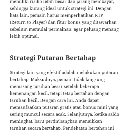
memiliki risiko lebih besar dan jarang membayar,
sehingga kurang ideal untuk strategi ini. Dengan
kata lain, pemain harus memperhatikan RTP
(Return to Player) dan fitur bonus yang ditawarkan
sebelum memulai permainan, agar peluang menang
lebih optimal.
Strategi Putaran Bertahap
Strategi lain yang efektif adalah melakukan putaran
bertahap. Maksudnya, pemain tidak langsung
memasang taruhan besar setelah beberapa
kemenangan kecil, tetapi tetap bertahan dengan
taruhan kecil. Dengan cara ini, Anda dapat
memanfaatkan putaran gratis atau bonus mini yang
sering muncul secara acak. Selanjutnya, ketika saldo
meningkat, baru pertimbangkan menaikkan
taruhan secara bertahap. Pendekatan bertahap ini