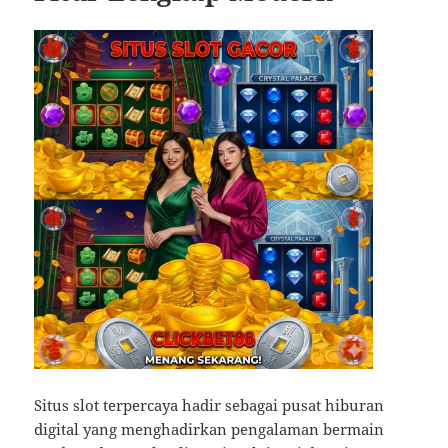
Situs slot terpercaya hadir sebagai pusat hiburan
digital yang menghadirkan pengalaman bermain