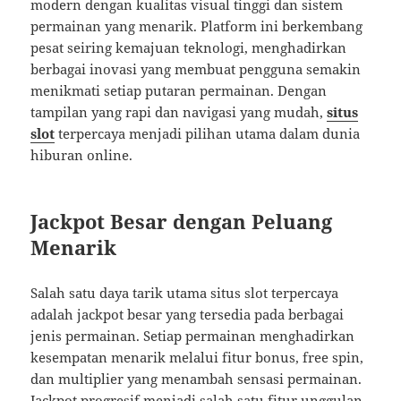
modern dengan kualitas visual tinggi dan sistem
permainan yang menarik. Platform ini berkembang
pesat seiring kemajuan teknologi, menghadirkan
berbagai inovasi yang membuat pengguna semakin
menikmati setiap putaran permainan. Dengan
tampilan yang rapi dan navigasi yang mudah,
situs
slot
terpercaya menjadi pilihan utama dalam dunia
hiburan online.
Jackpot Besar dengan Peluang
Menarik
Salah satu daya tarik utama situs slot terpercaya
adalah jackpot besar yang tersedia pada berbagai
jenis permainan. Setiap permainan menghadirkan
kesempatan menarik melalui fitur bonus, free spin,
dan multiplier yang menambah sensasi permainan.
Jackpot progresif menjadi salah satu fitur unggulan