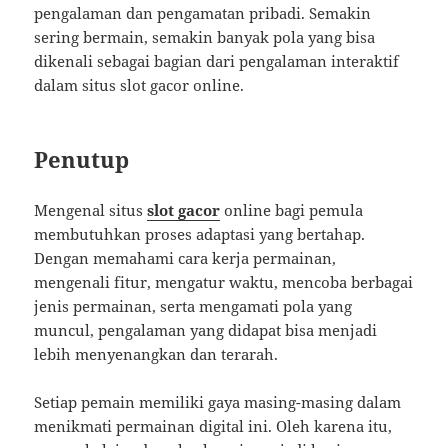
pengalaman dan pengamatan pribadi. Semakin
sering bermain, semakin banyak pola yang bisa
dikenali sebagai bagian dari pengalaman interaktif
dalam situs slot gacor online.
Penutup
Mengenal situs
slot gacor
online bagi pemula
membutuhkan proses adaptasi yang bertahap.
Dengan memahami cara kerja permainan,
mengenali fitur, mengatur waktu, mencoba berbagai
jenis permainan, serta mengamati pola yang
muncul, pengalaman yang didapat bisa menjadi
lebih menyenangkan dan terarah.
Setiap pemain memiliki gaya masing-masing dalam
menikmati permainan digital ini. Oleh karena itu,