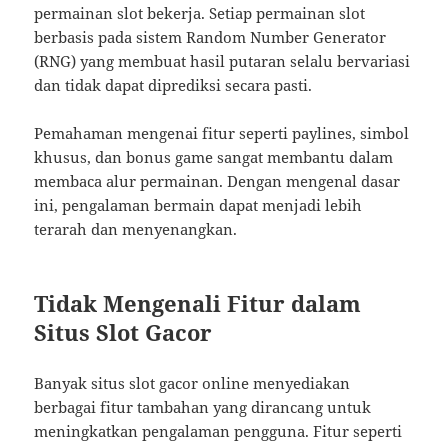
permainan slot bekerja. Setiap permainan slot
berbasis pada sistem Random Number Generator
(RNG) yang membuat hasil putaran selalu bervariasi
dan tidak dapat diprediksi secara pasti.
Pemahaman mengenai fitur seperti paylines, simbol
khusus, dan bonus game sangat membantu dalam
membaca alur permainan. Dengan mengenal dasar
ini, pengalaman bermain dapat menjadi lebih
terarah dan menyenangkan.
Tidak Mengenali Fitur dalam
Situs Slot Gacor
Banyak situs slot gacor online menyediakan
berbagai fitur tambahan yang dirancang untuk
meningkatkan pengalaman pengguna. Fitur seperti