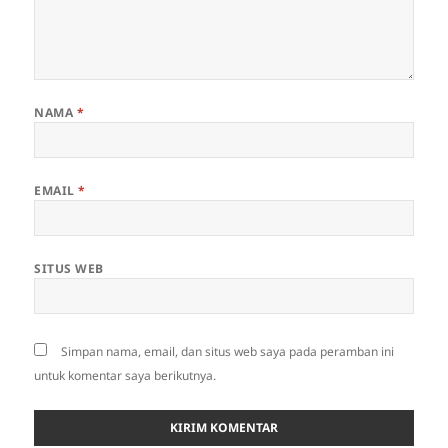
NAMA
*
EMAIL
*
SITUS WEB
Simpan nama, email, dan situs web saya pada peramban ini
untuk komentar saya berikutnya.