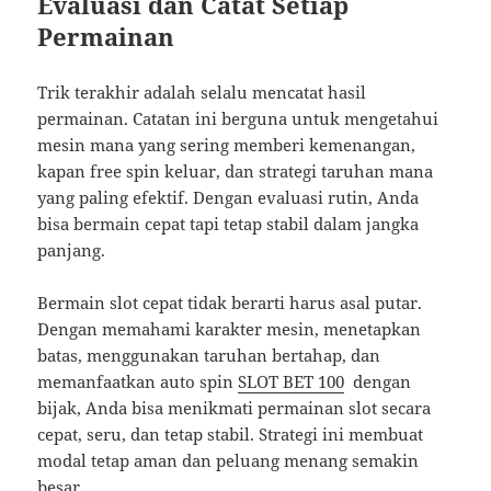
Evaluasi dan Catat Setiap
Permainan
Trik terakhir adalah selalu mencatat hasil
permainan. Catatan ini berguna untuk mengetahui
mesin mana yang sering memberi kemenangan,
kapan free spin keluar, dan strategi taruhan mana
yang paling efektif. Dengan evaluasi rutin, Anda
bisa bermain cepat tapi tetap stabil dalam jangka
panjang.
Bermain slot cepat tidak berarti harus asal putar.
Dengan memahami karakter mesin, menetapkan
batas, menggunakan taruhan bertahap, dan
memanfaatkan auto spin
SLOT BET 100
dengan
bijak, Anda bisa menikmati permainan slot secara
cepat, seru, dan tetap stabil. Strategi ini membuat
modal tetap aman dan peluang menang semakin
besar.