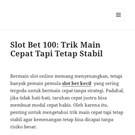
MENU
DAN
WIDGET
Slot Bet 100: Trik Main
Cepat Tapi Tetap Stabil
Bermain slot online memang menyenangkan, tetapi
banyak pemain pemula
slot bet kecil
yang sering
tergoda untuk bermain cepat tanpa strategi. Padahal,
jika tidak hati-hati, taruhan cepat justru bisa
membuat modal cepat habis. Oleh karena itu,
penting untuk mengetahui trik main cepat tapi tetap
stabil agar kemenangan tetap bisa dicapai tanpa
risiko besar.