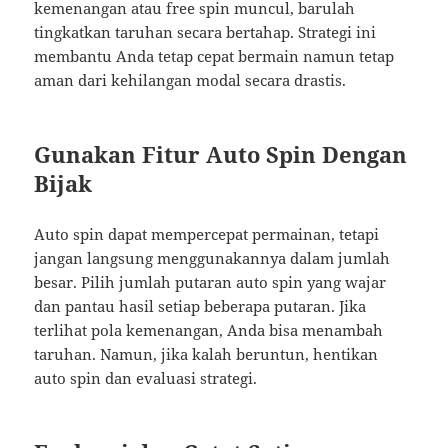
kemenangan atau free spin muncul, barulah
tingkatkan taruhan secara bertahap. Strategi ini
membantu Anda tetap cepat bermain namun tetap
aman dari kehilangan modal secara drastis.
Gunakan Fitur Auto Spin Dengan
Bijak
Auto spin dapat mempercepat permainan, tetapi
jangan langsung menggunakannya dalam jumlah
besar. Pilih jumlah putaran auto spin yang wajar
dan pantau hasil setiap beberapa putaran. Jika
terlihat pola kemenangan, Anda bisa menambah
taruhan. Namun, jika kalah beruntun, hentikan
auto spin dan evaluasi strategi.