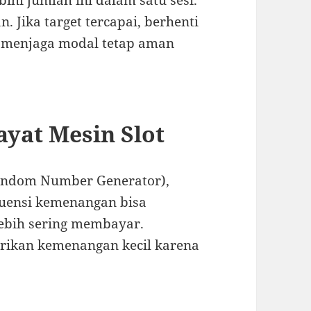
. Jika target tercapai, berhenti
 menjaga modal tetap aman
ayat Mesin Slot
andom Number Generator),
uensi kemenangan bisa
bih sering membayar.
rikan kemenangan kecil karena