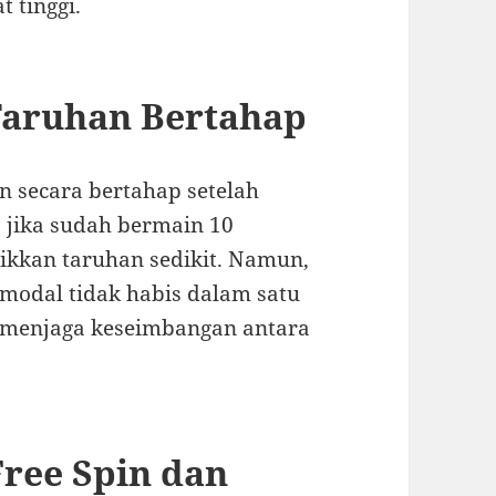
 tinggi.
 Taruhan Bertahap
an secara bertahap setelah
, jika sudah bermain 10
ikkan taruhan sedikit. Namun,
 modal tidak habis dalam satu
u menjaga keseimbangan antara
Free Spin dan