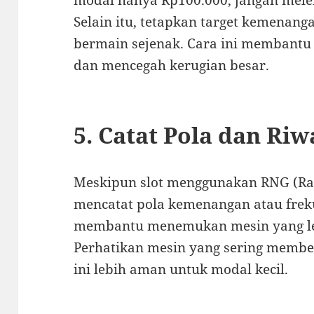
Selain itu, tetapkan target kemenangan
bermain sejenak. Cara ini membantu
dan mencegah kerugian besar.
5. Catat Pola dan Riw
Meskipun slot menggunakan RNG (R
mencatat pola kemenangan atau frek
membantu menemukan mesin yang le
Perhatikan mesin yang sering membe
ini lebih aman untuk modal kecil.