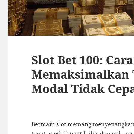
Slot Bet 100: Cara
Memaksimalkan 
Modal Tidak Cepa
Bermain slot memang menyenangkan, 
tepat, modal cepat habis dan peluan