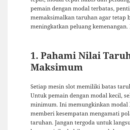
pemain dengan modal terbatas, pent
memaksimalkan taruhan agar tetap 
meningkatkan peluang kemenangan. 
1. Pahami Nilai Tar
Maksimum
Setiap mesin slot memiliki batas t
Untuk pemain dengan modal kecil, se
minimum. Ini memungkinkan modal b
memberi kesempatan mengamati pol
taruhan. Jangan tergoda untuk lang