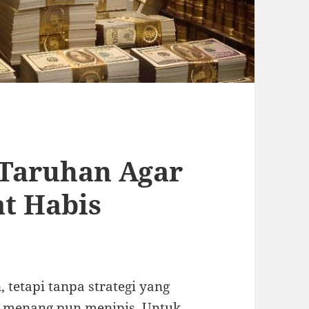
Taruhan Agar
t Habis
tetapi tanpa strategi yang
g menang pun menipis. Untuk