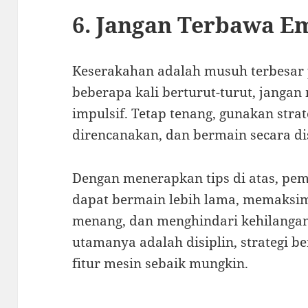
6. Jangan Terbawa E
Keserakahan adalah musuh terbesar p
beberapa kali berturut-turut, janga
impulsif. Tetap tenang, gunakan stra
direncanakan, dan bermain secara dis
Dengan menerapkan tips di atas, pe
dapat bermain lebih lama, memaksi
menang, dan menghindari kehilangan 
utamanya adalah disiplin, strategi 
fitur mesin sebaik mungkin.