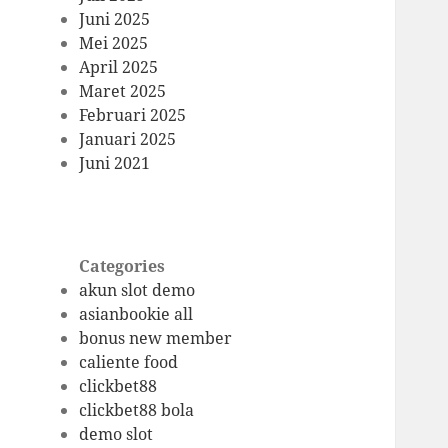
Juni 2025
Mei 2025
April 2025
Maret 2025
Februari 2025
Januari 2025
Juni 2021
Categories
akun slot demo
asianbookie all
bonus new member
caliente food
clickbet88
clickbet88 bola
demo slot