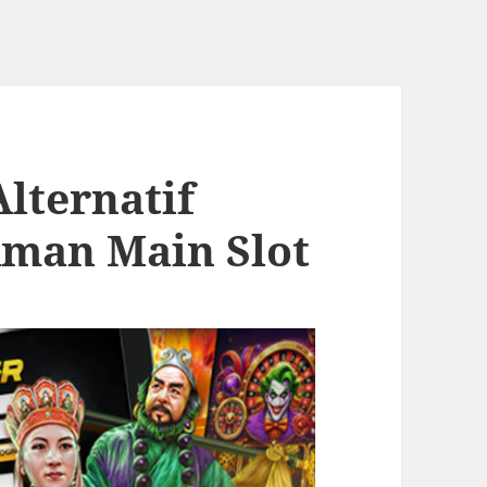
lternatif
Aman Main Slot