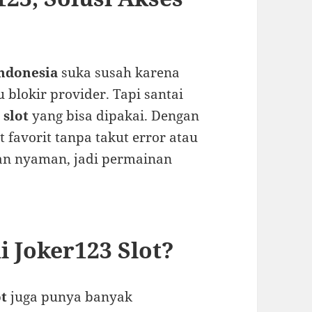
indonesia
suka susah karena
blokir provider. Tapi santai
 slot
yang bisa dipakai. Dengan
ot favorit tanpa takut error atau
dan nyaman, jadi permainan
 Joker123 Slot?
ot
juga punya banyak