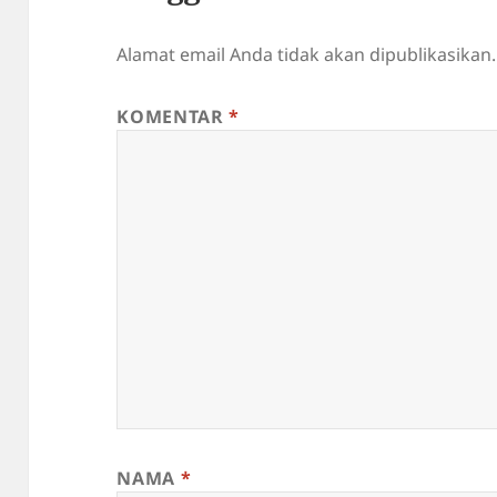
Alamat email Anda tidak akan dipublikasikan.
KOMENTAR
*
NAMA
*