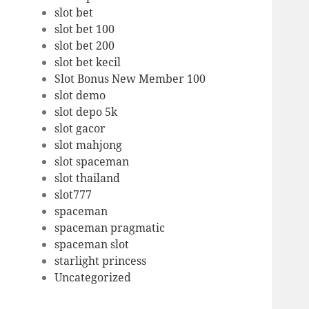
slot bet
slot bet 100
slot bet 200
slot bet kecil
Slot Bonus New Member 100
slot demo
slot depo 5k
slot gacor
slot mahjong
slot spaceman
slot thailand
slot777
spaceman
spaceman pragmatic
spaceman slot
starlight princess
Uncategorized