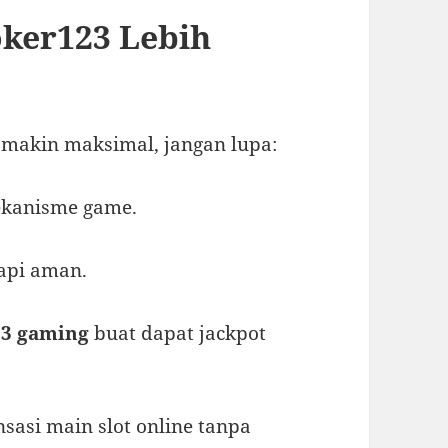
oker123 Lebih
makin maksimal, jangan lupa:
ekanisme game.
tapi aman.
23 gaming
buat dapat jackpot
sasi main slot online tanpa