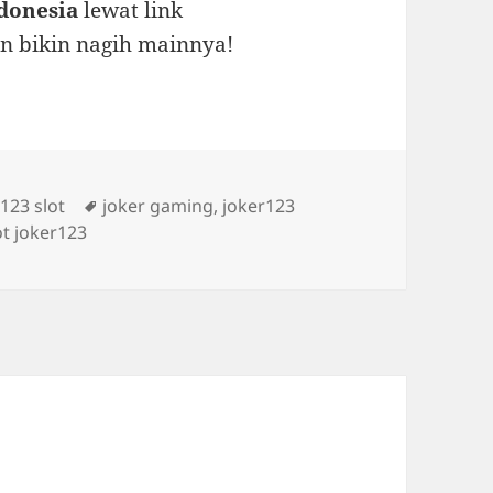
donesia
lewat link
an bikin nagih mainnya!
gori
Tag
123 slot
joker gaming
,
joker123
ot joker123