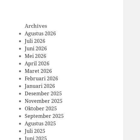
Archives
Agustus 2026
Juli 2026
Juni 2026
Mei 2026
April 2026
Maret 2026
Februari 2026
Januari 2026
Desember 2025
November 2025
Oktober 2025
September 2025
Agustus 2025
Juli 2025
Juni 2025