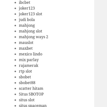
ibcbet
joker123
joker123 slot
judi bola
mahjong
mahjong slot
mahjong ways 2
mauslot
maxbet
mexico lindo
mix parlay
rajamerak
rtp slot
sbobet
sbobet88
scatter hitam
Situs SBOTOP
situs slot
situs spaceman