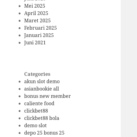
Mei 2025
April 2025
Maret 2025
Februari 2025
Januari 2025
Juni 2021
Categories
akun slot demo
asianbookie all
bonus new member
caliente food
clickbet88
clickbet88 bola
demo slot
depo 25 bonus 25