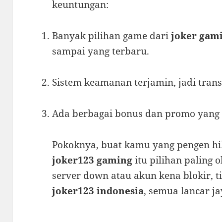
keuntungan:
Banyak pilihan game dari
joker gam
sampai yang terbaru.
Sistem keamanan terjamin, jadi tran
Ada berbagai bonus dan promo yang 
Pokoknya, buat kamu yang pengen hi
joker123 gaming
itu pilihan paling 
server down atau akun kena blokir, t
joker123 indonesia
, semua lancar ja