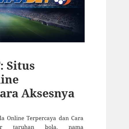
 Situs
line
Cara Aksesnya
la Online Terpercaya dan Cara
mar taruhan bola, nama