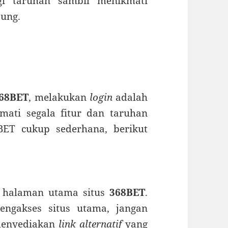
gi taruhan sambil menikmati
sung.
68BET
, melakukan
login
adalah
ati segala fitur dan taruhan
8BET cukup sederhana, berikut
 halaman utama situs
368BET
.
engakses situs utama, jangan
menyediakan
link alternatif
yang