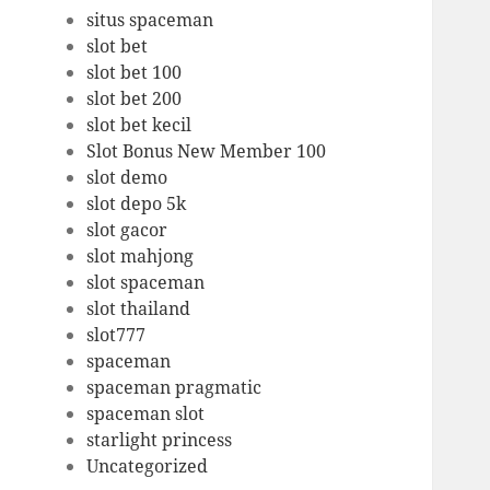
situs spaceman
slot bet
slot bet 100
slot bet 200
slot bet kecil
Slot Bonus New Member 100
slot demo
slot depo 5k
slot gacor
slot mahjong
slot spaceman
slot thailand
slot777
spaceman
spaceman pragmatic
spaceman slot
starlight princess
Uncategorized