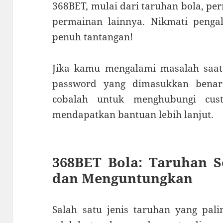
368BET, mulai dari taruhan bola, pe
permainan lainnya. Nikmati peng
penuh tantangan!
Jika kamu mengalami masalah saa
password yang dimasukkan benar. 
cobalah untuk menghubungi cus
mendapatkan bantuan lebih lanjut.
368BET Bola: Taruhan S
dan Menguntungkan
Salah satu jenis taruhan yang pal