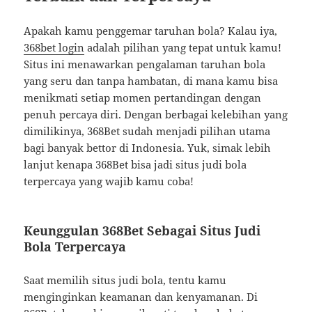
Apakah kamu penggemar taruhan bola? Kalau iya,
368bet login
adalah pilihan yang tepat untuk kamu!
Situs ini menawarkan pengalaman taruhan bola
yang seru dan tanpa hambatan, di mana kamu bisa
menikmati setiap momen pertandingan dengan
penuh percaya diri. Dengan berbagai kelebihan yang
dimilikinya, 368Bet sudah menjadi pilihan utama
bagi banyak bettor di Indonesia. Yuk, simak lebih
lanjut kenapa 368Bet bisa jadi situs judi bola
terpercaya yang wajib kamu coba!
Keunggulan 368Bet Sebagai Situs Judi
Bola Terpercaya
Saat memilih situs judi bola, tentu kamu
menginginkan keamanan dan kenyamanan. Di