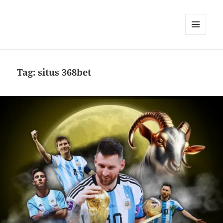
MENU
DAN
WIDGET
Tag:
situs 368bet