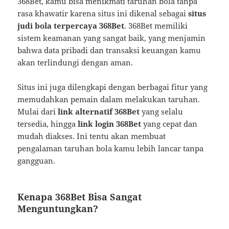
368Bet, kamu bisa menikmati taruhan bola tanpa
rasa khawatir karena situs ini dikenal sebagai
situs
judi bola terpercaya 368Bet
. 368Bet memiliki
sistem keamanan yang sangat baik, yang menjamin
bahwa data pribadi dan transaksi keuangan kamu
akan terlindungi dengan aman.
Situs ini juga dilengkapi dengan berbagai fitur yang
memudahkan pemain dalam melakukan taruhan.
Mulai dari
link alternatif 368Bet
yang selalu
tersedia, hingga
link login 368Bet
yang cepat dan
mudah diakses. Ini tentu akan membuat
pengalaman taruhan bola kamu lebih lancar tanpa
gangguan.
Kenapa 368Bet Bisa Sangat
Menguntungkan?