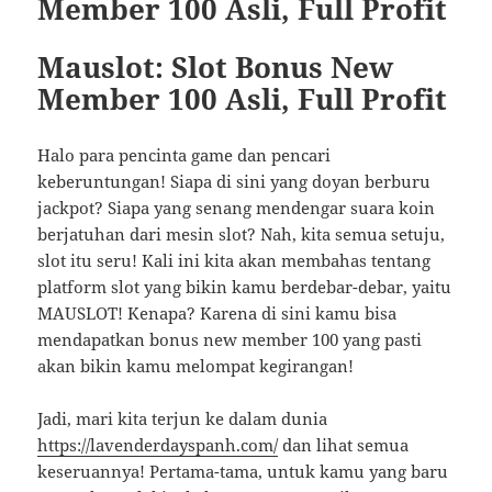
Member 100 Asli, Full Profit
Mauslot: Slot Bonus New
Member 100 Asli, Full Profit
Halo para pencinta game dan pencari
keberuntungan! Siapa di sini yang doyan berburu
jackpot? Siapa yang senang mendengar suara koin
berjatuhan dari mesin slot? Nah, kita semua setuju,
slot itu seru! Kali ini kita akan membahas tentang
platform slot yang bikin kamu berdebar-debar, yaitu
MAUSLOT! Kenapa? Karena di sini kamu bisa
mendapatkan bonus new member 100 yang pasti
akan bikin kamu melompat kegirangan!
Jadi, mari kita terjun ke dalam dunia
https://lavenderdayspanh.com/
dan lihat semua
keseruannya! Pertama-tama, untuk kamu yang baru