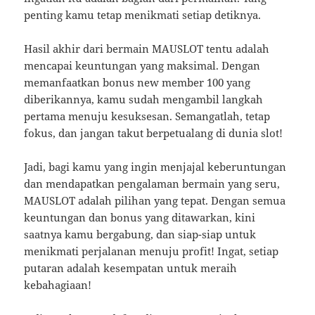
penting kamu tetap menikmati setiap detiknya.
Hasil akhir dari bermain MAUSLOT tentu adalah
mencapai keuntungan yang maksimal. Dengan
memanfaatkan bonus new member 100 yang
diberikannya, kamu sudah mengambil langkah
pertama menuju kesuksesan. Semangatlah, tetap
fokus, dan jangan takut berpetualang di dunia slot!
Jadi, bagi kamu yang ingin menjajal keberuntungan
dan mendapatkan pengalaman bermain yang seru,
MAUSLOT adalah pilihan yang tepat. Dengan semua
keuntungan dan bonus yang ditawarkan, kini
saatnya kamu bergabung, dan siap-siap untuk
menikmati perjalanan menuju profit! Ingat, setiap
putaran adalah kesempatan untuk meraih
kebahagiaan!