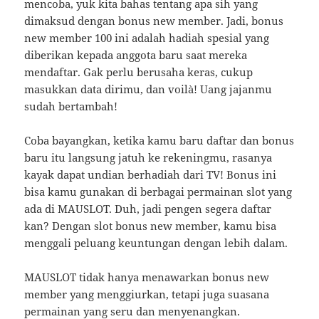
mencoba, yuk kita bahas tentang apa sih yang
dimaksud dengan bonus new member. Jadi, bonus
new member 100 ini adalah hadiah spesial yang
diberikan kepada anggota baru saat mereka
mendaftar. Gak perlu berusaha keras, cukup
masukkan data dirimu, dan voilà! Uang jajanmu
sudah bertambah!
Coba bayangkan, ketika kamu baru daftar dan bonus
baru itu langsung jatuh ke rekeningmu, rasanya
kayak dapat undian berhadiah dari TV! Bonus ini
bisa kamu gunakan di berbagai permainan slot yang
ada di MAUSLOT. Duh, jadi pengen segera daftar
kan? Dengan slot bonus new member, kamu bisa
menggali peluang keuntungan dengan lebih dalam.
MAUSLOT tidak hanya menawarkan bonus new
member yang menggiurkan, tetapi juga suasana
permainan yang seru dan menyenangkan.