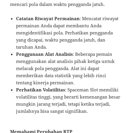
mencari pola dalam waktu pengganda jatuh.
Catatan Riwayat Permainan
: Mencatat riwayat
permainan Anda dapat membantu Anda
mengidentifikasi pola. Perhatikan pengganda
yang dicapai, waktu pengganda jatuh, dan
taruhan Anda.
Penggunaan Alat Analisis
: Beberapa pemain
menggunakan alat analisis pihak ketiga untuk
melacak pola pengganda. Alat ini dapat
memberikan data statistik yang lebih rinci
tentang kinerja permainan.
Perhatikan Volatilitas
: Spaceman Slot memiliki
volatilitas tinggi, yang berarti kemenangan besar
mungkin jarang terjadi, tetapi ketika terjadi,
jumlahnya bisa sangat signifikan.
Memahami Perubahan RTP