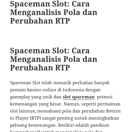
Spaceman Slot: Cara
Menganalisis Pola dan
Perubahan RTP
Spaceman Slot: Cara
Menganalisis Pola dan
Perubahan RTP
Spaceman Slot telah menarik perhatian banyak
pemain kasino online di Indonesia dengan
gameplay yang unik dan
slot spaceman
potensi
kemenangan yang besar. Namun, seperti permainan
slot lainnya, memahami pola dan perubahan Return
to Player (RTP) sangat penting untuk meningkatkan
peluang kemenangan. Berikut adalah panduan