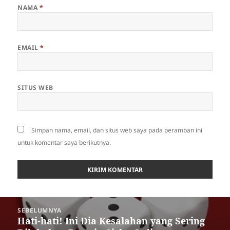
NAMA
*
EMAIL
*
SITUS WEB
Simpan nama, email, dan situs web saya pada peramban ini
untuk komentar saya berikutnya.
Navigasi
SEBELUMNYA
pos
Hati-hati! Ini Dia Kesalahan yang Sering
Pos