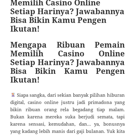
Memilih Casino Online
Setiap Harinya? Jawabannya
Bisa Bikin Kamu Pengen
Ikutan!
Mengapa Ribuan Pemain
Memilih Casino Online
Setiap Harinya? Jawabannya
Bisa Bikin Kamu Pengen
Ikutan!
Siapa sangka, dari sekian banyak pilihan hiburan
digital, casino online justru jadi primadona yang
bikin ribuan orang rela begadang tiap malam.
Bukan karena mereka suka berjudi semata, tapi
karena sensasi, kemudahan, dan… ya, bonusnya
yang kadang lebih manis dari gaji bulanan. Yuk kita