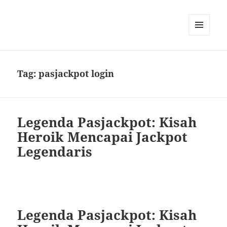
MENU
DAN
WIDGET
Tag:
pasjackpot login
Legenda Pasjackpot: Kisah
Heroik Mencapai Jackpot
Legendaris
Legenda Pasjackpot: Kisah