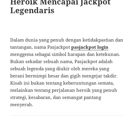
Heroik Mencapai Jackpot
Legendaris
Dalam dunia yang penuh dengan ketidakpastian dan
tantangan, nama Pasjackpot
pasjackpot login
menggema sebagai simbol harapan dan ketekunan.
Bukan sekadar sebuah nama, Pasjackpot adalah
sebuah legenda yang diukir oleh mereka yang
berani bermimpi besar dan gigih mengejar takdir.
Kisah ini bukan tentang keberuntungan semata,
melainkan tentang perjalanan heroik yang penuh
strategi, kesabaran, dan semangat pantang
menyerah.