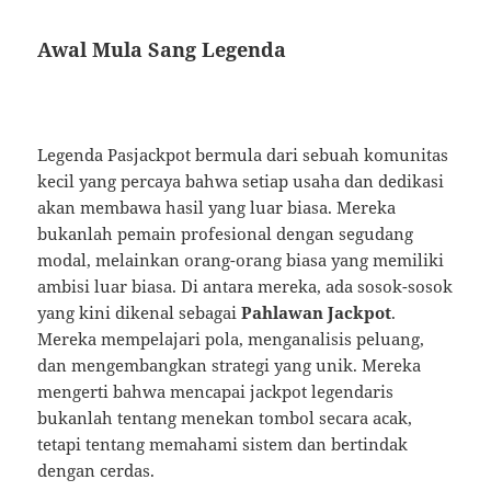
Awal Mula Sang Legenda
Legenda Pasjackpot bermula dari sebuah komunitas
kecil yang percaya bahwa setiap usaha dan dedikasi
akan membawa hasil yang luar biasa. Mereka
bukanlah pemain profesional dengan segudang
modal, melainkan orang-orang biasa yang memiliki
ambisi luar biasa. Di antara mereka, ada sosok-sosok
yang kini dikenal sebagai
Pahlawan Jackpot
.
Mereka mempelajari pola, menganalisis peluang,
dan mengembangkan strategi yang unik. Mereka
mengerti bahwa mencapai jackpot legendaris
bukanlah tentang menekan tombol secara acak,
tetapi tentang memahami sistem dan bertindak
dengan cerdas.