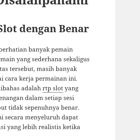
lot dengan Benar
 perhatian banyak pemain
ain yang sederhana sekaligus
tas tersebut, masih banyak
i cara kerja permainan ini.
 dibahas adalah
rtp slot
yang
enangan dalam setiap sesi
ut tidak sepenuhnya benar.
ni secara menyeluruh dapat
 yang lebih realistis ketika