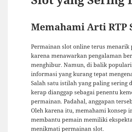
Memahami Arti RTP S
Permainan slot online terus menarik
karena menawarkan pengalaman berm
menghibur. Namun, di balik populari
informasi yang kurang tepat mengena
Salah satu istilah yang paling sering
kerap dianggap sebagai penentu kem
permainan. Padahal, anggapan terseb
Oleh karena itu, memahami konsep i
membantu pemain memiliki ekspektasi
menikmati permainan slot.