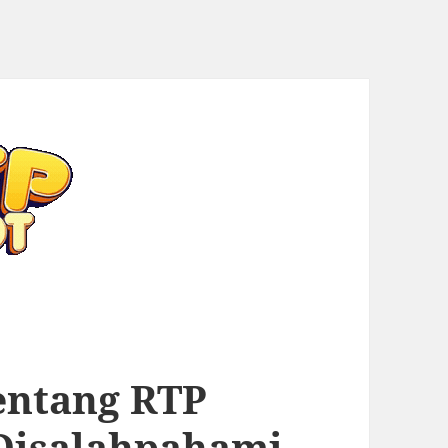
tentang RTP
 Disalahpahami