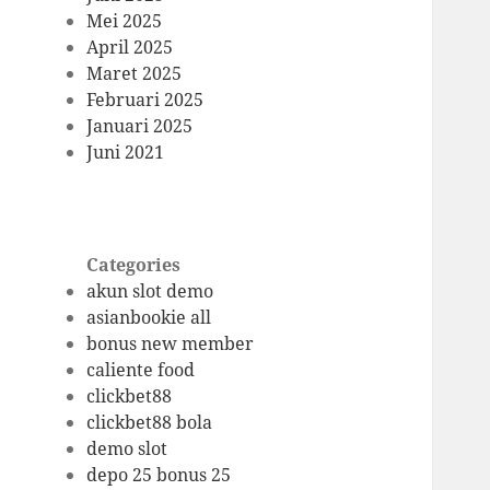
Mei 2025
April 2025
Maret 2025
Februari 2025
Januari 2025
Juni 2021
Categories
akun slot demo
asianbookie all
bonus new member
caliente food
clickbet88
clickbet88 bola
demo slot
depo 25 bonus 25