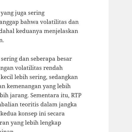
s yang juga sering
anggap bahwa volatilitas dan
adahal keduanya menjelaskan
n.
sering dan seberapa besar
ngan volatilitas rendah
cil lebih sering, sedangkan
kan kemenangan yang lebih
bih jarang. Sementara itu, RTP
alian teoritis dalam jangka
kedua konsep ini secara
an yang lebih lengkap
ainan.