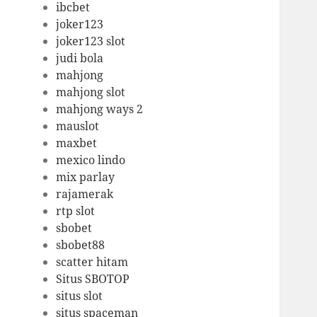
ibcbet
joker123
joker123 slot
judi bola
mahjong
mahjong slot
mahjong ways 2
mauslot
maxbet
mexico lindo
mix parlay
rajamerak
rtp slot
sbobet
sbobet88
scatter hitam
Situs SBOTOP
situs slot
situs spaceman