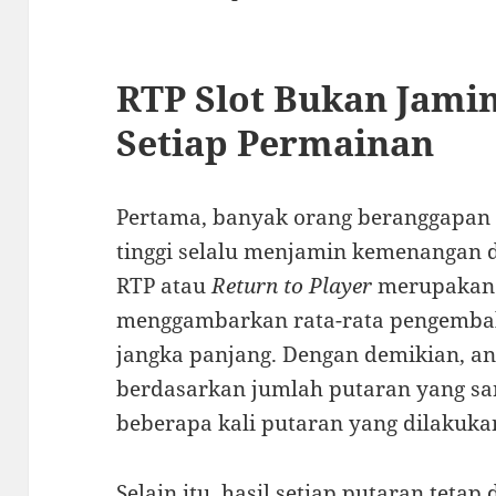
RTP Slot Bukan Jami
Setiap Permainan
Pertama, banyak orang beranggapan
tinggi selalu menjamin kemenangan d
RTP atau
Return to Player
merupakan p
menggambarkan rata-rata pengemba
jangka panjang. Dengan demikian, an
berdasarkan jumlah putaran yang san
beberapa kali putaran yang dilakuka
Selain itu, hasil setiap putaran tetap