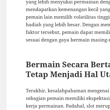
yang lebih menyukai permainan denga
mendapatkan kemenangan kecil yang 
pemain lain memilih volatilitas tin
hadiah yang lebih besar. Dengan m
faktor tersebut, pemain dapat memil
sesuai dengan gaya bermain masing-
Bermain Secara Bert
Tetap Menjadi Hal U
Terakhir, kesalahpahaman mengena
sebagian pemain memiliki ekspektasi
kerja permainan. Padahal, slot mer