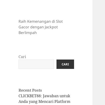
Raih Kemenangan di Slot
Gacor dengan Jackpot
Berlimpah
Cari
CARI
Recent Posts
CLICKBET88: Jawaban untuk
Anda yang Mencari Platform