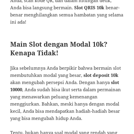
Anda, scan kode QR, dan dalam hitungan detik,
Anda bisa langsung bermain.
Slot QRIS 10k
benar-
benar menghilangkan semua hambatan yang selama
ini ada!
Main Slot dengan Modal 10k?
Kenapa Tidak!
Jika sebelumnya Anda berpikir bahwa bermain slot
membutuhkan modal yang besar,
slot deposit 10k
akan mengubah persepsi Anda. Dengan hanya
slot
10000
, Anda sudah bisa ikut serta dalam permainan
yang menawarkan peluang kemenangan
menggiurkan. Bahkan, meski hanya dengan modal
kecil, Anda bisa mendapatkan hadiah-hadiah besar
yang bisa mengubah hidup Anda.
Tentu, bukan hanya soal modal yang rendah yang