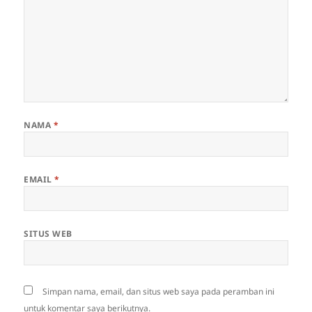
NAMA
*
EMAIL
*
SITUS WEB
Simpan nama, email, dan situs web saya pada peramban ini
untuk komentar saya berikutnya.