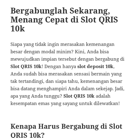
Bergabunglah Sekarang,
Menang Cepat di Slot QRIS
10k
Siapa yang tidak ingin merasakan kemenangan
besar dengan modal minim? Kini, Anda bisa
mewujudkan impian tersebut dengan bergabung di
Slot QRIS 10k
! Dengan hanya
slot deposit 10k
,
Anda sudah bisa merasakan sensasi bermain yang
tak tertandingi, dan siapa tahu, kemenangan besar
bisa datang menghampiri Anda dalam sekejap. Jadi,
apa yang Anda tunggu?
Slot QRIS 10k
adalah
kesempatan emas yang sayang untuk dilewatkan!
Kenapa Harus Bergabung di Slot
QRIS 10k?