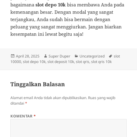
bagaimana
slot depo 10k
bisa membawa Anda pada
kemenangan besar. Dengan modal yang sangat
terjangkau, Anda sudah bisa bermain dengan
peluang yang sangat menggiurkan. Jangan biarkan
kesempatan ini lewat begitu saja!
Diposkan
Penulis
Kategori
Tag
April 28, 2025
Super Duper
Uncategorized
slot
pada
10000
,
slot depo 10k
,
slot deposit 10k
,
slot qris
,
slot qris 10k
Tinggalkan Balasan
Alamat email Anda tidak akan dipublikasikan.
Ruas yang wajib
ditandai
*
KOMENTAR
*