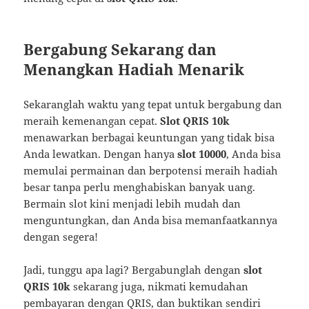
Bergabung Sekarang dan
Menangkan Hadiah Menarik
Sekaranglah waktu yang tepat untuk bergabung dan
meraih kemenangan cepat.
Slot QRIS 10k
menawarkan berbagai keuntungan yang tidak bisa
Anda lewatkan. Dengan hanya
slot 10000
, Anda bisa
memulai permainan dan berpotensi meraih hadiah
besar tanpa perlu menghabiskan banyak uang.
Bermain slot kini menjadi lebih mudah dan
menguntungkan, dan Anda bisa memanfaatkannya
dengan segera!
Jadi, tunggu apa lagi? Bergabunglah dengan
slot
QRIS 10k
sekarang juga, nikmati kemudahan
pembayaran dengan QRIS, dan buktikan sendiri