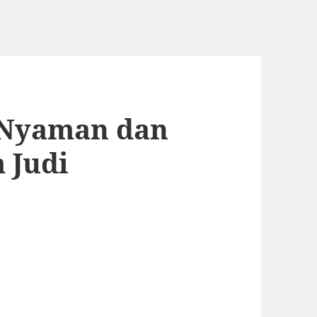
 Nyaman dan
 Judi