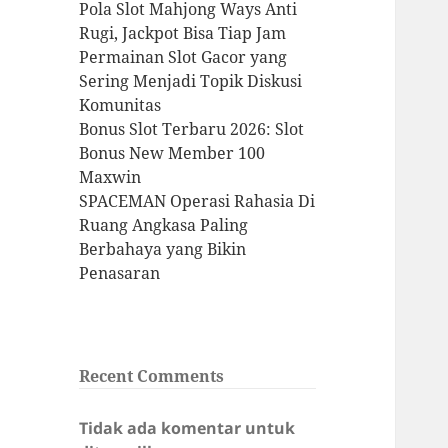
Pola Slot Mahjong Ways Anti
Rugi, Jackpot Bisa Tiap Jam
Permainan Slot Gacor yang
Sering Menjadi Topik Diskusi
Komunitas
Bonus Slot Terbaru 2026: Slot
Bonus New Member 100
Maxwin
SPACEMAN Operasi Rahasia Di
Ruang Angkasa Paling
Berbahaya yang Bikin
Penasaran
Recent Comments
Tidak ada komentar untuk