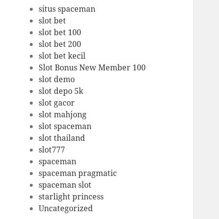
situs spaceman
slot bet
slot bet 100
slot bet 200
slot bet kecil
Slot Bonus New Member 100
slot demo
slot depo 5k
slot gacor
slot mahjong
slot spaceman
slot thailand
slot777
spaceman
spaceman pragmatic
spaceman slot
starlight princess
Uncategorized