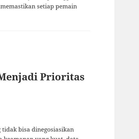
a memastikan setiap pemain
enjadi Prioritas
 tidak bisa dinegosiasikan