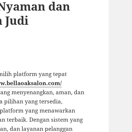
 Nyaman dan
 Judi
ilih platform yang tepat
ww.bellaoaksalon.com/
ang menyenangkan, aman, dan
pilihan yang tersedia,
u platform yang menawarkan
 terbaik. Dengan sistem yang
nan, dan layanan pelanggan