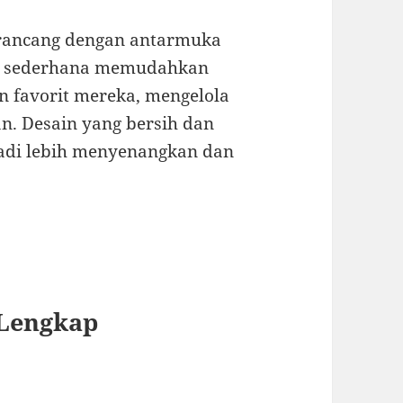
dirancang dengan antarmuka
ng sederhana memudahkan
favorit mereka, mengelola
n. Desain yang bersih dan
adi lebih menyenangkan dan
 Lengkap