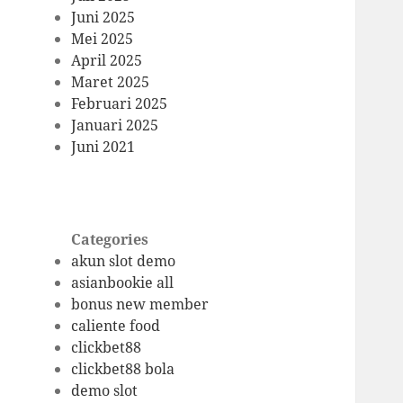
Juni 2025
Mei 2025
April 2025
Maret 2025
Februari 2025
Januari 2025
Juni 2021
Categories
akun slot demo
asianbookie all
bonus new member
caliente food
clickbet88
clickbet88 bola
demo slot