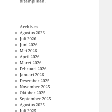
ditampilkan.
Archives
Agustus 2026
Juli 2026
Juni 2026
Mei 2026
April 2026
Maret 2026
Februari 2026
Januari 2026
Desember 2025
November 2025
Oktober 2025
September 2025
Agustus 2025
Juli 2025