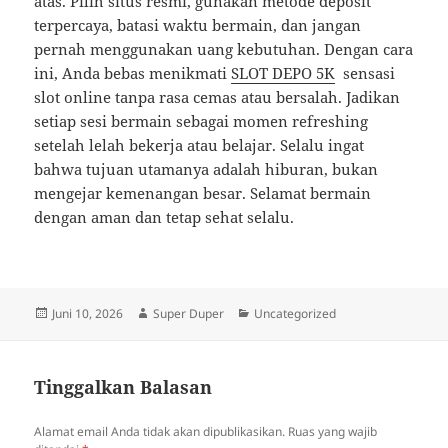
atas. Pilih situs resmi, gunakan metode deposit
terpercaya, batasi waktu bermain, dan jangan
pernah menggunakan uang kebutuhan. Dengan cara
ini, Anda bebas menikmati
SLOT DEPO 5K
sensasi
slot online tanpa rasa cemas atau bersalah. Jadikan
setiap sesi bermain sebagai momen refreshing
setelah lelah bekerja atau belajar. Selalu ingat
bahwa tujuan utamanya adalah hiburan, bukan
mengejar kemenangan besar. Selamat bermain
dengan aman dan tetap sehat selalu.
Diposkan
Penulis
Kategori
Juni 10, 2026
Super Duper
Uncategorized
pada
Tinggalkan Balasan
Alamat email Anda tidak akan dipublikasikan.
Ruas yang wajib