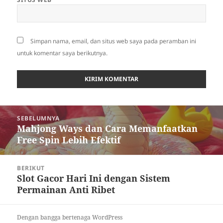
Simpan nama, email, dan situs web saya pada peramban ini
untuk komentar saya berikutnya.
Navigasi
SEBELUMNYA
pos
Mahjong Ways dan Cara Memanfaatkan
Pos
Free Spin Lebih Efektif
sebelumnya:
BERIKUT
Slot Gacor Hari Ini dengan Sistem
Pos
Permainan Anti Ribet
berikutnya:
Dengan bangga bertenaga WordPress