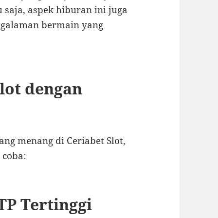
aja, aspek hiburan ini juga
ngalaman bermain yang
lot dengan
ng menang di Ceriabet Slot,
 coba:
RTP Tertinggi