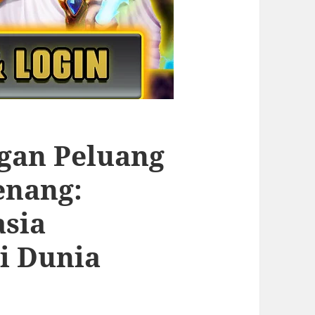
ngan Peluang
enang:
sia
i Dunia