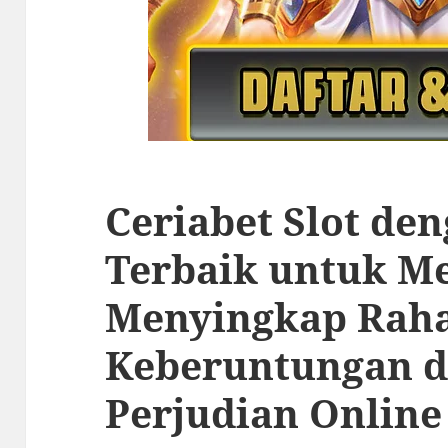
Ceriabet Slot de
Terbaik untuk M
Menyingkap Raha
Keberuntungan d
Perjudian Online