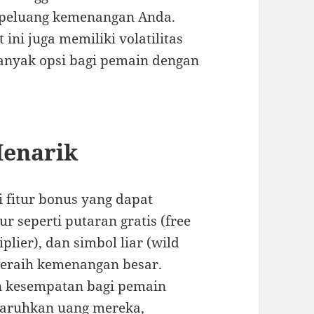
n peluang kemenangan Anda.
 ini juga memiliki volatilitas
banyak opsi bagi pemain dengan
Menarik
i fitur bonus yang dapat
 seperti putaran gratis (free
lier), dan simbol liar (wild
eraih kemenangan besar.
n kesempatan bagi pemain
aruhkan uang mereka,