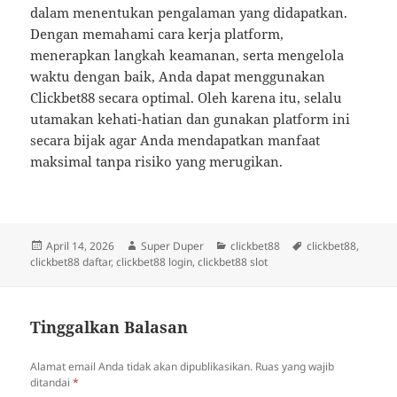
dalam menentukan pengalaman yang didapatkan.
Dengan memahami cara kerja platform,
menerapkan langkah keamanan, serta mengelola
waktu dengan baik, Anda dapat menggunakan
Clickbet88 secara optimal. Oleh karena itu, selalu
utamakan kehati-hatian dan gunakan platform ini
secara bijak agar Anda mendapatkan manfaat
maksimal tanpa risiko yang merugikan.
Diposkan
Penulis
Kategori
Tag
April 14, 2026
Super Duper
clickbet88
clickbet88
,
pada
clickbet88 daftar
,
clickbet88 login
,
clickbet88 slot
Tinggalkan Balasan
Alamat email Anda tidak akan dipublikasikan.
Ruas yang wajib
ditandai
*