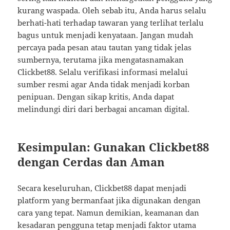
kurang waspada. Oleh sebab itu, Anda harus selalu
berhati-hati terhadap tawaran yang terlihat terlalu
bagus untuk menjadi kenyataan. Jangan mudah
percaya pada pesan atau tautan yang tidak jelas
sumbernya, terutama jika mengatasnamakan
Clickbet88. Selalu verifikasi informasi melalui
sumber resmi agar Anda tidak menjadi korban
penipuan. Dengan sikap kritis, Anda dapat
melindungi diri dari berbagai ancaman digital.
Kesimpulan: Gunakan Clickbet88
dengan Cerdas dan Aman
Secara keseluruhan, Clickbet88 dapat menjadi
platform yang bermanfaat jika digunakan dengan
cara yang tepat. Namun demikian, keamanan dan
kesadaran pengguna tetap menjadi faktor utama