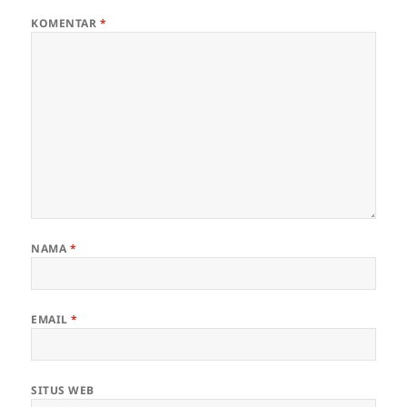
KOMENTAR
*
NAMA
*
EMAIL
*
SITUS WEB