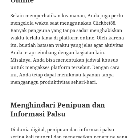
Selain memperhatikan keamanan, Anda juga perlu
mengelola waktu saat menggunakan Clickbet88.
Banyak pengguna yang tanpa sadar menghabiskan
waktu terlalu lama di platform online. Oleh karena
itu, buatlah batasan waktu yang jelas agar aktivitas
Anda tetap seimbang dengan kegiatan lain.
Misalnya, Anda bisa menentukan jadwal khusus
untuk mengakses platform tersebut. Dengan cara
ini, Anda tetap dapat menikmati layanan tanpa
mengganggu produktivitas sehari-hari.
Menghindari Penipuan dan
Informasi Palsu
Di dunia digital, penipuan dan informasi palsu
sering kali muncul dan menargetkan pengguna yang