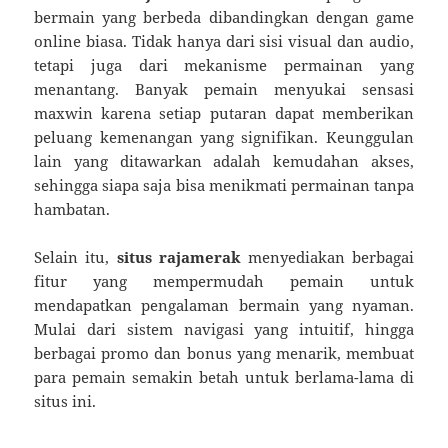
bermain yang berbeda dibandingkan dengan game
online biasa. Tidak hanya dari sisi visual dan audio,
tetapi juga dari mekanisme permainan yang
menantang. Banyak pemain menyukai sensasi
maxwin karena setiap putaran dapat memberikan
peluang kemenangan yang signifikan. Keunggulan
lain yang ditawarkan adalah kemudahan akses,
sehingga siapa saja bisa menikmati permainan tanpa
hambatan.
Selain itu,
situs rajamerak
menyediakan berbagai
fitur yang mempermudah pemain untuk
mendapatkan pengalaman bermain yang nyaman.
Mulai dari sistem navigasi yang intuitif, hingga
berbagai promo dan bonus yang menarik, membuat
para pemain semakin betah untuk berlama-lama di
situs ini.