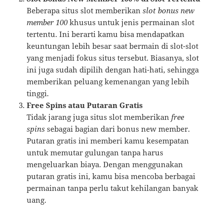
Beberapa situs slot memberikan
slot bonus new
member 100
khusus untuk jenis permainan slot
tertentu. Ini berarti kamu bisa mendapatkan
keuntungan lebih besar saat bermain di slot-slot
yang menjadi fokus situs tersebut. Biasanya, slot
ini juga sudah dipilih dengan hati-hati, sehingga
memberikan peluang kemenangan yang lebih
tinggi.
Free Spins atau Putaran Gratis
Tidak jarang juga situs slot memberikan
free
spins
sebagai bagian dari bonus new member.
Putaran gratis ini memberi kamu kesempatan
untuk memutar gulungan tanpa harus
mengeluarkan biaya. Dengan menggunakan
putaran gratis ini, kamu bisa mencoba berbagai
permainan tanpa perlu takut kehilangan banyak
uang.