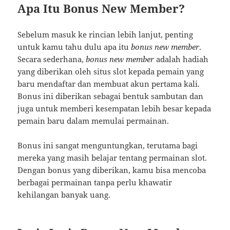
Apa Itu Bonus New Member?
Sebelum masuk ke rincian lebih lanjut, penting
untuk kamu tahu dulu apa itu
bonus new member
.
Secara sederhana,
bonus new member
adalah hadiah
yang diberikan oleh situs slot kepada pemain yang
baru mendaftar dan membuat akun pertama kali.
Bonus ini diberikan sebagai bentuk sambutan dan
juga untuk memberi kesempatan lebih besar kepada
pemain baru dalam memulai permainan.
Bonus ini sangat menguntungkan, terutama bagi
mereka yang masih belajar tentang permainan slot.
Dengan bonus yang diberikan, kamu bisa mencoba
berbagai permainan tanpa perlu khawatir
kehilangan banyak uang.