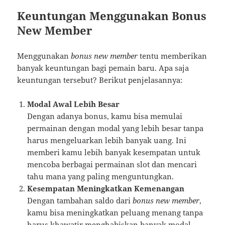
Keuntungan Menggunakan Bonus
New Member
Menggunakan
bonus new member
tentu memberikan
banyak keuntungan bagi pemain baru. Apa saja
keuntungan tersebut? Berikut penjelasannya:
Modal Awal Lebih Besar
Dengan adanya bonus, kamu bisa memulai
permainan dengan modal yang lebih besar tanpa
harus mengeluarkan lebih banyak uang. Ini
memberi kamu lebih banyak kesempatan untuk
mencoba berbagai permainan slot dan mencari
tahu mana yang paling menguntungkan.
Kesempatan Meningkatkan Kemenangan
Dengan tambahan saldo dari
bonus new member
,
kamu bisa meningkatkan peluang menang tanpa
harus khawatir menghabiskan banyak modal.