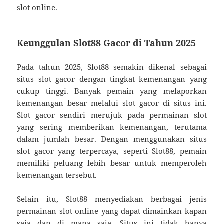
slot online.
Keunggulan Slot88 Gacor di Tahun 2025
Pada tahun 2025, Slot88 semakin dikenal sebagai
situs slot gacor dengan tingkat kemenangan yang
cukup tinggi. Banyak pemain yang melaporkan
kemenangan besar melalui slot gacor di situs ini.
Slot gacor sendiri merujuk pada permainan slot
yang sering memberikan kemenangan, terutama
dalam jumlah besar. Dengan menggunakan situs
slot gacor yang terpercaya, seperti Slot88, pemain
memiliki peluang lebih besar untuk memperoleh
kemenangan tersebut.
Selain itu, Slot88 menyediakan berbagai jenis
permainan slot online yang dapat dimainkan kapan
saja dan di mana saja. Situs ini tidak hanya