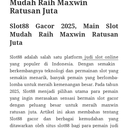
Mudah Raih Maxwin
Ratusan Juta
Slot88 Gacor 2025, Main Slot
Mudah Raih Maxwin Ratusan
Juta
Slot88 adalah salah satu platform
judi slot online
yang populer di Indonesia. Dengan semakin
berkembangnya teknologi dan permainan slot yang
semakin menarik, banyak pemain yang berlomba-
lomba untuk meraih kemenangan besar. Pada tahun
2025, Slot88 menjadi pilihan utama para pemain
yang ingin merasakan sensasi bermain slot gacor
dengan peluang besar untuk meraih maxwin
ratusan juta. Artikel ini akan membahas tentang
Slot88 gacor dan berbagai kemudahan yang
ditawarkan oleh situs slot88 bagi para pemain judi