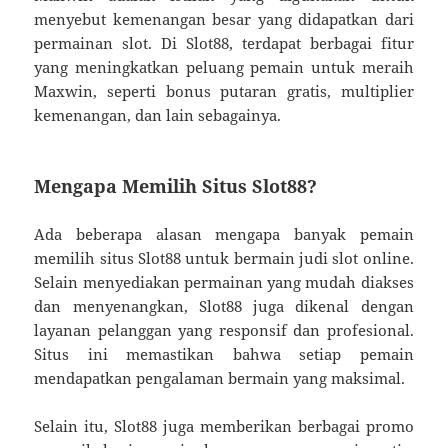
menyebut kemenangan besar yang didapatkan dari
permainan slot. Di Slot88, terdapat berbagai fitur
yang meningkatkan peluang pemain untuk meraih
Maxwin, seperti bonus putaran gratis, multiplier
kemenangan, dan lain sebagainya.
Mengapa Memilih Situs Slot88?
Ada beberapa alasan mengapa banyak pemain
memilih situs Slot88 untuk bermain judi slot online.
Selain menyediakan permainan yang mudah diakses
dan menyenangkan, Slot88 juga dikenal dengan
layanan pelanggan yang responsif dan profesional.
Situs ini memastikan bahwa setiap pemain
mendapatkan pengalaman bermain yang maksimal.
Selain itu, Slot88 juga memberikan berbagai promo