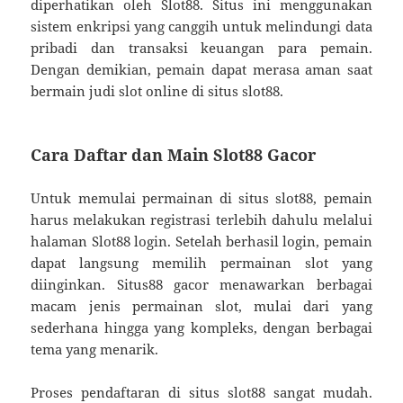
diperhatikan oleh Slot88. Situs ini menggunakan
sistem enkripsi yang canggih untuk melindungi data
pribadi dan transaksi keuangan para pemain.
Dengan demikian, pemain dapat merasa aman saat
bermain judi slot online di situs slot88.
Cara Daftar dan Main Slot88 Gacor
Untuk memulai permainan di situs slot88, pemain
harus melakukan registrasi terlebih dahulu melalui
halaman Slot88 login. Setelah berhasil login, pemain
dapat langsung memilih permainan slot yang
diinginkan. Situs88 gacor menawarkan berbagai
macam jenis permainan slot, mulai dari yang
sederhana hingga yang kompleks, dengan berbagai
tema yang menarik.
Proses pendaftaran di situs slot88 sangat mudah.