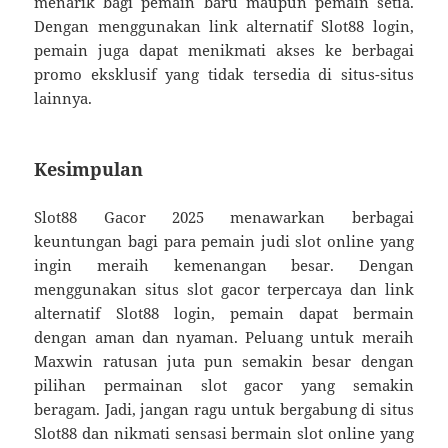
menarik bagi pemain baru maupun pemain setia.
Dengan menggunakan link alternatif Slot88 login,
pemain juga dapat menikmati akses ke berbagai
promo eksklusif yang tidak tersedia di situs-situs
lainnya.
Kesimpulan
Slot88 Gacor 2025 menawarkan berbagai
keuntungan bagi para pemain judi slot online yang
ingin meraih kemenangan besar. Dengan
menggunakan situs slot gacor terpercaya dan link
alternatif Slot88 login, pemain dapat bermain
dengan aman dan nyaman. Peluang untuk meraih
Maxwin ratusan juta pun semakin besar dengan
pilihan permainan slot gacor yang semakin
beragam. Jadi, jangan ragu untuk bergabung di situs
Slot88 dan nikmati sensasi bermain slot online yang