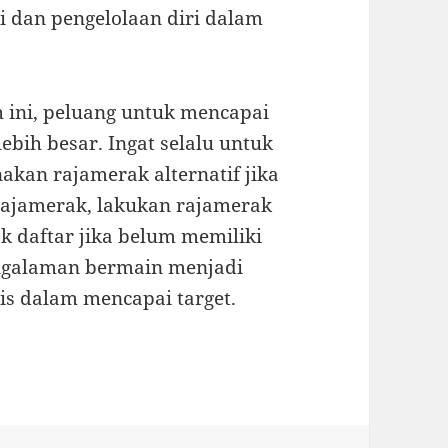
si dan pengelolaan diri dalam
ini, peluang untuk mencapai
ebih besar. Ingat selalu untuk
akan rajamerak alternatif jika
s rajamerak, lakukan rajamerak
ak daftar jika belum memiliki
engalaman bermain menjadi
is dalam mencapai target.