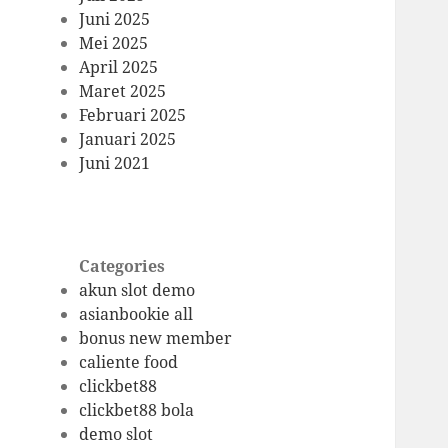
Juni 2025
Mei 2025
April 2025
Maret 2025
Februari 2025
Januari 2025
Juni 2021
Categories
akun slot demo
asianbookie all
bonus new member
caliente food
clickbet88
clickbet88 bola
demo slot