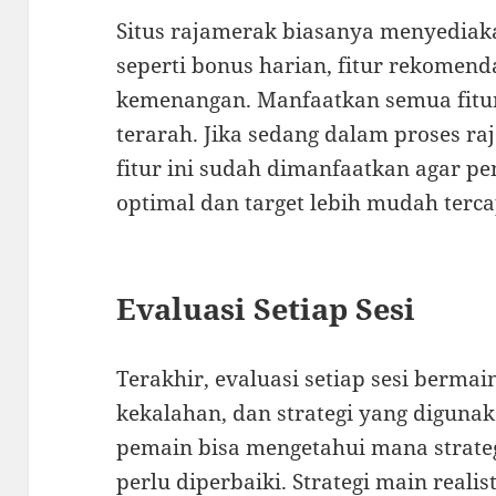
Situs rajamerak biasanya menyediak
seperti bonus harian, fitur rekomenda
kemenangan. Manfaatkan semua fitur 
terarah. Jika sedang dalam proses ra
fitur ini sudah dimanfaatkan agar p
optimal dan target lebih mudah terca
Evaluasi Setiap Sesi
Terakhir, evaluasi setiap sesi berma
kekalahan, dan strategi yang digunak
pemain bisa mengetahui mana strateg
perlu diperbaiki. Strategi main reali