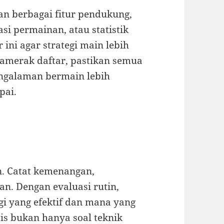
an berbagai fitur pendukung,
si permainan, atau statistik
ini agar strategi main lebih
jamerak daftar, pastikan semua
engalaman bermain lebih
pai.
in. Catat kemenangan,
an. Dengan evaluasi rutin,
i yang efektif dan mana yang
stis bukan hanya soal teknik