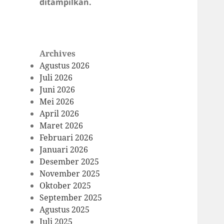
ditampilkan.
Archives
Agustus 2026
Juli 2026
Juni 2026
Mei 2026
April 2026
Maret 2026
Februari 2026
Januari 2026
Desember 2025
November 2025
Oktober 2025
September 2025
Agustus 2025
Juli 2025