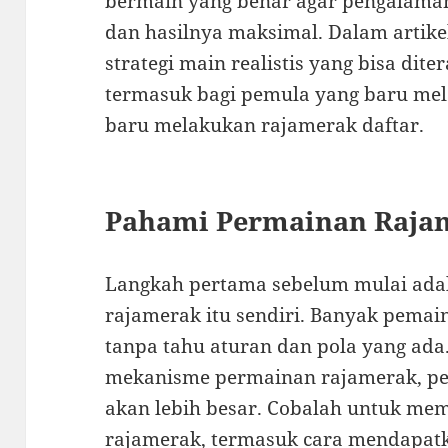
bermain yang benar agar pengalaman 
dan hasilnya maksimal. Dalam artike
strategi main realistis yang bisa di
termasuk bagi pemula yang baru mel
baru melakukan rajamerak daftar.
Pahami Permainan Raja
Langkah pertama sebelum mulai ad
rajamerak itu sendiri. Banyak pemai
tanpa tahu aturan dan pola yang a
mekanisme permainan rajamerak, pe
akan lebih besar. Cobalah untuk mempe
rajamerak, termasuk cara mendapatk