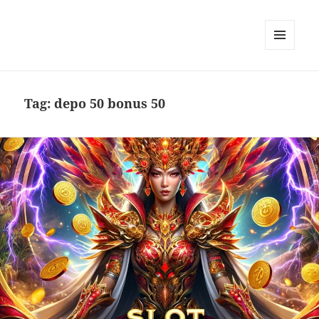
MENU
DAN
WIDGET
Tag:
depo 50 bonus 50