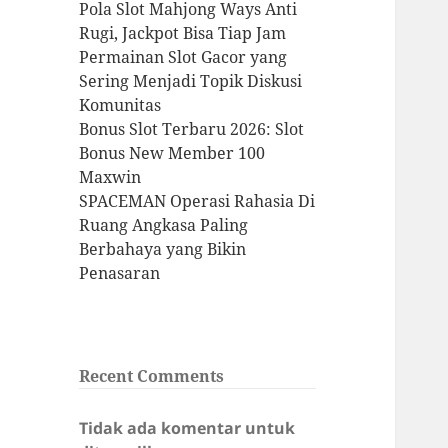
Pola Slot Mahjong Ways Anti
Rugi, Jackpot Bisa Tiap Jam
Permainan Slot Gacor yang
Sering Menjadi Topik Diskusi
Komunitas
Bonus Slot Terbaru 2026: Slot
Bonus New Member 100
Maxwin
SPACEMAN Operasi Rahasia Di
Ruang Angkasa Paling
Berbahaya yang Bikin
Penasaran
Recent Comments
Tidak ada komentar untuk