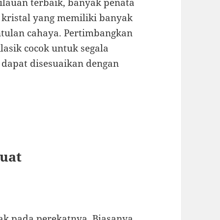
ilauan terbaik, banyak penata
kristal yang memiliki banyak
tulan cahaya. Pertimbangkan
klasik cocok untuk segala
 dapat disesuaikan dengan
Kuat
tak pada perekatnya. Biasanya,