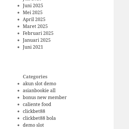
Juni 2025
Mei 2025
April 2025
Maret 2025
Februari 2025
Januari 2025
Juni 2021
Categories
akun slot demo
asianbookie all
bonus new member
caliente food
clickbet88
clickbet88 bola
demo slot