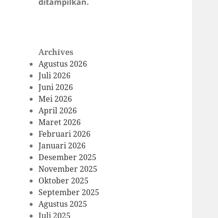
ditampilkan.
Archives
Agustus 2026
Juli 2026
Juni 2026
Mei 2026
April 2026
Maret 2026
Februari 2026
Januari 2026
Desember 2025
November 2025
Oktober 2025
September 2025
Agustus 2025
Juli 2025