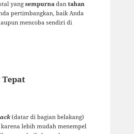
stal yang
sempurna
dan
tahan
Anda pertimbangkan, baik Anda
maupun mencoba sendiri di
g Tepat
back
(datar di bagian belakang)
 karena lebih mudah menempel