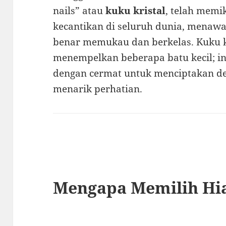
nails” atau
kuku kristal
, telah memi
kecantikan di seluruh dunia, menawa
benar memukau dan berkelas. Kuku k
menempelkan beberapa batu kecil; ini
dengan cermat untuk menciptakan de
menarik perhatian.
Mengapa Memilih Hia