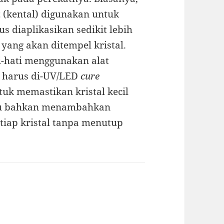
t
(kental) digunakan untuk
s diaplikasikan sedikit lebih
 yang akan ditempel kristal.
ti-hati menggunakan alat
u harus di-UV/LED
cure
tuk memastikan kristal kecil
uku bahkan menambahkan
etiap kristal tanpa menutup