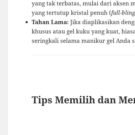
yang tak terbatas, mulai dari aksen 
yang tertutup kristal penuh (
full-blin
Tahan Lama:
Jika diaplikasikan den
khusus atau gel kuku yang kuat, hias
seringkali selama manikur gel Anda s
Tips Memilih dan Men