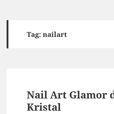
Tag:
nailart
Nail Art Glamor 
Kristal