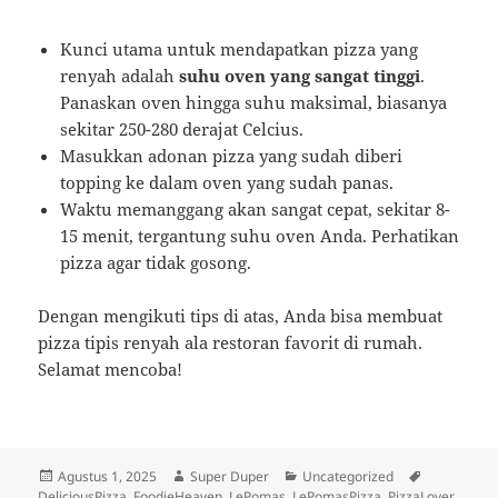
Kunci utama untuk mendapatkan pizza yang
renyah adalah
suhu oven yang sangat tinggi
.
Panaskan oven hingga suhu maksimal, biasanya
sekitar 250-280 derajat Celcius.
Masukkan adonan pizza yang sudah diberi
topping ke dalam oven yang sudah panas.
Waktu memanggang akan sangat cepat, sekitar 8-
15 menit, tergantung suhu oven Anda. Perhatikan
pizza agar tidak gosong.
Dengan mengikuti tips di atas, Anda bisa membuat
pizza tipis renyah ala restoran favorit di rumah.
Selamat mencoba!
Diposkan
Penulis
Kategori
Tag
Agustus 1, 2025
Super Duper
Uncategorized
pada
DeliciousPizza
,
FoodieHeaven
,
LePomas
,
LePomasPizza
,
PizzaLover
,