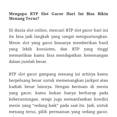
Mengapa RTP Slot Gacor Hari Ini Bisa Bikin
Menang Terus?
Di dunia slot online, mencari RTP slot gacor hari ini
itu bisa jadi langkah yang sangat menguntungkan.
Mesin slot yang gacor biasanya memberikan hasil
yang lebih konsisten, dan RTP yang tinggi
memastikan kamu bisa mendapatkan kemenangan
dalam jumlah besar.
RTP slot gacor gampang menang ini artinya kamu
berpeluang besar untuk memenangkan jackpot atau
hadiah besar lainnya. Dengan bermain di mesin
yang gacor, kamu bukan hanya berharap pada
keberuntungan, tetapi juga memanfaatkan kondisi
mesin yang “sedang baik” pada saat itu. Jadi, untuk
menang terus, pilih permainan yang sedang gacor,