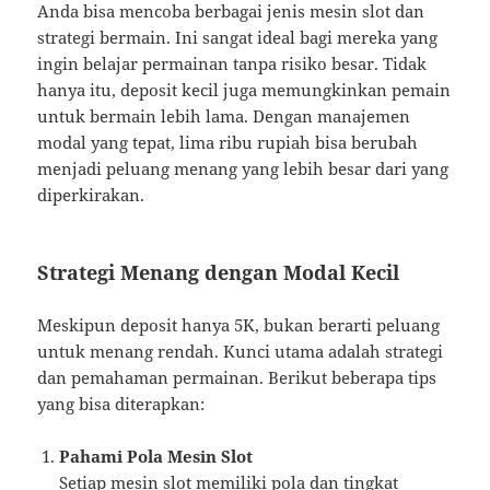
Anda bisa mencoba berbagai jenis mesin slot dan
strategi bermain. Ini sangat ideal bagi mereka yang
ingin belajar permainan tanpa risiko besar. Tidak
hanya itu, deposit kecil juga memungkinkan pemain
untuk bermain lebih lama. Dengan manajemen
modal yang tepat, lima ribu rupiah bisa berubah
menjadi peluang menang yang lebih besar dari yang
diperkirakan.
Strategi Menang dengan Modal Kecil
Meskipun deposit hanya 5K, bukan berarti peluang
untuk menang rendah. Kunci utama adalah strategi
dan pemahaman permainan. Berikut beberapa tips
yang bisa diterapkan:
Pahami Pola Mesin Slot
Setiap mesin slot memiliki pola dan tingkat