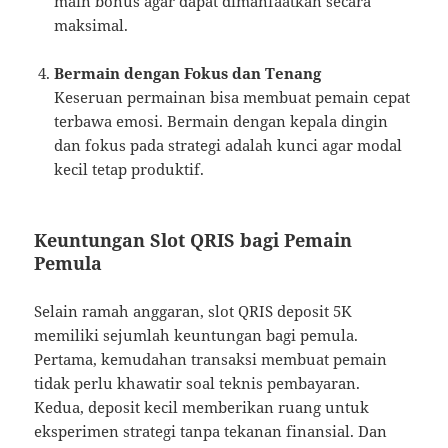
main bonus agar dapat dimanfaatkan secara
maksimal.
Bermain dengan Fokus dan Tenang
Keseruan permainan bisa membuat pemain cepat
terbawa emosi. Bermain dengan kepala dingin
dan fokus pada strategi adalah kunci agar modal
kecil tetap produktif.
Keuntungan Slot QRIS bagi Pemain
Pemula
Selain ramah anggaran, slot QRIS deposit 5K
memiliki sejumlah keuntungan bagi pemula.
Pertama, kemudahan transaksi membuat pemain
tidak perlu khawatir soal teknis pembayaran.
Kedua, deposit kecil memberikan ruang untuk
eksperimen strategi tanpa tekanan finansial. Dan