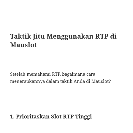
Taktik Jitu Menggunakan RTP di
Mauslot
Setelah memahami RTP, bagaimana cara
menerapkannya dalam taktik Anda di Mauslot?
1. Prioritaskan Slot RTP Tinggi