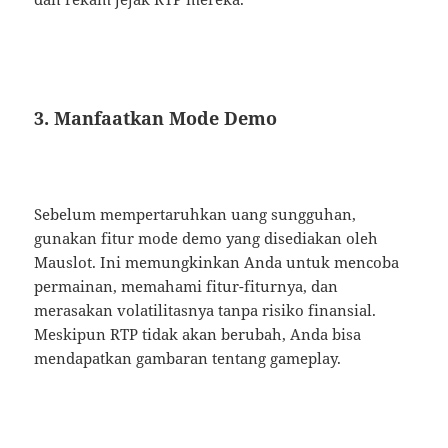
3. Manfaatkan Mode Demo
Sebelum mempertaruhkan uang sungguhan,
gunakan fitur mode demo yang disediakan oleh
Mauslot. Ini memungkinkan Anda untuk mencoba
permainan, memahami fitur-fiturnya, dan
merasakan volatilitasnya tanpa risiko finansial.
Meskipun RTP tidak akan berubah, Anda bisa
mendapatkan gambaran tentang gameplay.