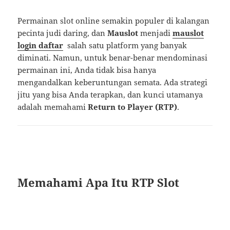
Permainan slot online semakin populer di kalangan
pecinta judi daring, dan
Mauslot
menjadi
mauslot
login daftar
salah satu platform yang banyak
diminati. Namun, untuk benar-benar mendominasi
permainan ini, Anda tidak bisa hanya
mengandalkan keberuntungan semata. Ada strategi
jitu yang bisa Anda terapkan, dan kunci utamanya
adalah memahami
Return to Player (RTP)
.
Memahami Apa Itu RTP Slot