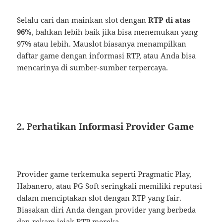
Selalu cari dan mainkan slot dengan
RTP di atas
96%
, bahkan lebih baik jika bisa menemukan yang
97% atau lebih. Mauslot biasanya menampilkan
daftar game dengan informasi RTP, atau Anda bisa
mencarinya di sumber-sumber terpercaya.
2. Perhatikan Informasi Provider Game
Provider game terkemuka seperti Pragmatic Play,
Habanero, atau PG Soft seringkali memiliki reputasi
dalam menciptakan slot dengan RTP yang fair.
Biasakan diri Anda dengan provider yang berbeda
dan rekam jejak RTP mereka.