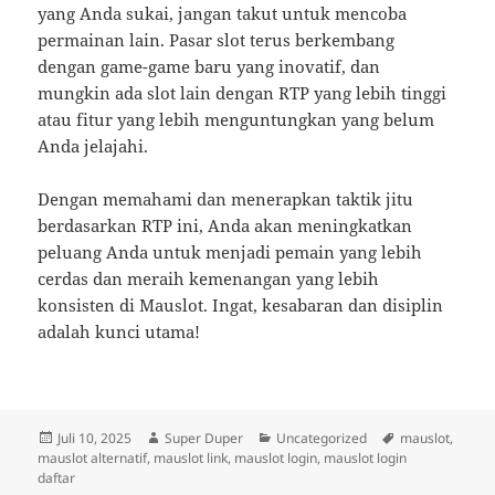
yang Anda sukai, jangan takut untuk mencoba
permainan lain. Pasar slot terus berkembang
dengan game-game baru yang inovatif, dan
mungkin ada slot lain dengan RTP yang lebih tinggi
atau fitur yang lebih menguntungkan yang belum
Anda jelajahi.
Dengan memahami dan menerapkan taktik jitu
berdasarkan RTP ini, Anda akan meningkatkan
peluang Anda untuk menjadi pemain yang lebih
cerdas dan meraih kemenangan yang lebih
konsisten di Mauslot. Ingat, kesabaran dan disiplin
adalah kunci utama!
Diposkan
Penulis
Kategori
Tag
Juli 10, 2025
Super Duper
Uncategorized
mauslot
,
pada
mauslot alternatif
,
mauslot link
,
mauslot login
,
mauslot login
daftar