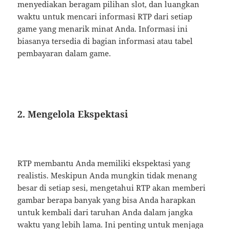
menyediakan beragam pilihan slot, dan luangkan
waktu untuk mencari informasi RTP dari setiap
game yang menarik minat Anda. Informasi ini
biasanya tersedia di bagian informasi atau tabel
pembayaran dalam game.
2. Mengelola Ekspektasi
RTP membantu Anda memiliki ekspektasi yang
realistis. Meskipun Anda mungkin tidak menang
besar di setiap sesi, mengetahui RTP akan memberi
gambar berapa banyak yang bisa Anda harapkan
untuk kembali dari taruhan Anda dalam jangka
waktu yang lebih lama. Ini penting untuk menjaga