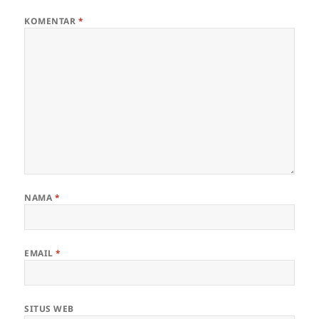
KOMENTAR
*
NAMA
*
EMAIL
*
SITUS WEB