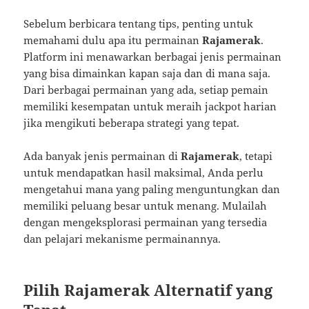
Sebelum berbicara tentang tips, penting untuk
memahami dulu apa itu permainan
Rajamerak
.
Platform ini menawarkan berbagai jenis permainan
yang bisa dimainkan kapan saja dan di mana saja.
Dari berbagai permainan yang ada, setiap pemain
memiliki kesempatan untuk meraih jackpot harian
jika mengikuti beberapa strategi yang tepat.
Ada banyak jenis permainan di
Rajamerak
, tetapi
untuk mendapatkan hasil maksimal, Anda perlu
mengetahui mana yang paling menguntungkan dan
memiliki peluang besar untuk menang. Mulailah
dengan mengeksplorasi permainan yang tersedia
dan pelajari mekanisme permainannya.
Pilih Rajamerak Alternatif yang