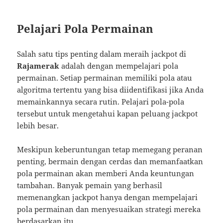
Pelajari Pola Permainan
Salah satu tips penting dalam meraih jackpot di
Rajamerak
adalah dengan mempelajari pola
permainan. Setiap permainan memiliki pola atau
algoritma tertentu yang bisa diidentifikasi jika Anda
memainkannya secara rutin. Pelajari pola-pola
tersebut untuk mengetahui kapan peluang jackpot
lebih besar.
Meskipun keberuntungan tetap memegang peranan
penting, bermain dengan cerdas dan memanfaatkan
pola permainan akan memberi Anda keuntungan
tambahan. Banyak pemain yang berhasil
memenangkan jackpot hanya dengan mempelajari
pola permainan dan menyesuaikan strategi mereka
berdasarkan itu.