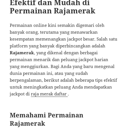
Efektif dan Mudah di
Permainan Rajamerak
Permainan online kini semakin digemari oleh
banyak orang, terutama yang menawarkan
kesempatan memenangkan jackpot besar. Salah satu
platform yang banyak diperbincangkan adalah
Rajamerak
, yang dikenal dengan berbagai
permainan menarik dan peluang jackpot harian
yang menggiurkan. Bagi Anda yang baru mengenal
dunia permainan ini, atau yang sudah
berpengalaman, berikut adalah beberapa tips efektif
untuk meningkatkan peluang Anda mendapatkan
jackpot di
raja merak daftar
.
Memahami Permainan
Rajamerak