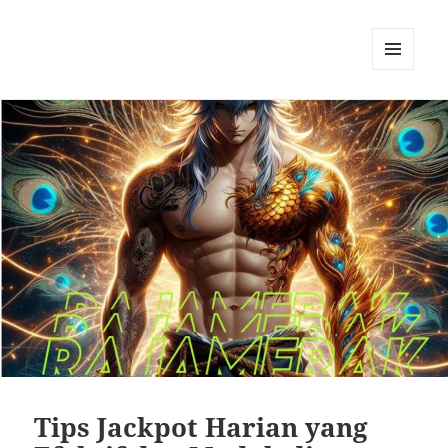
MENU
DAN
WIDGET
Tips Jackpot Harian yang