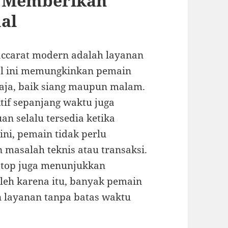
g Memberikan
al
accarat modern adalah layanan
al ini memungkinkan pemain
aja, baik siang maupun malam.
ktif sepanjang waktu juga
n selalu tersedia ketika
ni, pemain tidak perlu
masalah teknis atau transaksi.
onstop juga menunjukkan
Oleh karena itu, banyak pemain
 layanan tanpa batas waktu