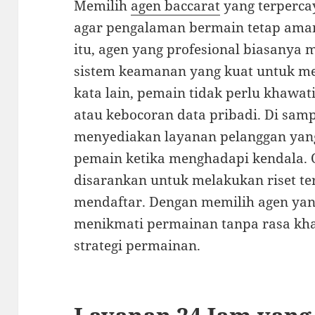
Memilih
agen baccarat
yang terperca
agar pengalaman bermain tetap ama
itu, agen yang profesional biasanya m
sistem keamanan yang kuat untuk me
kata lain, pemain tidak perlu khawat
atau kebocoran data pribadi. Di samp
menyediakan layanan pelanggan yan
pemain ketika menghadapi kendala. O
disarankan untuk melakukan riset te
mendaftar. Dengan memilih agen yan
menikmati permainan tanpa rasa kha
strategi permainan.