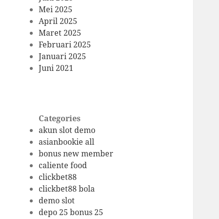
Mei 2025
April 2025
Maret 2025
Februari 2025
Januari 2025
Juni 2021
Categories
akun slot demo
asianbookie all
bonus new member
caliente food
clickbet88
clickbet88 bola
demo slot
depo 25 bonus 25