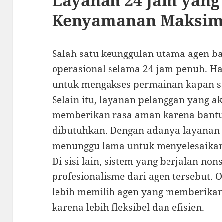
Layanan 24 Jam yan
Kenyamanan Maksim
Salah satu keunggulan utama agen b
operasional selama 24 jam penuh. H
untuk mengakses permainan kapan s
Selain itu, layanan pelanggan yang a
memberikan rasa aman karena bantua
dibutuhkan. Dengan adanya layanan i
menunggu lama untuk menyelesaikan 
Di sisi lain, sistem yang berjalan n
profesionalisme dari agen tersebut. 
lebih memilih agen yang memberikan
karena lebih fleksibel dan efisien.