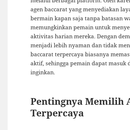
melalui berbagai platform. Oleh kar
agen baccarat yang menyediakan lay
bermain kapan saja tanpa batasan waktu
memungkinkan pemain untuk menyes
aktivitas harian mereka. Dengan de
menjadi lebih nyaman dan tidak men
baccarat terpercaya biasanya memast
aktif, sehingga pemain dapat masuk
inginkan.
Pentingnya Memilih 
Terpercaya