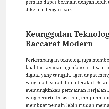
pemain dapat bermain dengan lebih 
dikelola dengan baik.
Keunggulan Teknolog
Baccarat Modern
Perkembangan teknologi juga membe
kualitas layanan agen baccarat saat i
digital yang canggih, agen dapat m
yang lebih stabil dan interaktif. Selain
memungkinkan permainan berjalan l
yang berarti. Di sisi lain, tampilan 
membuat pemain lebih mudah memaham