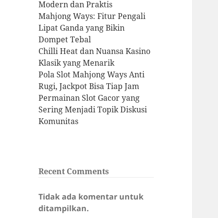
Modern dan Praktis
Mahjong Ways: Fitur Pengali
Lipat Ganda yang Bikin
Dompet Tebal
Chilli Heat dan Nuansa Kasino
Klasik yang Menarik
Pola Slot Mahjong Ways Anti
Rugi, Jackpot Bisa Tiap Jam
Permainan Slot Gacor yang
Sering Menjadi Topik Diskusi
Komunitas
Recent Comments
Tidak ada komentar untuk
ditampilkan.